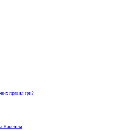
ових правил гри?
ва Вороніна