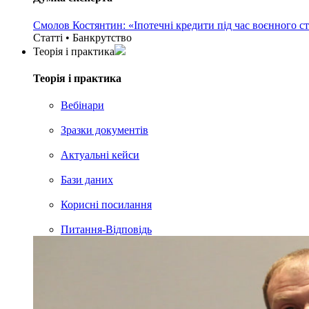
Смолов Костянтин: «Іпотечні кредити під час воєнного с
Статті • Банкрутство
Теорія i практика
Теорія i практика
Вебінари
Зразки документів
Актуальні кейси
Бази даних
Корисні посилання
Питання-Відповідь