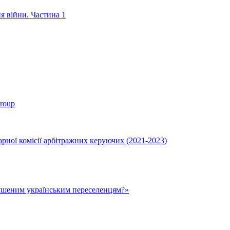
ня війни. Частина 1
roup
ної комісії арбітражних керуючих (2021-2023)
ушеним українським переселенцям?»