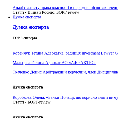
Аналіз захисту права власності в період та після закінчен
Статті • Війна з Росією; БОРГ-review
Думка експерта
Думка експерта
TOP-3 експерта
Коренчук Тетяна
Адвокатка, радниця Investment Lawyer G
Мальцева Галина
Адвокат АО «АФ «АКТІО»
Ткаченко Денис
Арбітражний керуючий, член Дисциплінар
Думка експерта
Коробкова Олена: «Банки Польщі: що корисно знати вим
Статті • БОРГ-review
Думка експерта