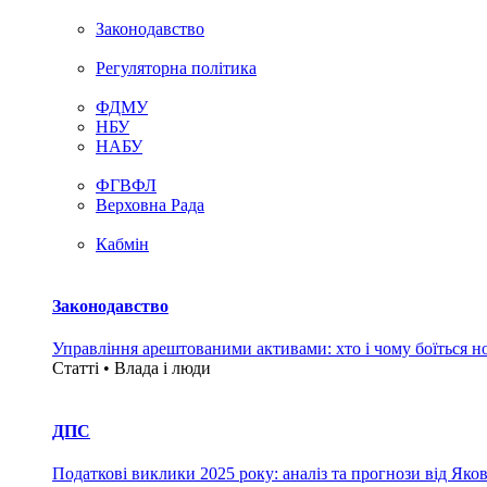
Законодавство
Регуляторна політика
ФДМУ
НБУ
НАБУ
ФГВФЛ
Верховна Рада
Кабмін
Законодавство
Управління арештованими активами: хто і чому боїться н
Статті • Влада i люди
ДПС
Податкові виклики 2025 року: аналіз та прогнози від Яко