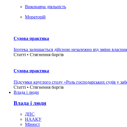
Виконавча діяльність
Мораторій
Судова практика
Іпотека залишається дійсною незалежно від зміни власни
Статті • Стягнення боргiв
Судова практика
Підсумки круглого столу «Роль господарських судів у за
Статті • Стягнення боргiв
Влада i люди
Влада i люди
ДПС
НААКУ
Мінюст