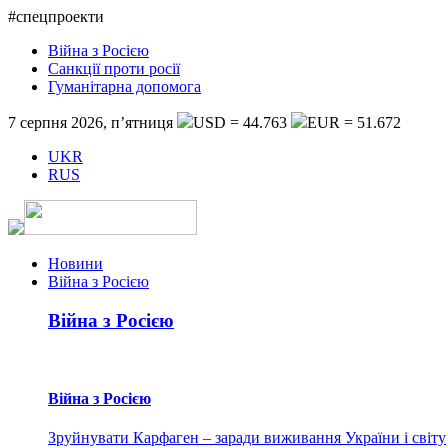
#спецпроекти
Війна з Росією
Санкції проти росії
Гуманітарна допомога
7 серпня 2026, п’ятниця
USD = 44.763
EUR = 51.672
UKR
RUS
Новини
Війна з Росією
Війна з Росією
Війна з Росією
Зруйнувати Карфаген – заради виживання України і світу