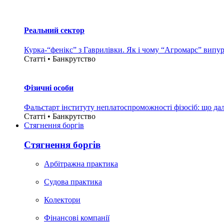
Реальний сектор
Курка-“фенікс” з Гаврилівки. Як і чому “Агромарс” випу
Статті • Банкрутство
Фізичні особи
Фальстарт інституту неплатоспроможності фізосіб: що дал
Статті • Банкрутство
Стягнення боргiв
Стягнення боргiв
Арбітражна практика
Судова практика
Колектори
Фінансові компанії