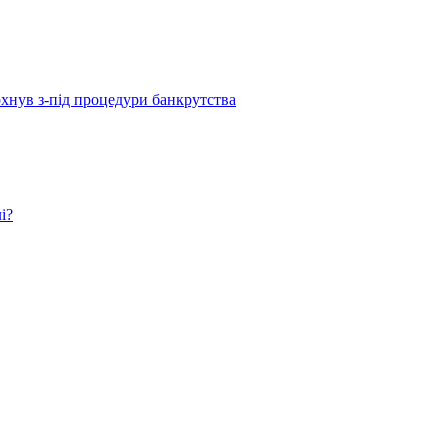
рхнув з-під процедури банкрутства
і?