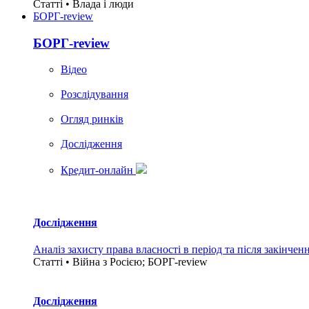
Статті • Влада i люди
БОРГ-review
БОРГ-review
Вiдео
Розслідування
Огляд ринків
Дослідження
Кредит-онлайн
Дослідження
Аналіз захисту права власності в період та після закінчен
Статті • Війна з Росією; БОРГ-review
Дослідження