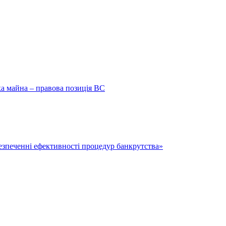
ка майна – правова позиція ВС
безпеченні ефективності процедур банкрутства»