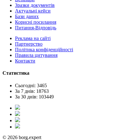
Зразки документів
Актуальні кейси
Бази даних
Корисні посилання
Питання-Відповідь
Реклама на сайтi
Партнерство
Політика конфіденційності
Правила цитування
Контакти
Статистика
Сьогодні: 3465
За 7 днів: 18763
За 30 днів: 103449
© 2026 borg.expert