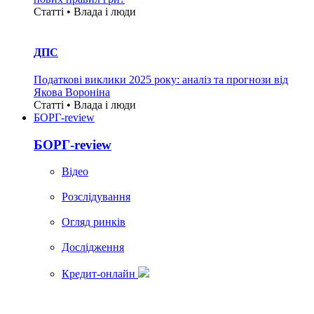
Статті • Влада i люди
ДПС
Податкові виклики 2025 року: аналіз та прогнози від
Якова Вороніна
Статті • Влада i люди
БОРГ-review
БОРГ-review
Вiдео
Розслідування
Огляд ринків
Дослідження
Кредит-онлайн