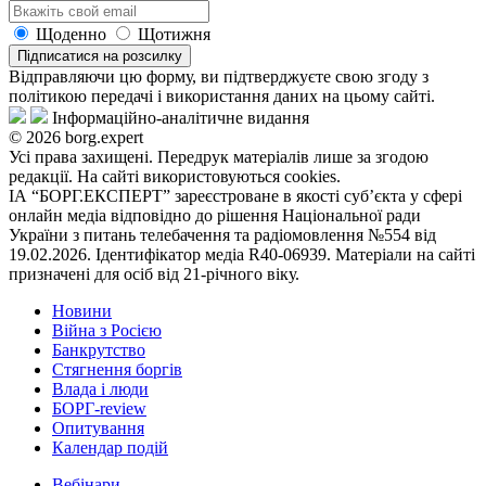
Щоденно
Щотижня
Підписатися на розсилку
Відправляючи цю форму, ви підтверджуєте свою згоду з
політикою передачі і використання даних на цьому сайті.
Інформаційно-аналітичне видання
© 2026 borg.expert
Усі права захищені. Передрук матеріалів лише за згодою
редакції. На сайті використовуються cookies.
ІА “БОРГ.ЕКСПЕРТ” зареєстроване в якості суб’єкта у сфері
онлайн медіа відповідно до рішення Національної ради
України з питань телебачення та радіомовлення №554 від
19.02.2026. Ідентифікатор медіа R40-06939. Матеріали на сайті
призначені для осіб від 21-річного віку.
Новини
Війна з Росією
Банкрутство
Стягнення боргiв
Влада i люди
БОРГ-review
Опитування
Календар подій
Вебінари