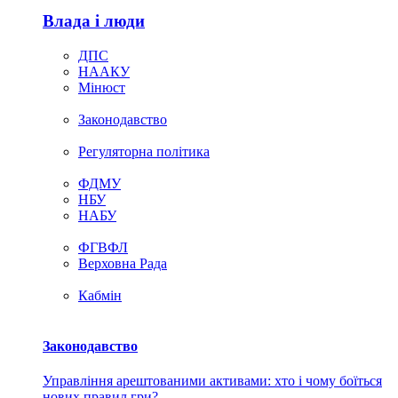
Влада i люди
ДПС
НААКУ
Мінюст
Законодавство
Регуляторна політика
ФДМУ
НБУ
НАБУ
ФГВФЛ
Верховна Рада
Кабмін
Законодавство
Управління арештованими активами: хто і чому боїться
нових правил гри?