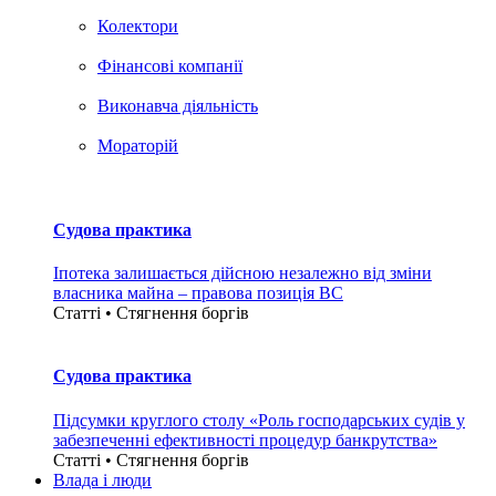
Колектори
Фінансові компанії
Виконавча діяльність
Мораторій
Судова практика
Іпотека залишається дійсною незалежно від зміни
власника майна – правова позиція ВС
Статті • Стягнення боргiв
Судова практика
Підсумки круглого столу «Роль господарських судів у
забезпеченні ефективності процедур банкрутства»
Статті • Стягнення боргiв
Влада i люди