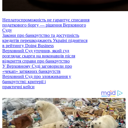
Неплатоспроможність не гарантує списання
податкового боргу — рішення Верховного
Суду
Закони про банкрутство та доступність
кредитів перешкоджають Україні піднятися
в рейтингу Doing Business
Верховний Суд уточнив, який суд
розглядає скарги на виконавців після
відкриття справи про банкрутство
У Верховному Суді заговорили про
«чекап» затяжних банкрутств
Верховний Суд про зловживання у
банкрутстві: критерії і
практичні кейси