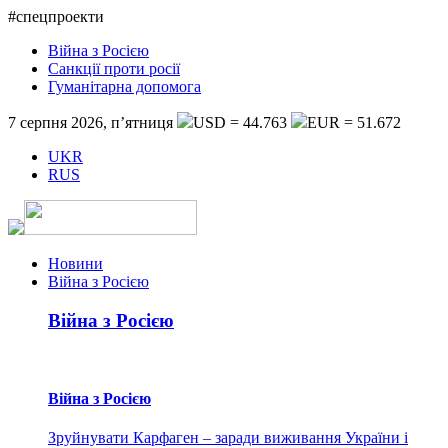
#спецпроекти
Війна з Росією
Санкції проти росії
Гуманітарна допомога
7 серпня 2026, п’ятниця
USD = 44.763
EUR = 51.672
UKR
RUS
Новини
Війна з Росією
Війна з Росією
Війна з Росією
Зруйнувати Карфаген – заради виживання України і