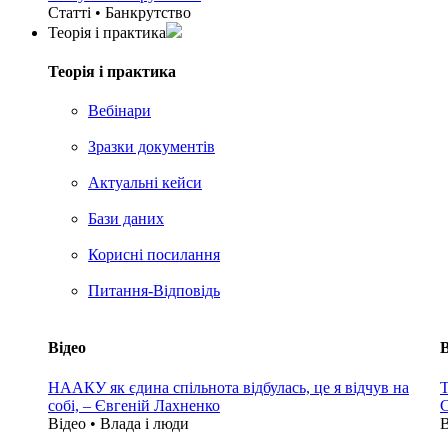
Статті • Банкрутство
Теорія i практика
Теорія i практика
Вебінари
Зразки документів
Актуальні кейси
Бази даних
Корисні посилання
Питання-Відповідь
Відео
В
НААКУ як єдина спільнота відбулась, це я відчув на
Т
собі, – Євгеній Лахненко
С
Відео • Влада i люди
В