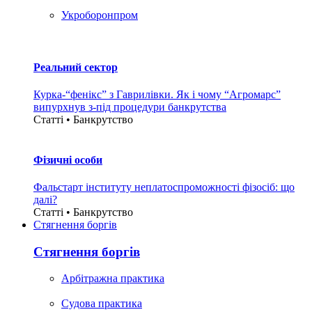
Укроборонпром
Реальний сектор
Курка-“фенікс” з Гаврилівки. Як і чому “Агромарс”
випурхнув з-під процедури банкрутства
Статті • Банкрутство
Фізичні особи
Фальстарт інституту неплатоспроможності фізосіб: що
далі?
Статті • Банкрутство
Стягнення боргiв
Стягнення боргiв
Арбітражна практика
Судова практика