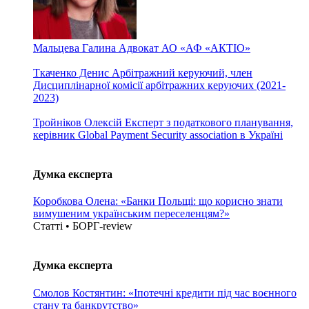
Мальцева Галина
Адвокат АО «АФ «АКТІО»
Ткаченко Денис
Арбітражний керуючий, член
Дисциплінарної комісії арбітражних керуючих (2021-
2023)
Тройніков Олексій
Експерт з податкового планування,
керівник Global Payment Security association в Україні
Думка експерта
Коробкова Олена: «Банки Польщі: що корисно знати
вимушеним українським переселенцям?»
Статті • БОРГ-review
Думка експерта
Смолов Костянтин: «Іпотечні кредити під час воєнного
стану та банкрутство»