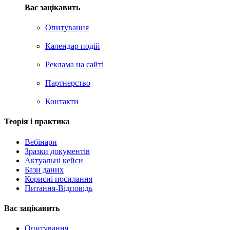
Вас зацікавить
Опитування
Календар подій
Реклама на сайтi
Партнерство
Контакти
Теорія i практика
Вебінари
Зразки документів
Актуальні кейси
Бази даних
Корисні посилання
Питання-Відповідь
Вас зацiкавить
Опитування