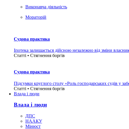
Виконавча діяльність
Мораторій
Судова практика
Іпотека залишається дійсною незалежно від зміни власни
Статті • Стягнення боргiв
Судова практика
Підсумки круглого столу «Роль господарських судів у за
Статті • Стягнення боргiв
Влада i люди
Влада i люди
ДПС
НААКУ
Мінюст