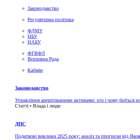
Законодавство
Регуляторна політика
ФДМУ
НБУ
НАБУ
ФГВФЛ
Верховна Рада
Кабмін
Законодавство
Управління арештованими активами: хто і чому боїться н
Статті • Влада i люди
ДПС
Податкові виклики 2025 року: аналіз та прогнози від Яко