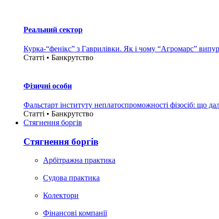
Реальний сектор
Курка-“фенікс” з Гаврилівки. Як і чому “Агромарс” випу
Статті • Банкрутство
Фізичні особи
Фальстарт інституту неплатоспроможності фізосіб: що дал
Статті • Банкрутство
Стягнення боргiв
Стягнення боргiв
Арбітражна практика
Судова практика
Колектори
Фінансові компанії