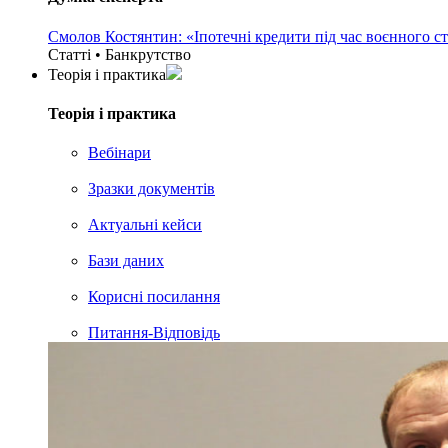
Смолов Костянтин: «Іпотечні кредити під час воєнного с
Статті • Банкрутство
Теорія i практика
Теорія i практика
Вебінари
Зразки документів
Актуальні кейси
Бази даних
Корисні посилання
Питання-Відповідь