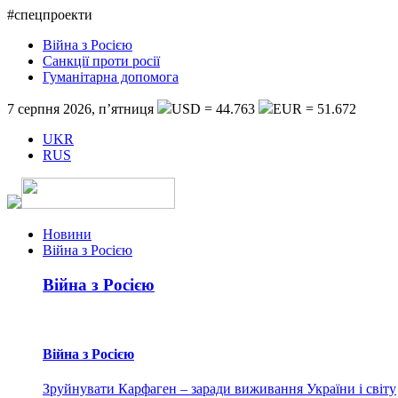
#спецпроекти
Війна з Росією
Санкції проти росії
Гуманітарна допомога
7 серпня 2026, п’ятниця
USD = 44.763
EUR = 51.672
UKR
RUS
Новини
Війна з Росією
Війна з Росією
Війна з Росією
Зруйнувати Карфаген – заради виживання України і світу