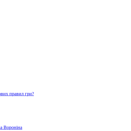
ових правил гри?
ва Вороніна