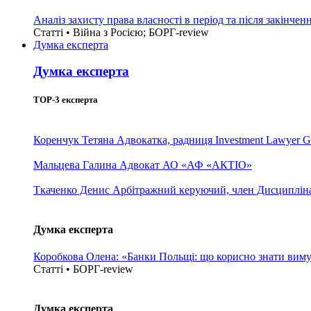
Аналіз захисту права власності в період та після закінчен
Статті • Війна з Росією; БОРГ-review
Думка експерта
Думка експерта
TOP-3 експерта
Коренчук Тетяна
Адвокатка, радниця Investment Lawyer G
Мальцева Галина
Адвокат АО «АФ «АКТІО»
Ткаченко Денис
Арбітражний керуючий, член Дисциплінар
Думка експерта
Коробкова Олена: «Банки Польщі: що корисно знати вим
Статті • БОРГ-review
Думка експерта