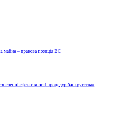
ка майна – правова позиція ВС
безпеченні ефективності процедур банкрутства»