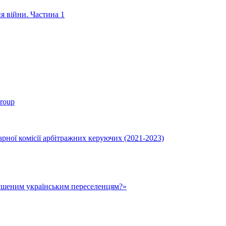
ня війни. Частина 1
roup
ної комісії арбітражних керуючих (2021-2023)
ушеним українським переселенцям?»