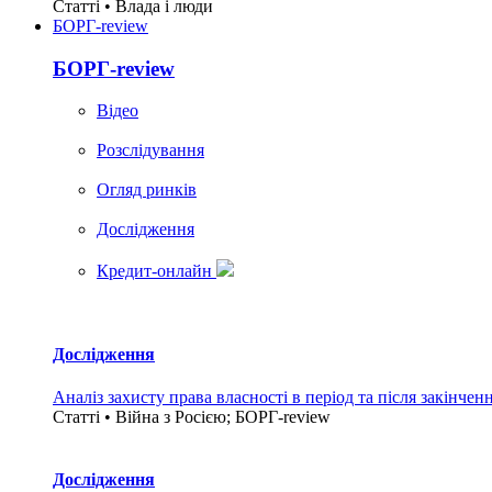
Статті • Влада i люди
БОРГ-review
БОРГ-review
Вiдео
Розслідування
Огляд ринків
Дослідження
Кредит-онлайн
Дослідження
Аналіз захисту права власності в період та після закінчен
Статті • Війна з Росією; БОРГ-review
Дослідження