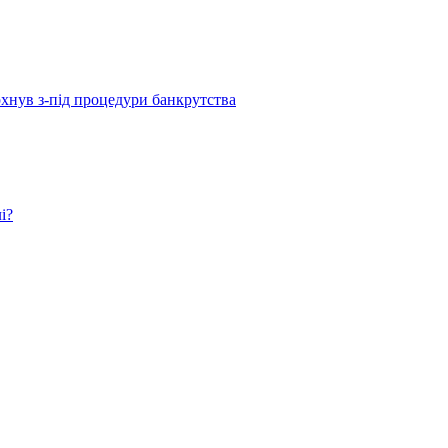
рхнув з-під процедури банкрутства
і?