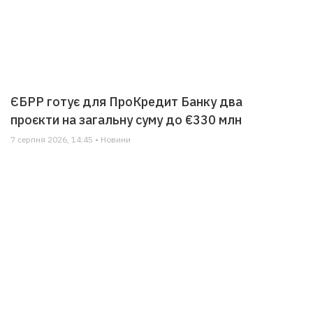
ЄБРР готує для ПроКредит Банку два
проєкти на загальну суму до €330 млн
7 серпня 2026, 14:45 • Новини