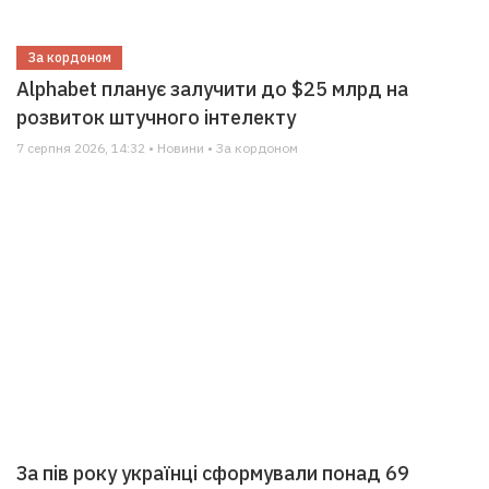
За кордоном
Alphabet планує залучити до $25 млрд на
розвиток штучного інтелекту
7 серпня 2026, 14:32 • Новини • За кордоном
За пів року українці сформували понад 69