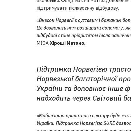
економіки. Фонд має на меті задоволення 
підтримувати післявоєнну відбудову.
«Внесок Норвегії є суттєвим і бажаним до
Це дозволить нам розширити допомогу, яку
відбудові стане пріоритетом після закінчен
MIGA
Хіроші Матано
.
Підтримка Норвегією траст
Норвезької багаторічної пр
України та доповнює інше ф
надходить через Світовий ба
«Мобілізація приватного сектору буде жит
України. Підтримка Норвегією SURE дозво
страхування воєнних ризиків під час акти