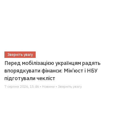
Зверніть увагу
Перед мобілізацією українцям радять
впорядкувати фінанси: Мін’юст і НБУ
підготували чекліст
7 серпня 2026, 15:46 • Новини • Зверніть увагу