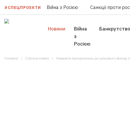
Війна з Росією
Санкції проти росі
#СПЕЦПРОЕКТИ
Новини
Війна
Банкрутств
з
Росією
Головна
Стрічка новин
Норвегія приєдналась до цільового фонду підтримки рек