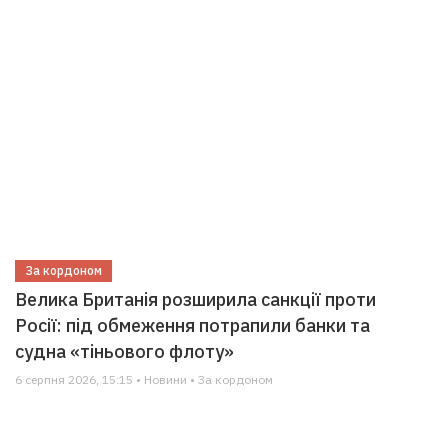
За кордоном
Велика Британія розширила санкції проти
Росії: під обмеження потрапили банки та
судна «тіньового флоту»
6 серпня 2026, 15:15 • Новини • За кордоном