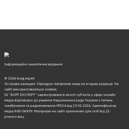
Інформаційно-аналітичне видання
© 2026 borg.expert
Усі права захищені. Передрук матеріалів лише за згодою редакції. На
сайті використовуються cookies.
ІА “БОРГ.ЕКСПЕРТ” зареєстроване в якості суб’єкта у сфері онлайн
медіа відповідно до рішення Національної ради України з питань
телебачення та радіомовлення №554 від 19.02.2026. Ідентифікатор
медіа R40-06939. Матеріали на сайті призначені для осіб від 21-
річного віку.