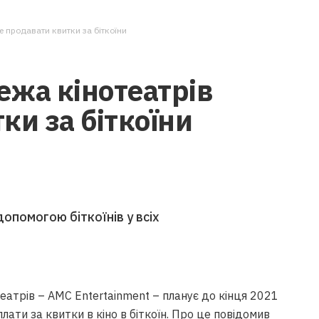
не продавати квитки за біткоїни
ежа кінотеатрів
ки за біткоїни
допомогою біткоїнів у всіх
театрів – AMC Entertainment – планує до кінця 2021
ати за квитки в кіно в біткоїн. Про це повідомив