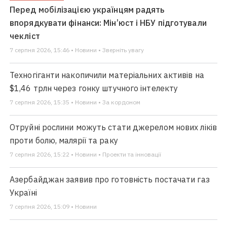
Перед мобілізацією українцям радять
впорядкувати фінанси: Мін’юст і НБУ підготували
чекліст
7 серпня 2026, 15:46 • Новини • Зверніть увагу
Техногіганти накопичили матеріальних активів на
$1,46 трлн через гонку штучного інтелекту
7 серпня 2026, 15:35 • Новини • За кордоном
Отруйні рослини можуть стати джерелом нових ліків
проти болю, малярії та раку
7 серпня 2026, 15:22 • Новини • Проекти та інновації
Азербайджан заявив про готовність постачати газ
Україні
7 серпня 2026, 15:09 • Новини