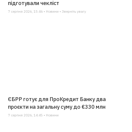
підготували чекліст
7 серпня 2026, 15:46 • Новини • Зверніть увагу
ЄБРР готує для ПроКредит Банку два
проєкти на загальну суму до €330 млн
7 серпня 2026, 14:45 • Новини