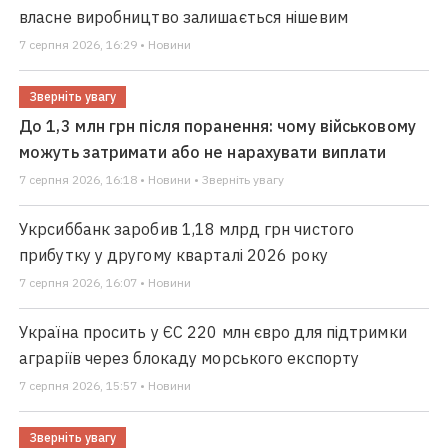
власне виробництво залишається нішевим
7 серпня 2026, 16:29 • Новини
Зверніть увагу
До 1,3 млн грн після поранення: чому військовому
можуть затримати або не нарахувати виплати
7 серпня 2026, 16:18 • Новини • Зверніть увагу
Укрсиббанк заробив 1,18 млрд грн чистого
прибутку у другому кварталі 2026 року
7 серпня 2026, 16:07 • Новини
Україна просить у ЄС 220 млн євро для підтримки
аграріїв через блокаду морського експорту
7 серпня 2026, 15:57 • Новини
Зверніть увагу