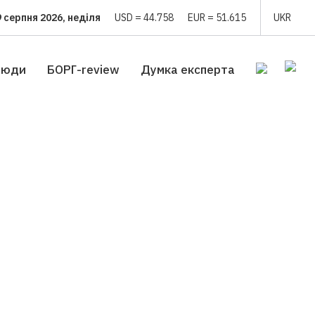
9 серпня 2026, неділя
USD = 44.758
EUR = 51.615
UKR
люди
БОРГ-review
Думка експерта