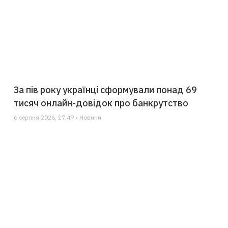
За пів року українці сформували понад 69
тисяч онлайн-довідок про банкрутство
6 серпня 2026, 17:49 • Новини