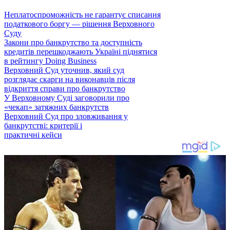
Неплатоспроможність не гарантує списання
податкового боргу — рішення Верховного
Суду
Закони про банкрутство та доступність
кредитів перешкоджають Україні піднятися
в рейтингу Doing Business
Верховний Суд уточнив, який суд
розглядає скарги на виконавців після
відкриття справи про банкрутство
У Верховному Суді заговорили про
«чекап» затяжних банкрутств
Верховний Суд про зловживання у
банкрутстві: критерії і
практичні кейси