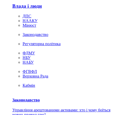
Влада i люди
ДПС
НААКУ
Мінюст
Законодавство
Регуляторна політика
ФДМУ
НБУ
НАБУ
ФГВФЛ
Верховна Рада
Кабмін
Законодавство
Управління арештованими активами: хто і чому боїться
нових правил гри?