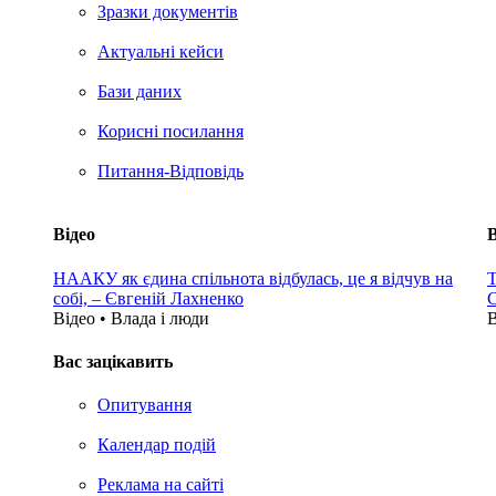
Зразки документів
Актуальні кейси
Бази даних
Корисні посилання
Питання-Відповідь
Відео
В
НААКУ як єдина спільнота відбулась, це я відчув на
Т
собі, – Євгеній Лахненко
С
Відео • Влада i люди
В
Вас зацікавить
Опитування
Календар подій
Реклама на сайтi