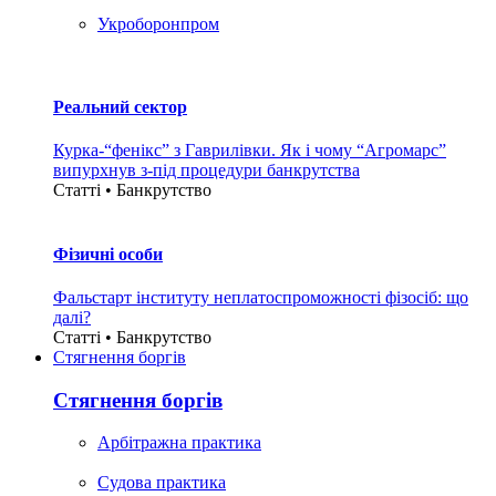
Укроборонпром
Реальний сектор
Курка-“фенікс” з Гаврилівки. Як і чому “Агромарс”
випурхнув з-під процедури банкрутства
Статті • Банкрутство
Фізичні особи
Фальстарт інституту неплатоспроможності фізосіб: що
далі?
Статті • Банкрутство
Стягнення боргiв
Стягнення боргiв
Арбітражна практика
Судова практика