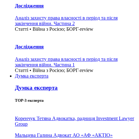
Дослідження
Аналіз захисту права власності в період та після
закінчення війни. Частина 2
Статті • Війна з Росією; БОРГ-review
Дослідження
Аналіз захисту права власності в період та після
закінчення війни. Частина 1
Статті • Війна з Росією; БОРГ-review
Думка експерта
Думка експерта
TOP-3 експерта
Коренчук Тетяна
Адвокатка, радниця Investment Lawyer
Group
Мальцева Галина
Адвокат АО «АФ «АКТІО»