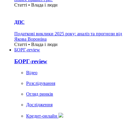
Статті • Влада i люди
ДПС
Податкові виклики 2025 року: аналіз та прогнози від
Якова Вороніна
Статті • Влада i люди
БОРГ-review
БОРГ-review
Вiдео
Розслідування
Огляд ринків
Дослідження
Кредит-онлайн