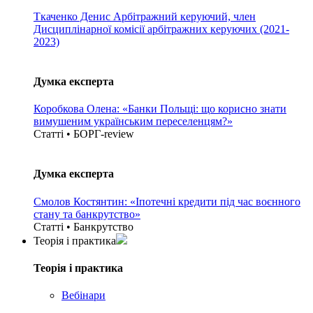
Ткаченко Денис
Арбітражний керуючий, член
Дисциплінарної комісії арбітражних керуючих (2021-
2023)
Думка експерта
Коробкова Олена: «Банки Польщі: що корисно знати
вимушеним українським переселенцям?»
Статті • БОРГ-review
Думка експерта
Смолов Костянтин: «Іпотечні кредити під час воєнного
стану та банкрутство»
Статті • Банкрутство
Теорія i практика
Теорія i практика
Вебінари