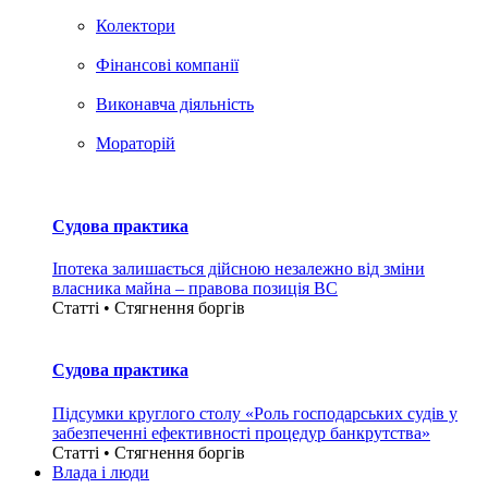
Колектори
Фінансові компанії
Виконавча діяльність
Мораторій
Судова практика
Іпотека залишається дійсною незалежно від зміни
власника майна – правова позиція ВС
Статті • Стягнення боргiв
Судова практика
Підсумки круглого столу «Роль господарських судів у
забезпеченні ефективності процедур банкрутства»
Статті • Стягнення боргiв
Влада i люди