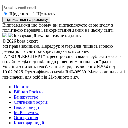
Щоденно
Щотижня
Підписатися на розсилку
Відправляючи цю форму, ви підтверджуєте свою згоду з
політикою передачі і використання даних на цьому сайті.
Інформаційно-аналітичне видання
© 2026 borg.expert
Усі права захищені. Передрук матеріалів лише за згодою
редакції. На сайті використовуються cookies.
ІА “БОРГ.ЕКСПЕРТ” зареєстроване в якості суб’єкта у сфері
онлайн медіа відповідно до рішення Національної ради
України з питань телебачення та радіомовлення №554 від
19.02.2026. Ідентифікатор медіа R40-06939. Матеріали на сайті
призначені для осіб від 21-річного віку.
Новини
Війна з Росією
Банкрутство
Стягнення боргiв
Влада i люди
БОРГ-review
Опитування
Календар подій