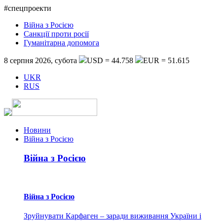
#спецпроекти
Війна з Росією
Санкції проти росії
Гуманітарна допомога
8 серпня 2026, субота
USD = 44.758
EUR = 51.615
UKR
RUS
Новини
Війна з Росією
Війна з Росією
Війна з Росією
Зруйнувати Карфаген – заради виживання України і