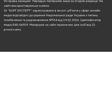
Усі права захищені. Передрук матеріалів лише за згодою редакції. На
сайті використовуються cookies.
ІА “БОРГ.ЕКСПЕРТ” зареєстроване в якості суб’єкта у сфері онлайн
медіа відповідно до рішення Національної ради України з питань
телебачення та радіомовлення №554 від 19.02.2026. Ідентифікатор
медіа R40-06939. Матеріали на сайті призначені для осіб від 21-
річного віку.