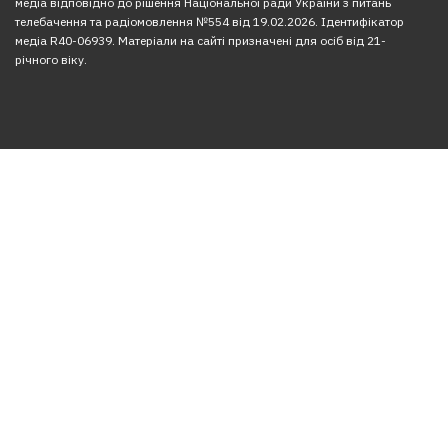
медіа відповідно до рішення Національної ради України з питань
телебачення та радіомовлення №554 від 19.02.2026. Ідентифікатор
медіа R40-06939. Матеріали на сайті призначені для осіб від 21-
річного віку.