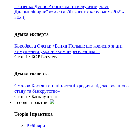
Ткаченко Денис
Арбітражний керуючий, член
Дисциплінарної комісії арбітражних керуючих (2021-
2023)
Думка експерта
Коробкова Олена: «Банки Польщі: що корисно знати
вимушеним українським переселенцям?»
Статті • БОРГ-review
Думка експерта
Смолов Костянтин: «Іпотечні кредити під час воєнного
стану та банкрутство»
Статті • Банкрутство
Теорія i практика
Теорія i практика
Вебінари