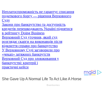
Неплатоспроможність не гарантує списання
податкового боргу — рішення Верховного
Суду
Закони про банкрутство та доступність
кредитів перешкоджають Україні піднятися
в рейтингу Doing Business
Верховний Суд уточнив, який суд
розглядає скарги на виконавців після
відкриття справи про банкрутство
У Верховному Суді заговорили про
«чекап» затяжних банкрутств
Верховний Суд про зловживання у
банкрутстві: критерії і
практичні кейси