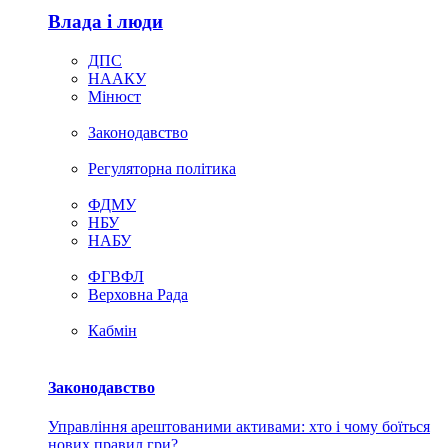
Влада i люди
ДПС
НААКУ
Мінюст
Законодавство
Регуляторна політика
ФДМУ
НБУ
НАБУ
ФГВФЛ
Верховна Рада
Кабмін
Законодавство
Управління арештованими активами: хто і чому боїться
нових правил гри?