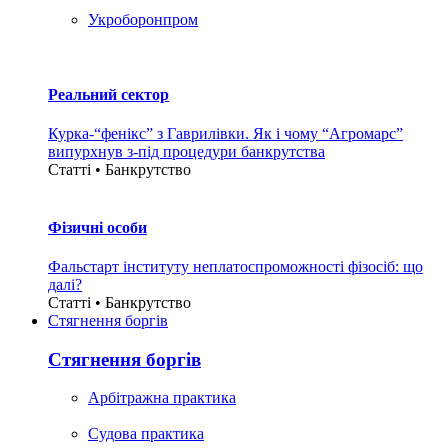
Укроборонпром
Реальний сектор
Курка-“фенікс” з Гаврилівки. Як і чому “Агромарс”
випурхнув з-під процедури банкрутства
Статті • Банкрутство
Фізичні особи
Фальстарт інституту неплатоспроможності фізосіб: що
далі?
Статті • Банкрутство
Стягнення боргiв
Стягнення боргiв
Арбітражна практика
Судова практика