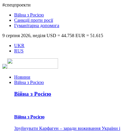
#спецпроекти
Війна з Росією
Санкції проти росії
Гуманітарна допомога
9 серпня 2026, неділя
USD = 44.758
EUR = 51.615
UKR
RUS
Новини
Війна з Росією
Війна з Росією
Війна з Росією
Зруйнувати Карфаген – заради виживання України і