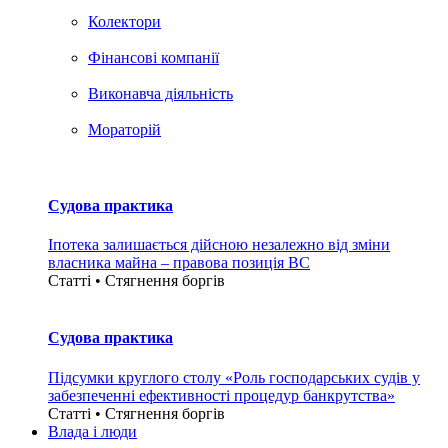
Колектори
Фінансові компанії
Виконавча діяльність
Мораторій
Судова практика
Іпотека залишається дійсною незалежно від зміни
власника майна – правова позиція ВС
Статті • Стягнення боргiв
Судова практика
Підсумки круглого столу «Роль господарських судів у
забезпеченні ефективності процедур банкрутства»
Статті • Стягнення боргiв
Влада i люди