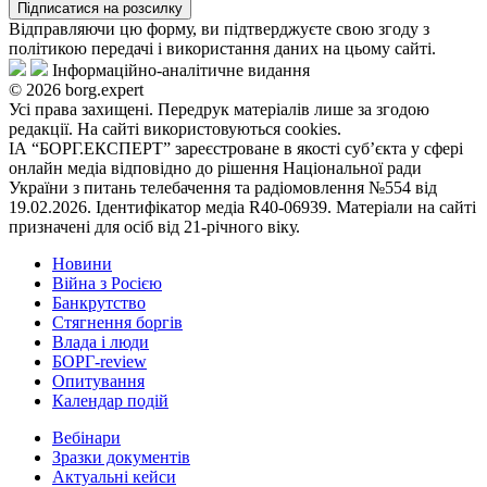
Підписатися на розсилку
Відправляючи цю форму, ви підтверджуєте свою згоду з
політикою передачі і використання даних на цьому сайті.
Інформаційно-аналітичне видання
© 2026 borg.expert
Усі права захищені. Передрук матеріалів лише за згодою
редакції. На сайті використовуються cookies.
ІА “БОРГ.ЕКСПЕРТ” зареєстроване в якості суб’єкта у сфері
онлайн медіа відповідно до рішення Національної ради
України з питань телебачення та радіомовлення №554 від
19.02.2026. Ідентифікатор медіа R40-06939. Матеріали на сайті
призначені для осіб від 21-річного віку.
Новини
Війна з Росією
Банкрутство
Стягнення боргiв
Влада i люди
БОРГ-review
Опитування
Календар подій
Вебінари
Зразки документів
Актуальні кейси