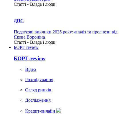
Статті • Влада i люди
ДПС
Податкові виклики 2025 року: аналіз та прогнози від
Якова Вороніна
Статті • Влада i люди
БОРГ-review
БОРГ-review
Вiдео
Розслідування
Огляд ринків
Дослідження
Кредит-онлайн