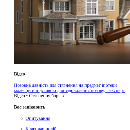
Відео
Позовна давність для стягнення на предмет іпотеки
може бути підставою для задоволення позову, – експерт
Відео • Стягнення боргiв
Вас зацікавить
Опитування
Календар подій