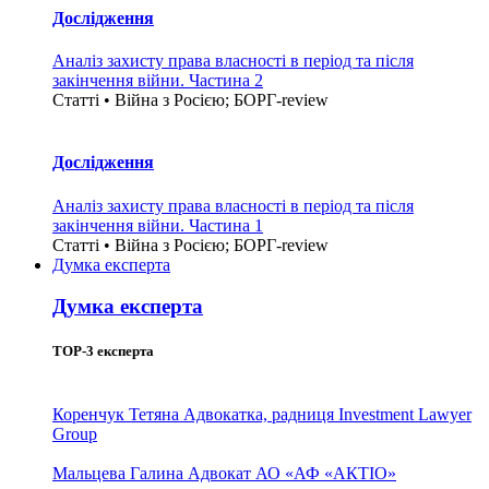
Дослідження
Аналіз захисту права власності в період та після
закінчення війни. Частина 2
Статті • Війна з Росією; БОРГ-review
Дослідження
Аналіз захисту права власності в період та після
закінчення війни. Частина 1
Статті • Війна з Росією; БОРГ-review
Думка експерта
Думка експерта
TOP-3 експерта
Коренчук Тетяна
Адвокатка, радниця Investment Lawyer
Group
Мальцева Галина
Адвокат АО «АФ «АКТІО»