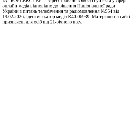
ІА “БОРГ.ЕКСПЕРТ” зареєстроване в якості суб’єкта у сфері
онлайн медіа відповідно до рішення Національної ради
України з питань телебачення та радіомовлення №554 від
19.02.2026. Ідентифікатор медіа R40-06939. Матеріали на сайті
призначені для осіб від 21-річного віку.