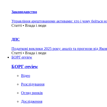
Законодавство
Управління арештованими активами: хто і чому боїться н
Статті • Влада i люди
ДПС
Податкові виклики 2025 року: аналіз та прогнози від Яко
Статті • Влада i люди
БОРГ-review
БОРГ-review
Вiдео
Розслідування
Огляд ринків
Дослідження