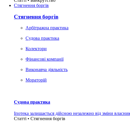
Статті • Банкрутство
Стягнення боргiв
Стягнення боргiв
Арбітражна практика
Судова практика
Колектори
Фінансові компанії
Виконавча діяльність
Мораторій
Судова практика
Іпотека залишається дійсною незалежно від зміни власни
Статті • Стягнення боргiв