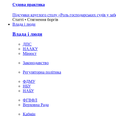
Судова практика
Підсумки круглого столу «Роль господарських судів у за
Статті • Стягнення боргiв
Влада i люди
Влада i люди
ДПС
НААКУ
Мінюст
Законодавство
Регуляторна політика
ФДМУ
НБУ
НАБУ
ФГВФЛ
Верховна Рада
Кабмін