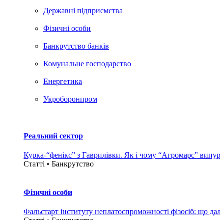
Державні підприємства
Фізичні особи
Банкрутство банків
Комунальне господарство
Енергетика
Укроборонпром
Реальний сектор
Курка-“фенікс” з Гаврилівки. Як і чому “Агромарс” випу
Статті • Банкрутство
Фізичні особи
Фальстарт інституту неплатоспроможності фізосіб: що дал