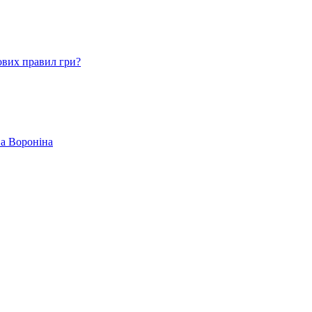
ових правил гри?
ва Вороніна