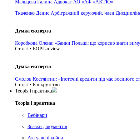
Мальцева Галина
Адвокат АО «АФ «АКТІО»
Ткаченко Денис
Арбітражний керуючий, член Дисциплінар
Думка експерта
Коробкова Олена: «Банки Польщі: що корисно знати вим
Статті • БОРГ-review
Думка експерта
Смолов Костянтин: «Іпотечні кредити під час воєнного с
Статті • Банкрутство
Теорія i практика
Теорія i практика
Вебінари
Зразки документів
Актуальні кейси