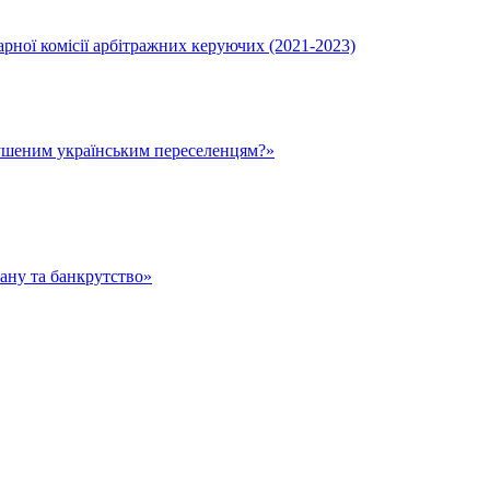
ної комісії арбітражних керуючих (2021-2023)
ушеним українським переселенцям?»
тану та банкрутство»