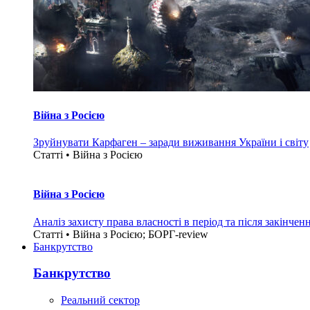
Війна з Росією
Зруйнувати Карфаген – заради виживання України і світу
Статті • Війна з Росією
Війна з Росією
Аналіз захисту права власності в період та після закінчен
Статті • Війна з Росією; БОРГ-review
Банкрутство
Банкрутство
Реальний сектор