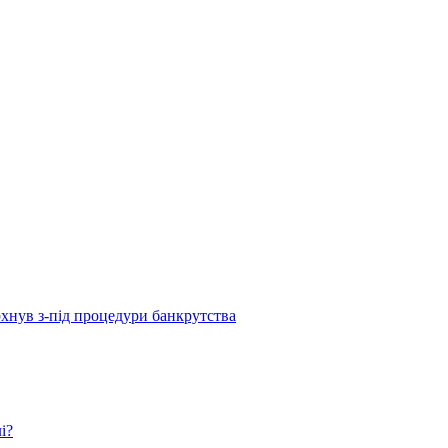
рхнув з-під процедури банкрутства
і?