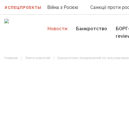
Війна з Росією
Санкції проти рос
#СПЕЦПРОЕКТЫ
Новости
Банкротство
БОРГ
revie
Главная
Лента новостей
Банкротство предприятий на оккупированных территор