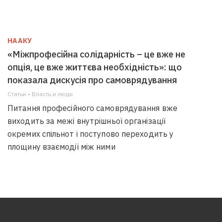
НААКУ
«Міжпрофесійна солідарність – це вже не
опція, це вже життєва необхідність»: що
показала дискусія про самоврядування
Статьи • Власть и люди
Питання професійного самоврядування вже
виходить за межі внутрішньої організації
окремих спільнот і поступово переходить у
площину взаємодії між ними