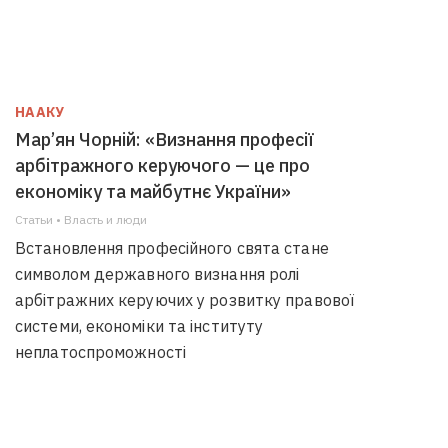
НААКУ
Мар’ян Чорній: «Визнання професії
арбітражного керуючого — це про
економіку та майбутнє України»
Статьи • Власть и люди
Встановлення професійного свята стане
символом державного визнання ролі
арбітражних керуючих у розвитку правової
системи, економіки та інституту
неплатоспроможності