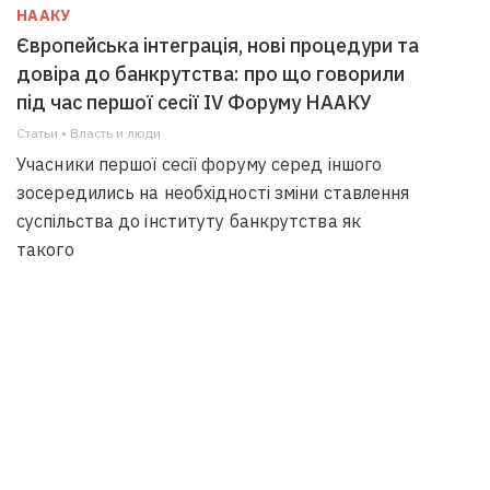
НААКУ
Європейська інтеграція, нові процедури та
довіра до банкрутства: про що говорили
під час першої сесії IV Форуму НААКУ
Статьи • Власть и люди
Учасники першої сесії форуму серед іншого
зосередились на необхідності зміни ставлення
суспільства до інституту банкрутства як
такого