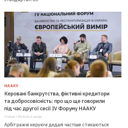
НААКУ
Керовані банкрутства, фіктивні кредитори
та добросовісність: про що ще говорили
під час другої сесії IV Форуму НААКУ
Статьи • Власть и люди
Арбітражні керуючі дедалі частіше стикаються