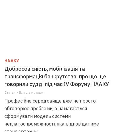
НААКУ
Добросовісність, мобілізація та
трансформація банкрутства: про що ще
говорили судді під час IV Форуму НААКУ
Статьи • Власть и люди
Професійне середовище вже не просто
обговорює проблеми, а намагається
сформувати модель системи
неплатоспроможності, яка відповідатиме
стандартам ЄС