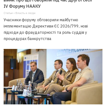
IV Форуму НААКУ
Статьи • Власть и люди
Учасники форуму обговорили майбутню
імплементацію Директиви ЄС 2026/799, нові
підходи до фраудаторності та роль суддів у
процедурах банкрутства