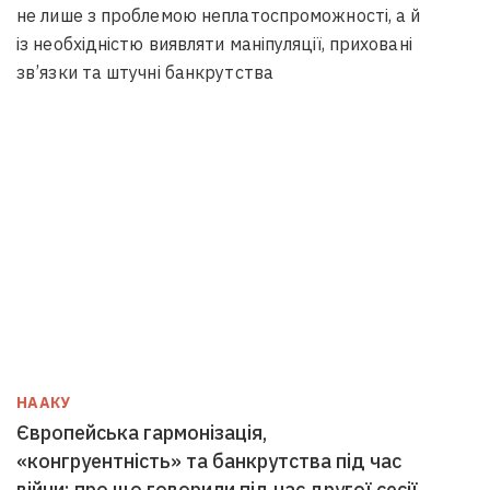
не лише з проблемою неплатоспроможності, а й
із необхідністю виявляти маніпуляції, приховані
зв’язки та штучні банкрутства
НААКУ
Європейська гармонізація,
«конгруентність» та банкрутства під час
війни: про що говорили під час другої сесії