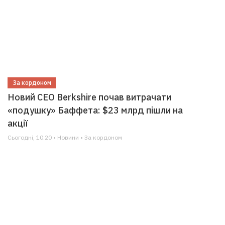
За кордоном
Новий CEO Berkshire почав витрачати
«подушку» Баффета: $23 млрд пішли на
акції
Сьогодні, 10:20 • Новини • За кордоном