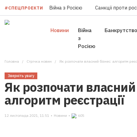
Війна з Росією
Санкції проти росі
#СПЕЦПРОЕКТИ
Новини
Війна
Банкрутств
з
Росією
Головна
Стрічка новин
Як розпочати власний бізнес: алгоритм реєс
Зверніть увагу
Як розпочати власний 
алгоритм реєстрації
12 листопада 2021, 11:51
•
Новини
•
605