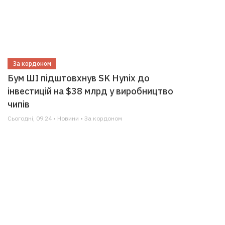
За кордоном
Бум ШІ підштовхнув SK Hynix до
інвестицій на $38 млрд у виробництво
чипів
Сьогодні, 09:24 • Новини • За кордоном