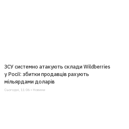
ЗСУ системно атакують склади Wildberries
у Росії: збитки продавців рахують
мільярдами доларів
Сьогодні, 11:06 • Новини