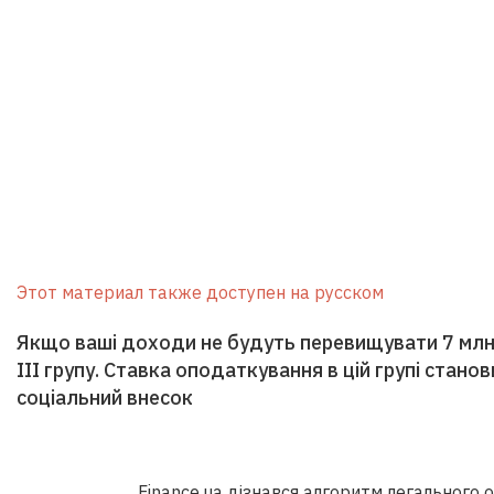
Этот материал также доступен на русском
Якщо ваші доходи не будуть перевищувати 7 млн
III групу. Ставка оподаткування в цій групі стан
соціальний внесок
Finance.ua
дізнався
алгоритм легального о