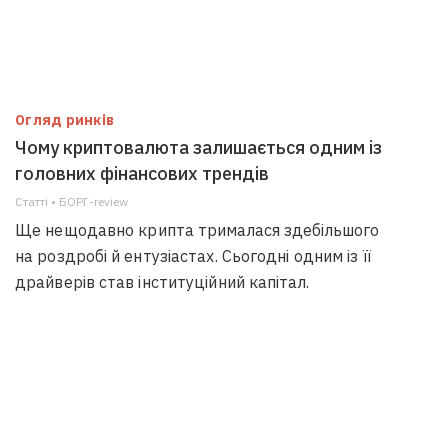
Огляд ринків
Чому криптовалюта залишається одним із
головних фінансових трендів
Статті • БОРГ-review
Ще нещодавно крипта трималася здебільшого
на роздробі й ентузіастах. Сьогодні одним із її
драйверів став інституційний капітал.