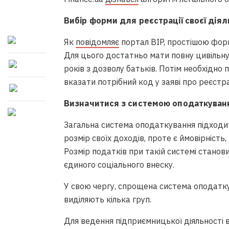
Вибір форми для реєстрації своєї діял
Як
повідомляє
портал
BIP
, простішою фор
Для цього достатньо мати повну цивільну д
років з дозволу батьків. Потім необхідно
вказати потрібний код у заяві про реєстр
Визначитися з системою оподаткуванн
Загальна система оподаткування підходит
розмір своїх доходів, проте є ймовірність
Розмір податків при такій системі стано
єдиного соціального внеску.
У свою чергу, спрощена система оподаткув
виділяють кілька груп.
Для ведення підприємницької діяльності в