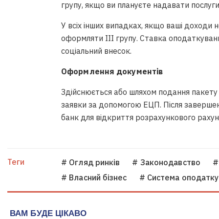
групу, якщо ви плануєте надавати послуг
У всіх інших випадках, якщо ваші доходи 
оформляти
III
групу. Ставка оподаткуванн
соціальний внесок.
Оформлення документів
Здійснюється або шляхом подання пакету
заявки за допомогою
ЕЦП
. Після заверш
банк для відкриття розрахункового рахун
Теги
# Огляд ринків
# Законодавство
#
# Власний бізнес
# Система оподатку