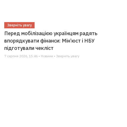
Зверніть увагу
Перед мобілізацією українцям радять
впорядкувати фінанси: Мін’юст і НБУ
підготували чекліст
7 серпня 2026, 15:46 • Новини • Зверніть увагу