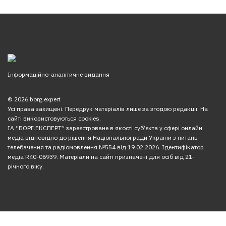
Інформаційно-аналітичне видання
© 2026 borg.expert
Усі права захищені. Передрук матеріалів лише за згодою редакції. На
сайті використовуються cookies.
ІА “БОРГ.ЕКСПЕРТ” зареєстроване в якості суб’єкта у сфері онлайн
медіа відповідно до рішення Національної ради України з питань
телебачення та радіомовлення №554 від 19.02.2026. Ідентифікатор
медіа R40-06939. Матеріали на сайті призначені для осіб від 21-
річного віку.