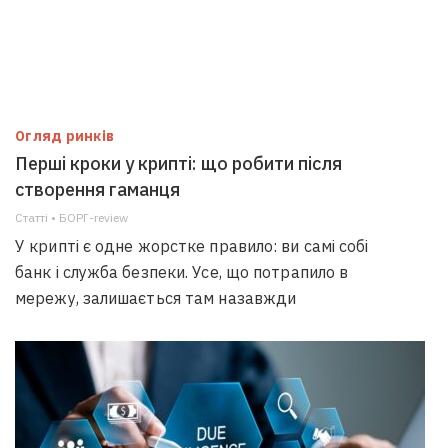
Огляд ринків
Перші кроки у крипті: що робити після
створення гаманця
Статті • БОРГ-review
У крипті є одне жорстке правило: ви самі собі
банк і служба безпеки. Усе, що потрапило в
мережу, залишається там назавжди