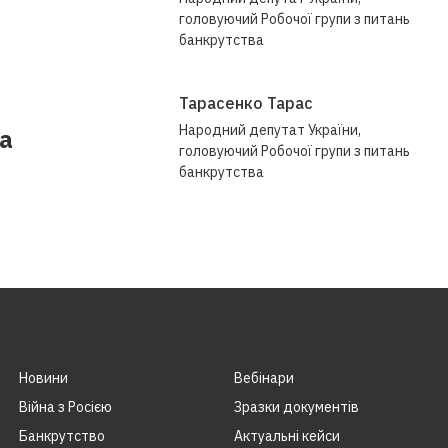
головуючий Робочої групи з питань
банкрутства
Тарасенко Тарас
Народний депутат України,
а
головуючий Робочої групи з питань
банкрутства
Новини
Вебінари
Війна з Росією
Зразки документів
Банкрутство
Актуальні кейси