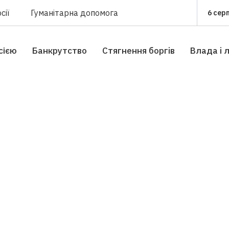
сії
Гуманітарна допомога
6 сер
сією
Банкрутство
Стягнення боргiв
Влада i 