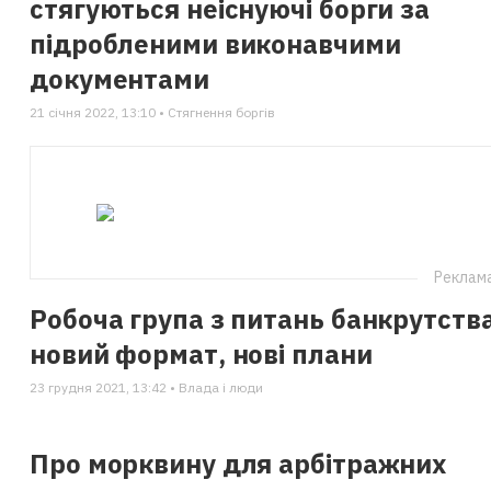
стягуються неіснуючі борги за
підробленими виконавчими
документами
21 січня 2022, 13:10 • Стягнення боргiв
Реклама
Робоча група з питань банкрутства
новий формат, нові плани
23 грудня 2021, 13:42 • Влада i люди
Про морквину для арбітражних