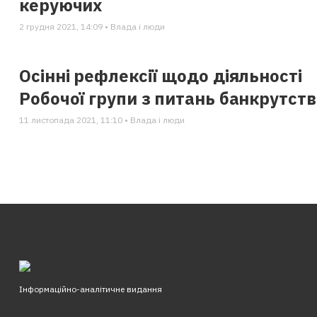
керуючих
2 грудня 2021, 14:09 • Влада i люди
Осінні рефлексії щодо діяльності
Робочої групи з питань банкрутств
11 листопада 2021, 11:10 • Влада i люди
Інформаційно-аналітичне видання