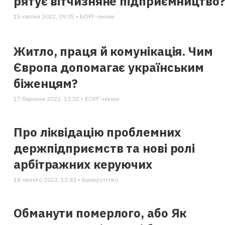
рятує вітчизняне підприємництво
15 квітня 2022, 09:35 • БОРГ-review
Житло, праця й комунікація. Чим
Європа допомагає українським
біженцям?
17 березня 2022, 13:02 • БОРГ-review
Про ліквідацію проблемних
держпідприємств та нові ролі
арбітражних керуючих
18 лютого 2022, 12:43 • Банкрутство
Обманути померлого, або Як