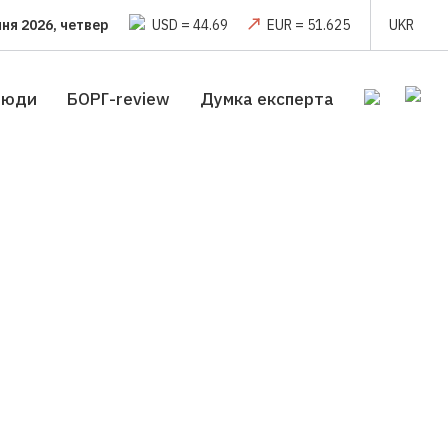
пня 2026, четвер
USD = 44.69
EUR = 51.625
UKR
люди
БОРГ-review
Думка експерта