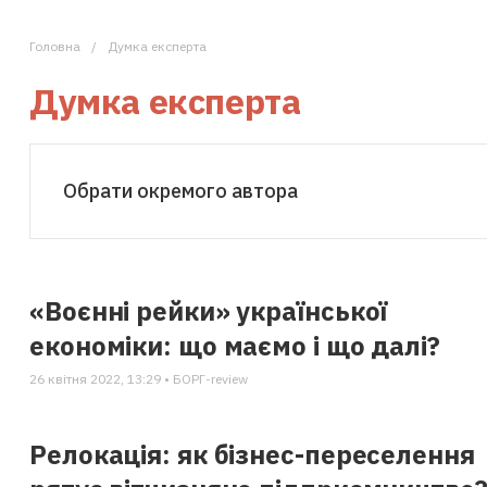
Головна
Думка експерта
Думка експерта
Обрати окремого автора
«Воєнні рейки» української
економіки: що маємо і що далі?
26 квітня 2022, 13:29 • БОРГ-review
Релокація: як бізнес-переселення