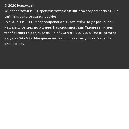
© 2026 borg.expert
Усі права захищені. Передрук матеріалів лише за згодою редакції. На
сайті використовуються cookies.
ІА “БОРГ.ЕКСПЕРТ” зареєстроване в якості суб’єкта у сфері онлайн
медіа відповідно до рішення Національної ради України з питань
телебачення та радіомовлення №554 від 19.02.2026. Ідентифікатор
медіа R40-06939. Матеріали на сайті призначені для осіб від 21-
річного віку.