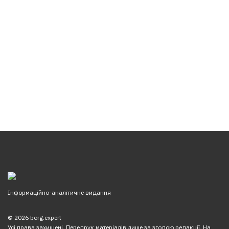
Інформаційно-аналітичне видання
© 2026 borg.expert
Усі права захищені. Передрук матеріалів лише за згодою редакції. На