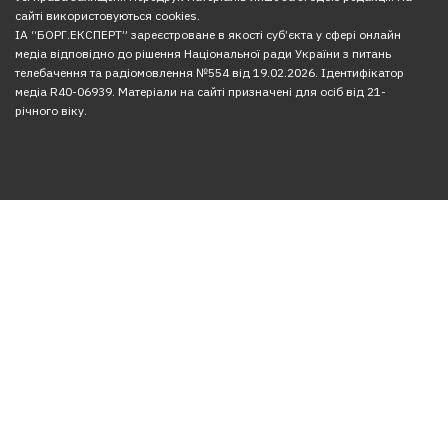
сайті використовуються cookies.
ІА “БОРГ.ЕКСПЕРТ” зареєстроване в якості суб’єкта у сфері онлайн
медіа відповідно до рішення Національної ради України з питань
телебачення та радіомовлення №554 від 19.02.2026. Ідентифікатор
медіа R40-06939. Матеріали на сайті призначені для осіб від 21-
річного віку.