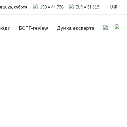
я 2026, субота
USD = 44.758
EUR = 51.615
UKR
люди
БОРГ-review
Думка експерта