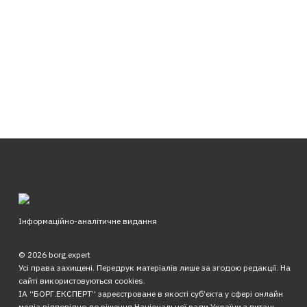
Інформаційно-аналітичне видання
© 2026 borg.expert
Усі права захищені. Передрук матеріалів лише за згодою редакції. На
сайті використовуються cookies.
ІА “БОРГ.ЕКСПЕРТ” зареєстроване в якості суб’єкта у сфері онлайн
медіа відповідно до рішення Національної ради України з питань