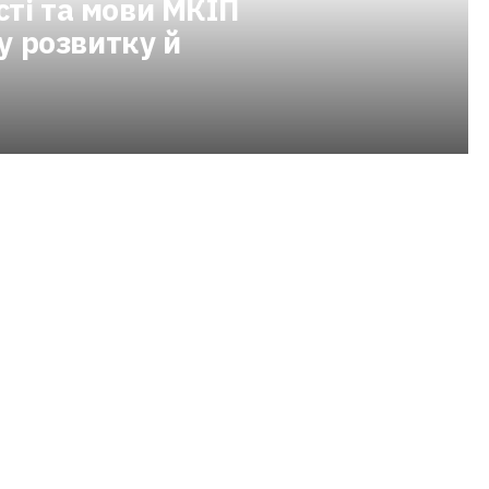
сті та мови МКІП
 розвитку й