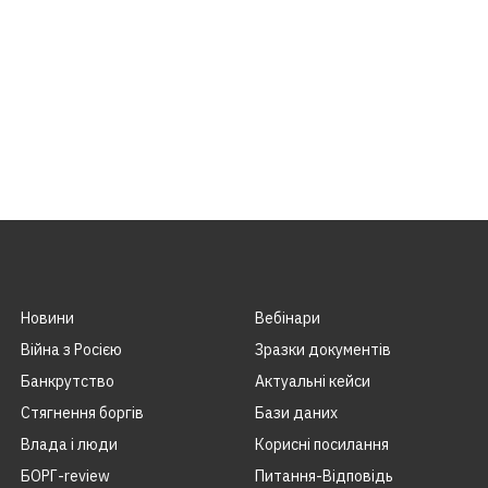
Новини
Вебінари
Війна з Росією
Зразки документів
Банкрутство
Актуальні кейси
Стягнення боргiв
Бази даних
Влада i люди
Корисні посилання
БОРГ-review
Питання-Відповідь