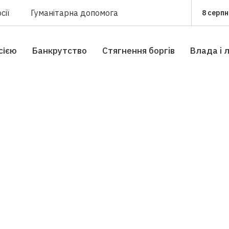
сії
Гуманітарна допомога
8 серпн
сією
Банкрутство
Стягнення боргiв
Влада i 