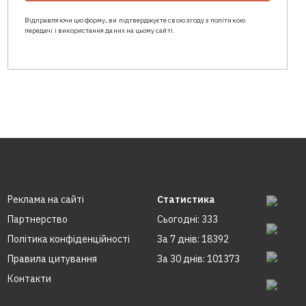
Відправляючи цю форму, ви підтверджуєте свою згоду з політикою
передачі і використання даних на цьому сайті.
Реклама на сайтi
Статистика
Партнерство
Сьогодні: 333
Політика конфіденційності
За 7 днів: 18392
Правила цитування
За 30 днів: 101373
Контакти