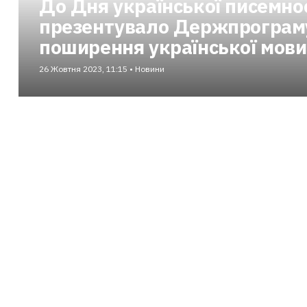
До Дня української писемно
презентувало Держпрограму
поширення української мови
26 Жовтня 2023, 11:15 • Новини