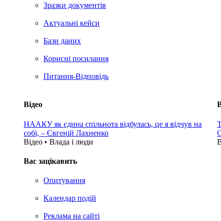
Зразки документів
Актуальні кейси
Бази даних
Корисні посилання
Питання-Відповідь
Відео
В
НААКУ як єдина спільнота відбулась, це я відчув на
Т
собі, – Євгеній Лахненко
С
Відео • Влада i люди
В
Вас зацікавить
Опитування
Календар подій
Реклама на сайтi