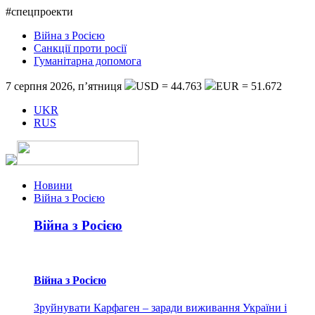
#спецпроекти
Війна з Росією
Санкції проти росії
Гуманітарна допомога
7 серпня 2026, п’ятниця
USD = 44.763
EUR = 51.672
UKR
RUS
Новини
Війна з Росією
Війна з Росією
Війна з Росією
Зруйнувати Карфаген – заради виживання України і