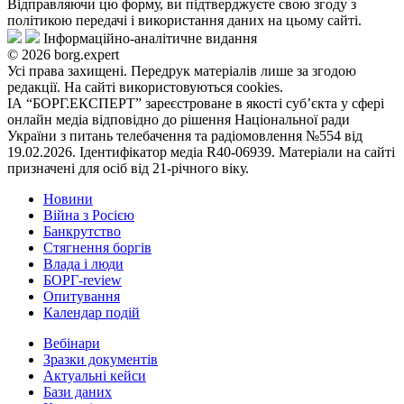
Відправляючи цю форму, ви підтверджуєте свою згоду з
політикою передачі і використання даних на цьому сайті.
Інформаційно-аналітичне видання
© 2026 borg.expert
Усі права захищені. Передрук матеріалів лише за згодою
редакції. На сайті використовуються cookies.
ІА “БОРГ.ЕКСПЕРТ” зареєстроване в якості суб’єкта у сфері
онлайн медіа відповідно до рішення Національної ради
України з питань телебачення та радіомовлення №554 від
19.02.2026. Ідентифікатор медіа R40-06939. Матеріали на сайті
призначені для осіб від 21-річного віку.
Новини
Війна з Росією
Банкрутство
Стягнення боргiв
Влада i люди
БОРГ-review
Опитування
Календар подій
Вебінари
Зразки документів
Актуальні кейси
Бази даних