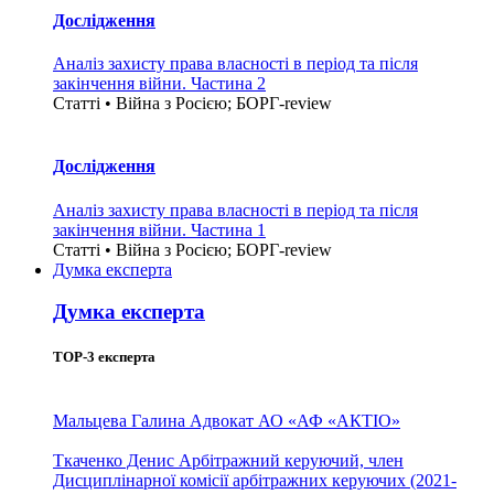
Дослідження
Аналіз захисту права власності в період та після
закінчення війни. Частина 2
Статті • Війна з Росією; БОРГ-review
Дослідження
Аналіз захисту права власності в період та після
закінчення війни. Частина 1
Статті • Війна з Росією; БОРГ-review
Думка експерта
Думка експерта
TOP-3 експерта
Мальцева Галина
Адвокат АО «АФ «АКТІО»
Ткаченко Денис
Арбітражний керуючий, член
Дисциплінарної комісії арбітражних керуючих (2021-