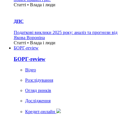
Статті • Влада i люди
ДПС
Податкові виклики 2025 року: аналіз та прогнози від
Якова Вороніна
Статті • Влада i люди
БОРГ-review
БОРГ-review
Вiдео
Розслідування
Огляд ринків
Дослідження
Кредит-онлайн