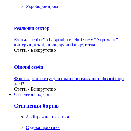
Укроборонпром
Реальний сектор
Курка-“фенікс” з Гаврилівки. Як і чому “Агромарс”
випурхнув з-під процедури банкрутства
Статті • Банкрутство
Фізичні особи
Фальстарт інституту неплатоспроможності фізосіб: що
далі?
Статті • Банкрутство
Стягнення боргiв
Стягнення боргiв
Арбітражна практика
Судова практика