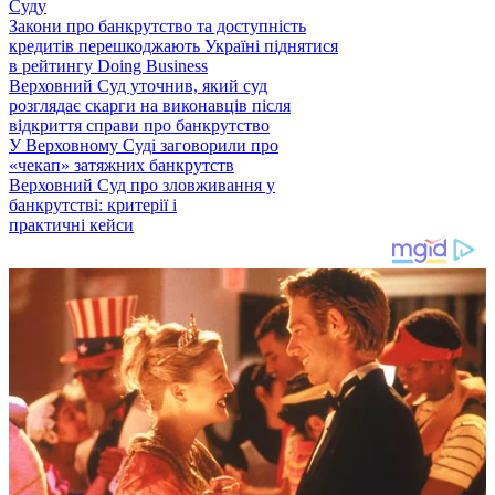
Суду
Закони про банкрутство та доступність
кредитів перешкоджають Україні піднятися
в рейтингу Doing Business
Верховний Суд уточнив, який суд
розглядає скарги на виконавців після
відкриття справи про банкрутство
У Верховному Суді заговорили про
«чекап» затяжних банкрутств
Верховний Суд про зловживання у
банкрутстві: критерії і
практичні кейси