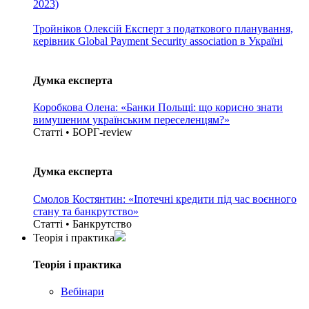
2023)
Тройніков Олексій
Експерт з податкового планування,
керівник Global Payment Security association в Україні
Думка експерта
Коробкова Олена: «Банки Польщі: що корисно знати
вимушеним українським переселенцям?»
Статті • БОРГ-review
Думка експерта
Смолов Костянтин: «Іпотечні кредити під час воєнного
стану та банкрутство»
Статті • Банкрутство
Теорія i практика
Теорія i практика
Вебінари