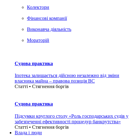
Колектори
Фінансові компанії
Виконавча діяльність
Мораторій
Судова практика
Іпотека залишається дійсною незалежно від зміни
власника майна – правова позиція ВС
Статті • Стягнення боргiв
Судова практика
Підсумки круглого столу «Роль господарських судів у
забезпеченні ефективності процедур банкрутства»
Статті • Стягнення боргiв
Влада i люди