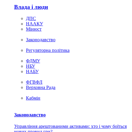
Влада i люди
ДПС
НААКУ
Мінюст
Законодавство
Регуляторна політика
ФДМУ
НБУ
НАБУ
ФГВФЛ
Верховна Рада
Кабмін
Законодавство
Управління арештованими активами: хто і чому боїться
нових правил гри?