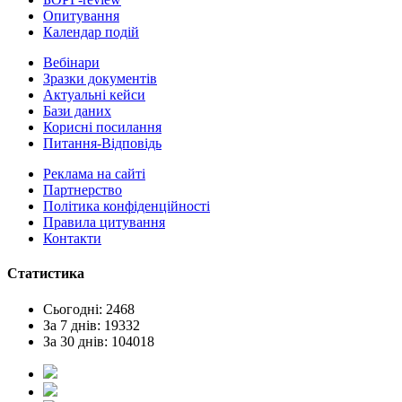
Опитування
Календар подій
Вебінари
Зразки документів
Актуальні кейси
Бази даних
Корисні посилання
Питання-Відповідь
Реклама на сайтi
Партнерство
Політика конфіденційності
Правила цитування
Контакти
Статистика
Сьогодні: 2468
За 7 днів: 19332
За 30 днів: 104018