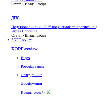
Статті • Влада i люди
ДПС
Податкові виклики 2025 року: аналіз та прогнози від
Якова Вороніна
Статті • Влада i люди
БОРГ-review
БОРГ-review
Вiдео
Розслідування
Огляд ринків
Дослідження
Кредит-онлайн