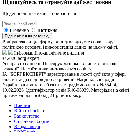
Підписуйтесь та отримуйте дайжест новин
Щоденно чи щотижня – обираєте ви!
Щоденно
Щотижня
Підписатися на розсилку
Відправляючи цю форму, ви підтверджуєте свою згоду з
політикою передачі і використання даних на цьому сайті.
Інформаційно-аналітичне видання
© 2026 borg.expert
Усі права захищені. Передрук матеріалів лише за згодою
редакції. На сайті використовуються cookies.
ІА “БОРГ.ЕКСПЕРТ” зареєстроване в якості суб’єкта у сфері
онлайн медіа відповідно до рішення Національної ради
України з питань телебачення та радіомовлення №554 від
19.02.2026. Ідентифікатор медіа R40-06939. Матеріали на сайті
призначені для осіб від 21-річного віку.
Новини
Війна з Росією
Банкрутство
Стягнення боргiв
Влада i люди
БОРГ-review