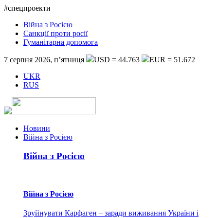
#спецпроекти
Війна з Росією
Санкції проти росії
Гуманітарна допомога
7 серпня 2026, п’ятниця
USD = 44.763
EUR = 51.672
UKR
RUS
Новини
Війна з Росією
Війна з Росією
Війна з Росією
Зруйнувати Карфаген – заради виживання України і