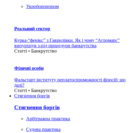
Укроборонпром
Реальний сектор
Курка-“фенікс” з Гаврилівки. Як і чому “Агромарс”
випурхнув з-під процедури банкрутства
Статті • Банкрутство
Фізичні особи
Фальстарт інституту неплатоспроможності фізосіб: що
далі?
Статті • Банкрутство
Стягнення боргiв
Стягнення боргiв
Арбітражна практика
Судова практика