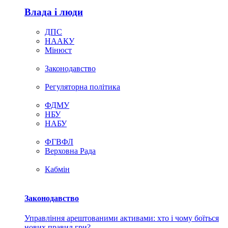
Влада i люди
ДПС
НААКУ
Мінюст
Законодавство
Регуляторна політика
ФДМУ
НБУ
НАБУ
ФГВФЛ
Верховна Рада
Кабмін
Законодавство
Управління арештованими активами: хто і чому боїться
нових правил гри?