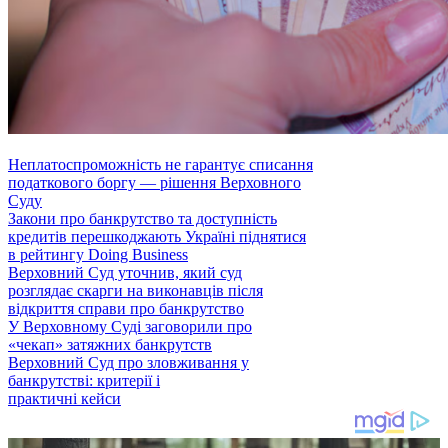
Неплатоспроможність не гарантує списання
податкового боргу — рішення Верховного
Суду
Закони про банкрутство та доступність
кредитів перешкоджають Україні піднятися
в рейтингу Doing Business
Верховний Суд уточнив, який суд
розглядає скарги на виконавців після
відкриття справи про банкрутство
У Верховному Суді заговорили про
«чекап» затяжних банкрутств
Верховний Суд про зловживання у
банкрутстві: критерії і
практичні кейси