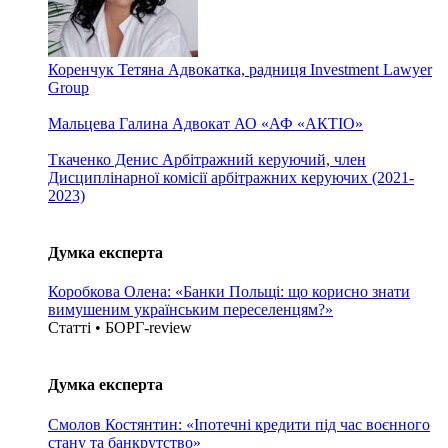
Коренчук Тетяна
Адвокатка, радниця Investment Lawyer
Group
Мальцева Галина
Адвокат АО «АФ «АКТІО»
Ткаченко Денис
Арбітражний керуючий, член
Дисциплінарної комісії арбітражних керуючих (2021-
2023)
Думка експерта
Коробкова Олена: «Банки Польщі: що корисно знати
вимушеним українським переселенцям?»
Статті • БОРГ-review
Думка експерта
Смолов Костянтин: «Іпотечні кредити під час воєнного
стану та банкрутство»