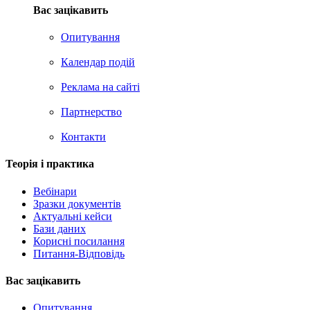
Вас зацікавить
Опитування
Календар подій
Реклама на сайтi
Партнерство
Контакти
Теорія i практика
Вебінари
Зразки документів
Актуальні кейси
Бази даних
Корисні посилання
Питання-Відповідь
Вас зацiкавить
Опитування