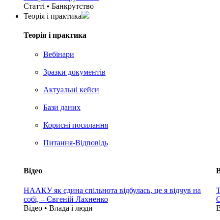
Статті • Банкрутство
Теорія i практика
Теорія i практика
Вебінари
Зразки документів
Актуальні кейси
Бази даних
Корисні посилання
Питання-Відповідь
Відео
В
НААКУ як єдина спільнота відбулась, це я відчув на
Т
собі, – Євгеній Лахненко
С
Відео • Влада i люди
В