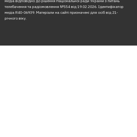
медіа відповідно до рішення Національної ради України з питань
телебачення та радіомовлення №554 від 19.02.2026. Ідентифікатор
медіа R40-06939. Матеріали на сайті призначені для осіб від 21-
річного віку.