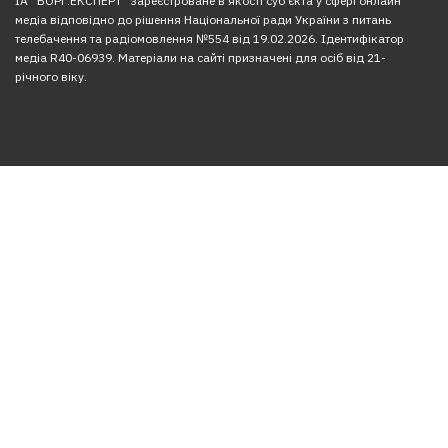
ІА “БОРГ.ЕКСПЕРТ” зареєстроване в якості суб’єкта у сфері онлайн
медіа відповідно до рішення Національної ради України з питань
телебачення та радіомовлення №554 від 19.02.2026. Ідентифікатор
медіа R40-06939. Матеріали на сайті призначені для осіб від 21-
річного віку.