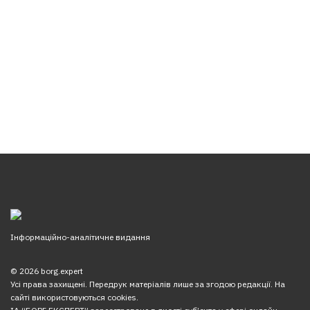
Інформаційно-аналітичне видання
© 2026 borg.expert
Усі права захищені. Передрук матеріалів лише за згодою редакції. На
сайті використовуються cookies.