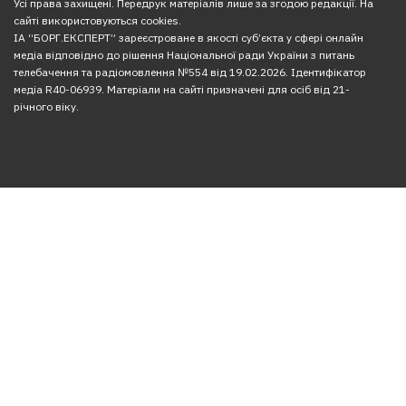
Усі права захищені. Передрук матеріалів лише за згодою редакції. На
сайті використовуються cookies.
ІА “БОРГ.ЕКСПЕРТ” зареєстроване в якості суб’єкта у сфері онлайн
медіа відповідно до рішення Національної ради України з питань
телебачення та радіомовлення №554 від 19.02.2026. Ідентифікатор
медіа R40-06939. Матеріали на сайті призначені для осіб від 21-
річного віку.