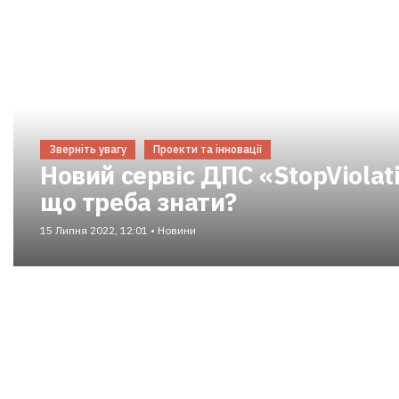
Зверніть увагу
Проекти та інновації
Новий сервіс ДПС «StopViolat
що треба знати?
15 Липня 2022, 12:01 • Новини