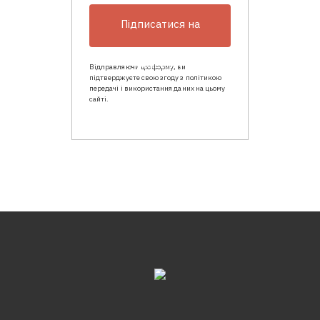
Підписатися на
розсилку
Відправляючи цю форму, ви
підтверджуєте свою згоду з політикою
передачі і використання даних на цьому
сайті.