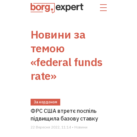
Новини за
темою
«federal funds
rate»
За кордоном
ФРС США втретє поспіль
підвищила базову ставку
22 Вересня 2022, 11:14 • Новини