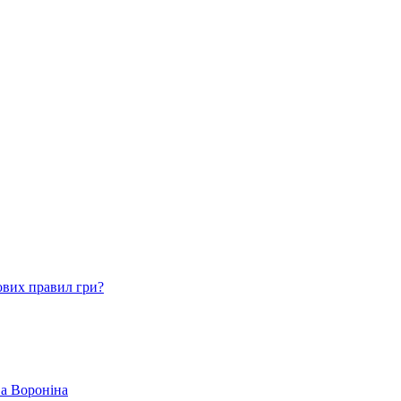
ових правил гри?
ва Вороніна