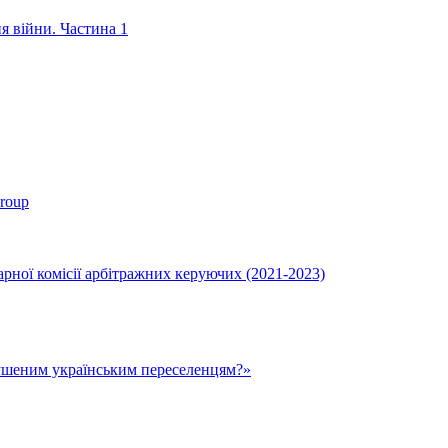
ня війни. Частина 1
roup
ної комісії арбітражних керуючих (2021-2023)
ушеним українським переселенцям?»