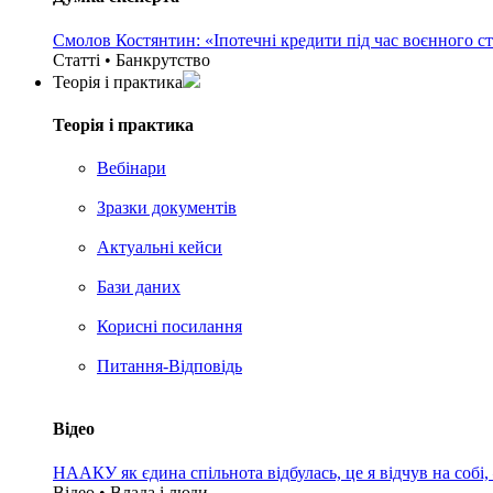
Смолов Костянтин: «Іпотечні кредити під час воєнного с
Статті • Банкрутство
Теорія i практика
Теорія i практика
Вебінари
Зразки документів
Актуальні кейси
Бази даних
Корисні посилання
Питання-Відповідь
Відео
НААКУ як єдина спільнота відбулась, це я відчув на собі
Відео • Влада i люди