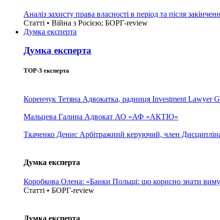
Аналіз захисту права власності в період та після закінчен
Статті • Війна з Росією; БОРГ-review
Думка експерта
Думка експерта
TOP-3 експерта
Коренчук Тетяна
Адвокатка, радниця Investment Lawyer G
Мальцева Галина
Адвокат АО «АФ «АКТІО»
Ткаченко Денис
Арбітражний керуючий, член Дисциплінар
Думка експерта
Коробкова Олена: «Банки Польщі: що корисно знати вим
Статті • БОРГ-review
Думка експерта