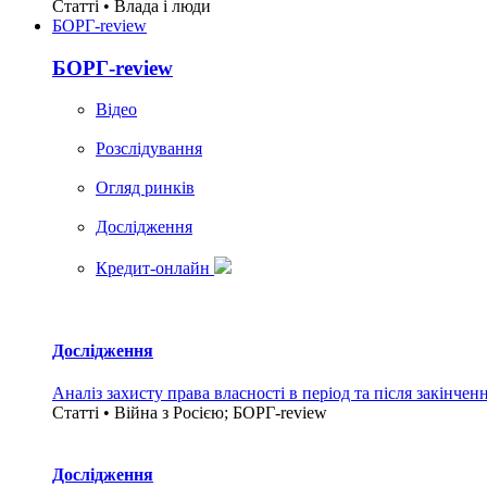
Статті • Влада i люди
БОРГ-review
БОРГ-review
Вiдео
Розслідування
Огляд ринків
Дослідження
Кредит-онлайн
Дослідження
Аналіз захисту права власності в період та після закінчен
Статті • Війна з Росією; БОРГ-review
Дослідження