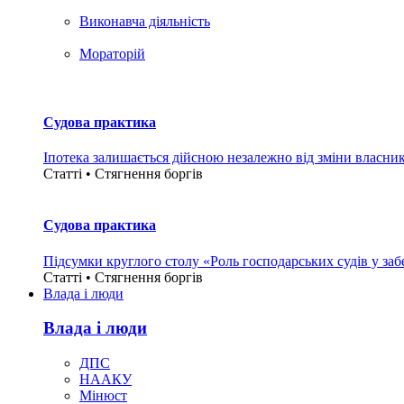
Виконавча діяльність
Мораторій
Судова практика
Іпотека залишається дійсною незалежно від зміни власни
Статті • Стягнення боргiв
Судова практика
Підсумки круглого столу «Роль господарських судів у за
Статті • Стягнення боргiв
Влада i люди
Влада i люди
ДПС
НААКУ
Мінюст