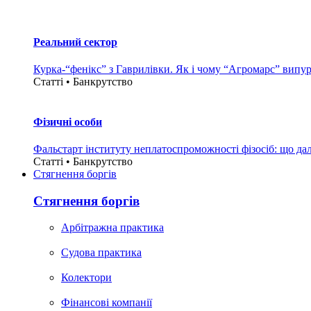
Реальний сектор
Курка-“фенікс” з Гаврилівки. Як і чому “Агромарс” випу
Статті • Банкрутство
Фізичні особи
Фальстарт інституту неплатоспроможності фізосіб: що дал
Статті • Банкрутство
Стягнення боргiв
Стягнення боргiв
Арбітражна практика
Судова практика
Колектори
Фінансові компанії