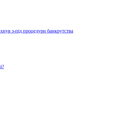
рхнув з-під процедури банкрутства
і?