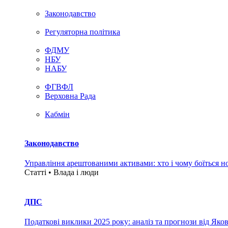
Законодавство
Регуляторна політика
ФДМУ
НБУ
НАБУ
ФГВФЛ
Верховна Рада
Кабмін
Законодавство
Управління арештованими активами: хто і чому боїться н
Статті • Влада i люди
ДПС
Податкові виклики 2025 року: аналіз та прогнози від Яко