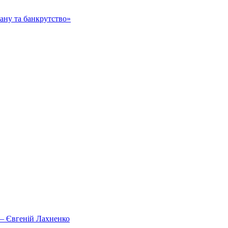
тану та банкрутство»
, – Євгеній Лахненко