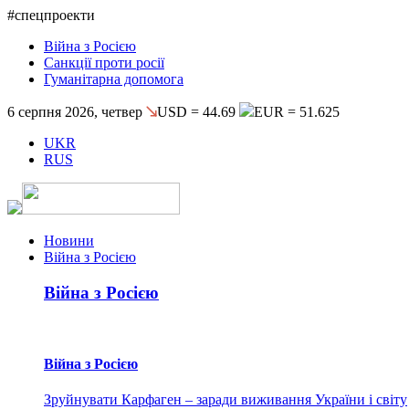
#спецпроекти
Війна з Росією
Санкції проти росії
Гуманітарна допомога
6 серпня 2026, четвер
USD = 44.69
EUR = 51.625
UKR
RUS
Новини
Війна з Росією
Війна з Росією
Війна з Росією
Зруйнувати Карфаген – заради виживання України і світу