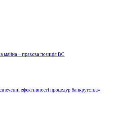
ка майна – правова позиція ВС
безпеченні ефективності процедур банкрутства»