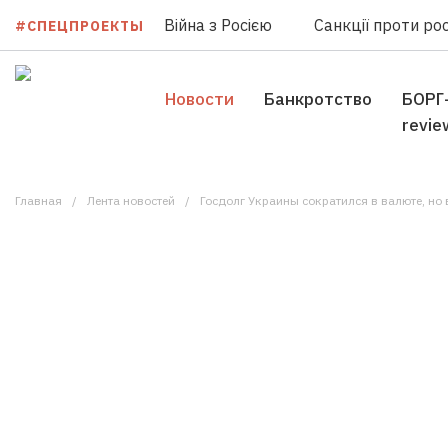
Війна з Росією
Санкції проти рос
#СПЕЦПРОЕКТЫ
Новости
Банкротство
БОРГ
revie
Главная
Лента новостей
Госдолг Украины сократился в валюте, но