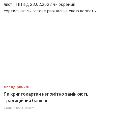
лист ТПП від 28.02.2022 чи окремий
сертифікат як готове рішення на свою користь
Огляд ринків
Як криптокартки непомітно замінюють
традиційний банкінг
Статьи • БОРГ-review