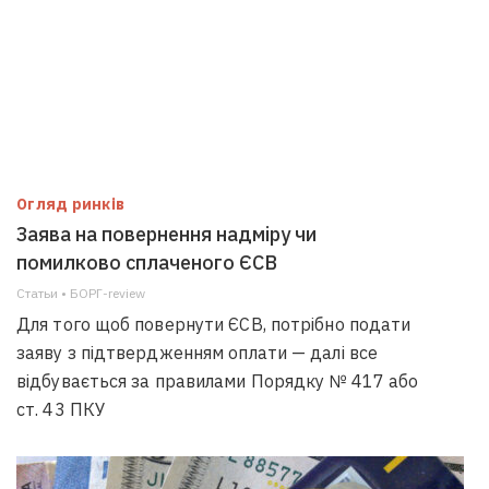
Огляд ринків
Заява на повернення надміру чи
помилково сплаченого ЄСВ
Статьи • БОРГ-review
Для того щоб повернути ЄСВ, потрібно подати
заяву з підтвердженням оплати — далі все
відбувається за правилами Порядку № 417 або
ст. 43 ПКУ