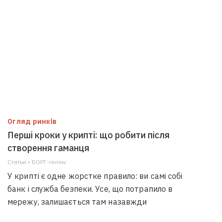
Огляд ринків
Перші кроки у крипті: що робити після
створення гаманця
Статьи • БОРГ-review
У крипті є одне жорстке правило: ви самі собі
банк і служба безпеки. Усе, що потрапило в
мережу, залишається там назавжди