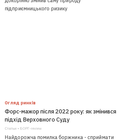
докорінно змінив саму природу
підприємницького ризику
Огляд ринків
Форс-мажор після 2022 року: як змінився
підхід Верховного Суду
Статьи • БОРГ-review
Найдорожча помилка боржника - сприймати