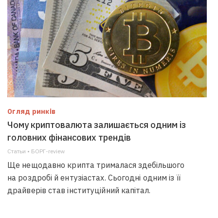
Огляд ринків
Чому криптовалюта залишається одним із
головних фінансових трендів
Статьи • БОРГ-review
Ще нещодавно крипта трималася здебільшого
на роздробі й ентузіастах. Сьогодні одним із її
драйверів став інституційний капітал.