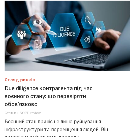
Огляд ринків
Due diligence контрагента під час
воєнного стану: що перевіряти
обов’язково
Статьи • БОРГ-review
Воєнний стан приніс не лише руйнування
інфраструктури та переміщення людей. Він