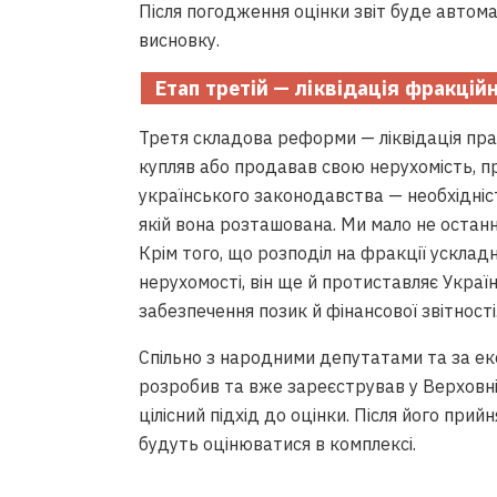
Після погодження оцінки звіт буде автома
висновку.
Етап третій — ліквідація фракційн
Третя складова реформи — ліквідація прак
купляв або продавав свою нерухомість, п
українського законодавства — необхідніс
якій вона розташована. Ми мало не остання
Крім того, що розподіл на фракції ускла
нерухомості, він ще й протиставляє Україну
забезпечення позик й фінансової звітності
Спільно з народними депутатами та за е
розробив та вже зареєстрував у Верховн
цілісний підхід до оцінки. Після його прий
будуть оцінюватися в комплексі.