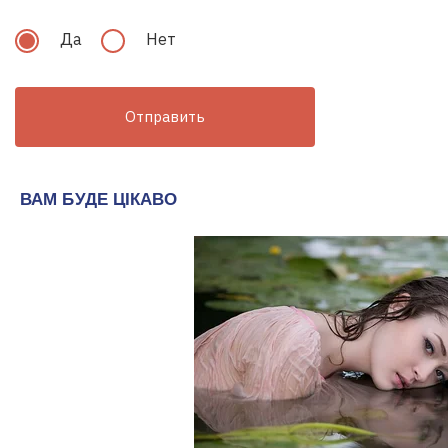
Видео • НААКУ
Да
Нет
Отправить
Борг-review. Розмова з Андрієм
Видео • НААКУ