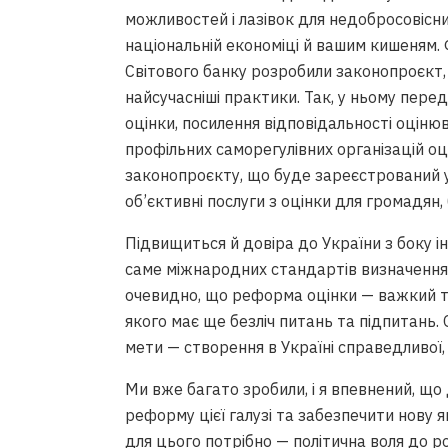
можливостей і лазівок для недобросовісни
національній економіці й вашим кишеням. Ф
Світового банку розробили законопроєкт,
найсучасніші практики. Так, у ньому пе
оцінки, посилення відповідальності оцінюв
профільних саморегулівних організацій оці
законопроєкту, що буде зареєстрований 
об’єктивні послуги з оцінки для громадян, 
Підвищиться й довіра до України з боку ін
саме міжнародних стандартів визначення 
Исковая давность для взыскани
очевидно, що реформа оцінки — важкий та
предмет ипотеки может быть о
якого має ще безліч питань та підпитань.
для удовлетворения иска, – эк
Видео • Судебная практика
мети — створення в Україні справедливої,
Ми вже багато зробили, і я впевнений, що
реформу цієї галузі та забезпечити нову 
для цього потрібно — політична воля до роз