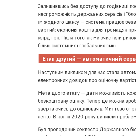
Залишившись без доступу до годівниці по
неспроможність державних сервісів і “бло
їм жодного шансу — система працює безві
вартий: економія коштів для громадян при
млрд грн. Після того, як ми очистили рин
більш системних і глобальних змін.
Етап другий — автоматичний серв
Наступним викликом для нас стала автом
електронних довідок про оціночну вартіст
Мета цього етапу — дати можливість ко
безкоштовну оцінку. Тепер це можна зроб
звертаючись до оцінювачів. Миттєво отр
легко. В квітні 2020 року виникли пробле
Був проведений секвестр Державного бюд