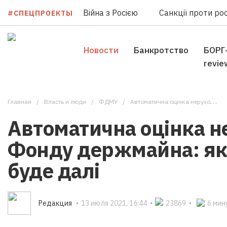
Війна з Росією
Санкції проти рос
#СПЕЦПРОЕКТЫ
Новости
Банкротство
БОРГ
revie
Главная
Власть и люди
ФДМУ
Автоматична оцінка нерухомості від Фонду держмайна: як це працює і що буде далі
Автоматична оцінка не
Фонду держмайна: як 
буде далі
Редакция
•
13 июля 2021, 16:44
•
23869
•
6 мин