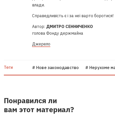
влади.
Справедливість є і за неї варто боротися!
Автор:
ДМИТРО СЕННИЧЕНКО
НААКУ як єдина спільнота відбул
голова Фонду держмайна
відчув на собі, – Євгеній Лахнен
Джерело
Видео • НААКУ
Теги
# Нове законодавство
# Нерухоме м
Понравился ли
Треба повністю відійти від радя
вам этот материал?
системи побудови СРО, – Сергій