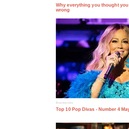
НААКУ як єдина спільнота відбул
відчув на собі, – Євгеній Лахнен
Видео • НААКУ