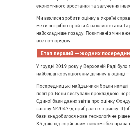
економічного зростання та залучення інвес
Ми взялися зробити оцінку в Україні спра
мети потрібно пройти 4 важливі етапи. Га
найскладніше позаду. Позитивні зміни вж
все по-порядку.
Етап перший — жодних посередни
У грудні 2019 року у Верховній Раді було
найбільш корупціогенну ділянку в оцінці
Посередницькі майданчики брали немалі 
повітря. Вони виступали прокладкою, чер
Єдиної бази даних звітів про оцінку Фонд
закону №2047-д прибрало їх з ринку. Щоб
бази знадобилося нове технологічне ріше
35 днів під серйозним тиском і без права 