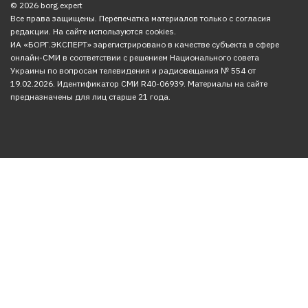
© 2026 borg.expert
Все права защищены. Перепечатка материалов только с согласия
редакции. На сайте используются cookies.
ИА «БОРГ.ЭКСПЕРТ» зарегистрировано в качестве субъекта в сфере
онлайн-СМИ в соответствии с решением Национального совета
Украины по вопросам телевидения и радиовещания № 554 от
19.02.2026. Идентификатор СМИ R40-06939. Материалы на сайте
предназначены для лиц старше 21 года.