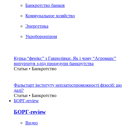
Банкротство банков
Коммунальное хозяйство
Энергетика
Укроборонпром
Курка-“фенікс” з Гаврилівки. Як і чому “Агромарс”
випурхнув з-під процедури банкрутства
Статьи • Банкротство
Фальстарт інституту неплатоспроможності фізосіб: що
далі?
Статьи • Банкротство
БОРГ-review
БОРГ-review
Видео