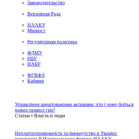
Законодательство
Верховная Рада
НААКУ
Минюст
Регуляторная политика
ФДМУ
НБУ
НАБУ
ФГВФЛ
Кабмин
Управління арештованими активами: хто і чому боїться
нових правил гри?
Статьи • Власть и люди
Неплатоспроможність та банкрутство в Україні:
результати ІІ Національного форуму НААКУ