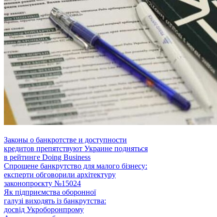
Законы о банкротстве и доступности
кредитов препятствуют Украине подняться
в рейтинге Doing Business
Спрощене банкрутство для малого бізнесу:
експерти обговорили архітектуру
законопроєкту №15024
Як підприємства оборонної
галузі виходять із банкрутства:
досвід Укроборонпрому