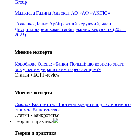
Group
Мальцева Галина
Адвокат АО «АФ «АКТІО»
Ткаченко Денис
Арбітражний керуючий, член
Дисциплінарної комісії арбітражних керуючих (2021-
2023)
Мнение эксперта
Коробкова Олена: «Банки Польщі: що корисно знати
вимушеним українським переселенцям?»
Статьи • БОРГ-review
Мнение эксперта
Смолов Костянтин: «Іпотечні кредити під час воєнного
стану та банкрутство»
Статьи • Банкротство
Теория и практика
Теория и практика