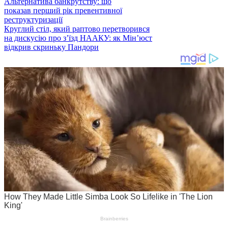
Альтернатива банкрутству: що
показав перший рік превентивної
реструктуризації
Круглий стіл, який раптово перетворився
на дискусію про з’їзд НААКУ: як Мін’юст
відкрив скриньку Пандори