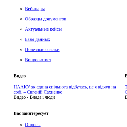
Вебинары
Образцы документов
Актуальные кейсы
Базы данных
Полезные ссылки
Вопрос-ответ
Видео
НААКУ як єдина спільнота відбулась, це я відчув на
Т
собі, – Євгеній Лахненко
С
Видео • Влада i люди
В
Вас заинтересует
Опросы