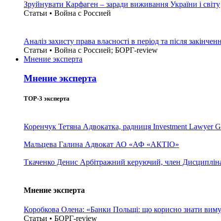
Зруйнувати Карфаген – заради виживання України і світу
Статьи • Война с Россией
Аналіз захисту права власності в період та після закінчен
Статьи • Война с Россией; БОРГ-review
Мнение эксперта
Мнение эксперта
TOP-3 эксперта
Коренчук Тетяна
Адвокатка, радниця Investment Lawyer G
Мальцева Галина
Адвокат АО «АФ «АКТІО»
Ткаченко Денис
Арбітражний керуючий, член Дисциплінар
Мнение эксперта
Коробкова Олена: «Банки Польщі: що корисно знати вим
Статьи • БОРГ-review