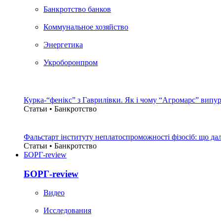
Банкротство банков
Коммунальное хозяйство
Энергетика
Укроборонпром
Курка-“фенікс” з Гаврилівки. Як і чому “Агромарс” випу
Статьи • Банкротство
Фальстарт інституту неплатоспроможності фізосіб: що дал
Статьи • Банкротство
БОРГ-review
БОРГ-review
Видео
Исследования