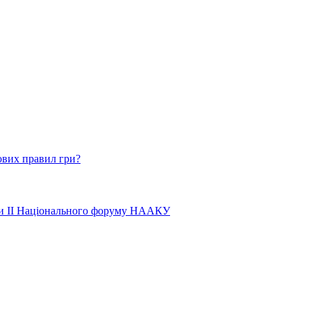
ових правил гри?
ати ІІ Національного форуму НААКУ