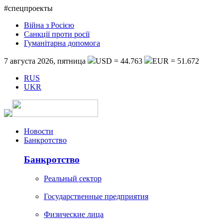
#спецпроекты
Війна з Росією
Санкції проти росії
Гуманітарна допомога
7 августа 2026, пятница
USD = 44.763
EUR = 51.672
RUS
UKR
Новости
Банкротство
Банкротство
Реальный сектор
Государственные предприятия
Физические лица