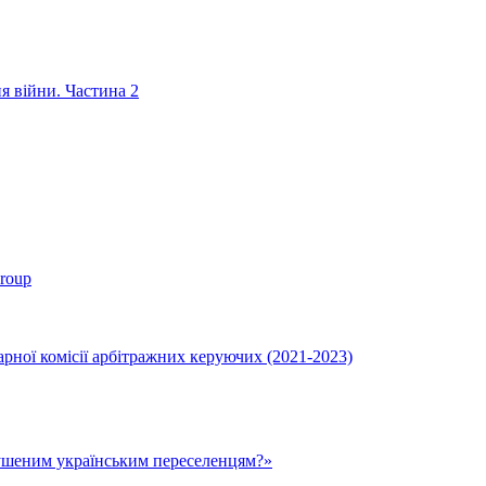
ня війни. Частина 2
roup
ної комісії арбітражних керуючих (2021-2023)
ушеним українським переселенцям?»