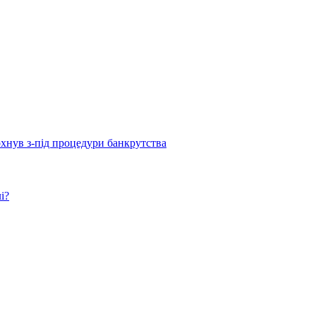
рхнув з-під процедури банкрутства
і?