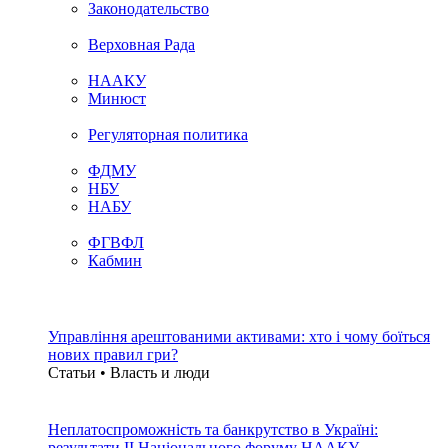
Законодательство
Верховная Рада
НААКУ
Минюст
Регуляторная политика
ФДМУ
НБУ
НАБУ
ФГВФЛ
Кабмин
Управління арештованими активами: хто і чому боїться
нових правил гри?
Статьи • Власть и люди
Неплатоспроможність та банкрутство в Україні:
результати ІІ Національного форуму НААКУ