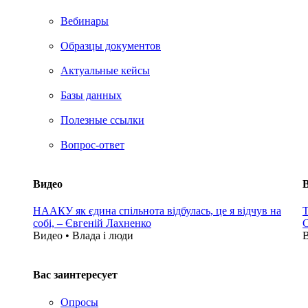
Вебинары
Образцы документов
Актуальные кейсы
Базы данных
Полезные ссылки
Вопрос-ответ
Видео
НААКУ як єдина спільнота відбулась, це я відчув на
Т
собі, – Євгеній Лахненко
С
Видео • Влада i люди
В
Вас заинтересует
Опросы