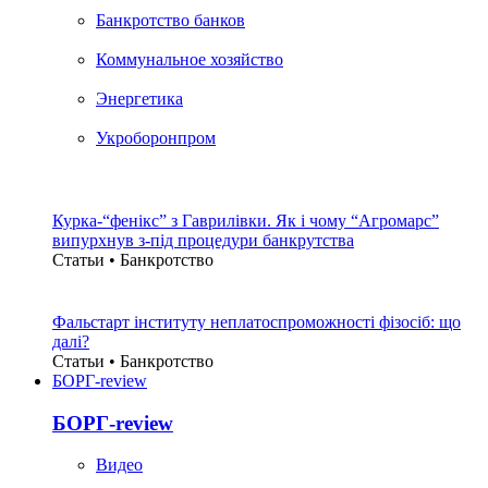
Банкротство банков
Коммунальное хозяйство
Энергетика
Укроборонпром
Курка-“фенікс” з Гаврилівки. Як і чому “Агромарс”
випурхнув з-під процедури банкрутства
Статьи • Банкротство
Фальстарт інституту неплатоспроможності фізосіб: що
далі?
Статьи • Банкротство
БОРГ-review
БОРГ-review
Видео