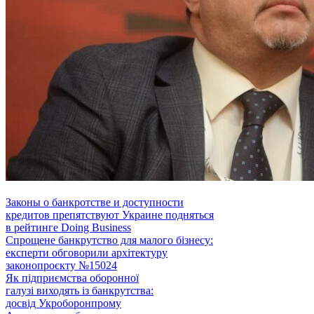
Законы о банкротстве и доступности
кредитов препятствуют Украине подняться
в рейтинге Doing Business
Спрощене банкрутство для малого бізнесу:
експерти обговорили архітектуру
законопроєкту №15024
Як підприємства оборонної
галузі виходять із банкрутства:
досвід Укроборонпрому