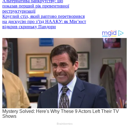
Альтернатива банкрутству: що
показав перший рік превентивної
реструктуризації
Круглий стіл, який раптово перетворився
на дискусію про з’їзд НААКУ: як Мін’юст
відкрив скриньку Пандори