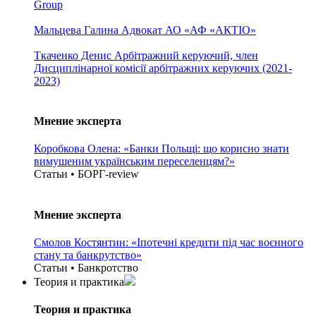
Group
Мальцева Галина
Адвокат АО «АФ «АКТІО»
Ткаченко Денис
Арбітражний керуючий, член
Дисциплінарної комісії арбітражних керуючих (2021-
2023)
Мнение эксперта
Коробкова Олена: «Банки Польщі: що корисно знати
вимушеним українським переселенцям?»
Статьи • БОРГ-review
Мнение эксперта
Смолов Костянтин: «Іпотечні кредити під час воєнного
стану та банкрутство»
Статьи • Банкротство
Теория и практика
Теория и практика