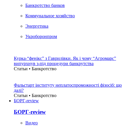
Банкротство банков
Коммунальное хозяйство
Энергетика
Укроборонпром
Курка-“фенікс” з Гаврилівки. Як і чому “Агромарс”
випурхнув з-під процедури банкрутства
Статьи • Банкротство
Фальстарт інституту неплатоспроможності фізосіб: що
далі?
Статьи • Банкротство
БОРГ-review
БОРГ-review
Видео