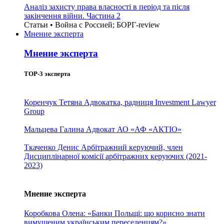
Аналіз захисту права власності в період та після
закінчення війни. Частина 2
Статьи • Война с Россией; БОРГ-review
Мнение эксперта
Мнение эксперта
TOP-3 эксперта
Коренчук Тетяна
Адвокатка, радниця Investment Lawyer
Group
Мальцева Галина
Адвокат АО «АФ «АКТІО»
Ткаченко Денис
Арбітражний керуючий, член
Дисциплінарної комісії арбітражних керуючих (2021-
2023)
Мнение эксперта
Коробкова Олена: «Банки Польщі: що корисно знати
вимушеним українським переселенцям?»