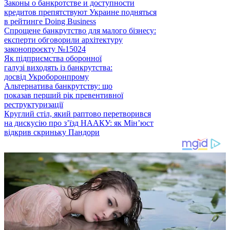
Законы о банкротстве и доступности
кредитов препятствуют Украине подняться
в рейтинге Doing Business
Спрощене банкрутство для малого бізнесу:
експерти обговорили архітектуру
законопроєкту №15024
Як підприємства оборонної
галузі виходять із банкрутства:
досвід Укроборонпрому
Альтернатива банкрутству: що
показав перший рік превентивної
реструктуризації
Круглий стіл, який раптово перетворився
на дискусію про з’їзд НААКУ: як Мін’юст
відкрив скриньку Пандори