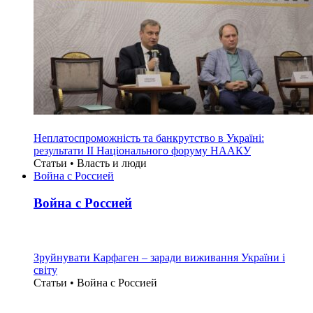
Неплатоспроможність та банкрутство в Україні:
результати ІІ Національного форуму НААКУ
Статьи • Власть и люди
Война с Россией
Война с Россией
Зруйнувати Карфаген – заради виживання України і
світу
Статьи • Война с Россией