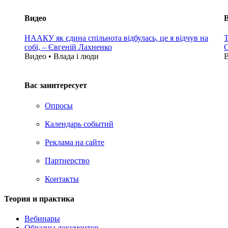
Видео
НААКУ як єдина спільнота відбулась, це я відчув на
Т
собі, – Євгеній Лахненко
С
Видео • Влада i люди
В
Вас заинтересует
Опросы
Календарь событий
Реклама на сайте
Партнерство
Контакты
Теория и практика
Вебинары
Образцы документов