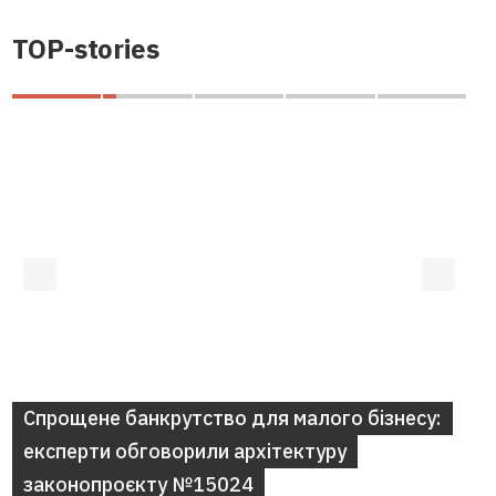
TOP-stories
Спрощене банкрутство для малого бізнесу:
експерти обговорили архітектуру
законопроєкту №15024