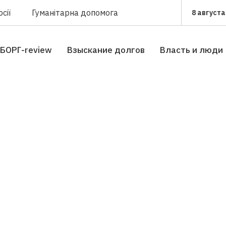
сії
Гуманітарна допомога
8 августа
БОРГ-review
Взыскание долгов
Власть и люди