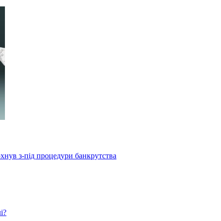
рхнув з-під процедури банкрутства
і?