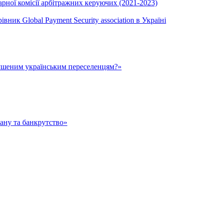
ної комісії арбітражних керуючих (2021-2023)
вник Global Payment Security association в Україні
ушеним українським переселенцям?»
тану та банкрутство»