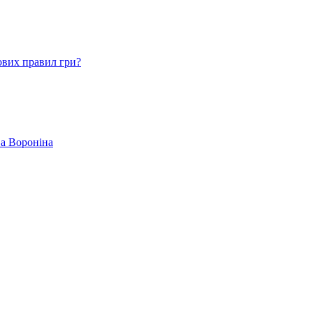
ових правил гри?
ва Вороніна