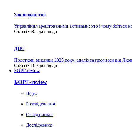
Законодавство
Управління арештованими активами: хто і чому боїться н
Статті • Влада i люди
ДПС
Податкові виклики 2025 року: аналіз та прогнози від Яко
Статті • Влада i люди
БОРГ-review
БОРГ-review
Вiдео
Розслідування
Огляд ринків
Дослідження