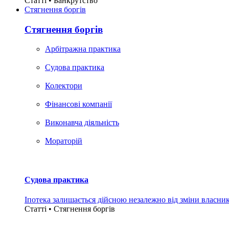
Статті • Банкрутство
Стягнення боргiв
Стягнення боргiв
Арбітражна практика
Судова практика
Колектори
Фінансові компанії
Виконавча діяльність
Мораторій
Судова практика
Іпотека залишається дійсною незалежно від зміни власни
Статті • Стягнення боргiв