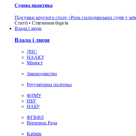
Судова практика
Підсумки круглого столу «Роль господарських судів у за
Статті • Стягнення боргiв
Влада i люди
Влада i люди
ДПС
НААКУ
Мінюст
Законодавство
Регуляторна політика
ФДМУ
НБУ
НАБУ
ФГВФЛ
Верховна Рада
Кабмін