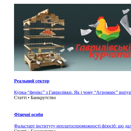
Реальний сектор
Курка-“фенікс” з Гаврилівки. Як і чому “Агромарс” випу
Статті • Банкрутство
Фізичні особи
Фальстарт інституту неплатоспроможності фізосіб: що дал