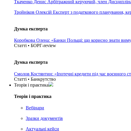
Ткаченко Денис
Арбітражний керуючий, член Дисциплінар
Тройніков Олексій
Експерт з податкового планування, кері
Думка експерта
Коробкова Олена: «Банки Польщі: що корисно знати вим
Статті • БОРГ-review
Думка експерта
Смолов Костянтин: «Іпотечні кредити під час воєнного с
Статті • Банкрутство
Теорія i практика
Теорія i практика
Вебінари
Зразки документів
Актуальні кейси