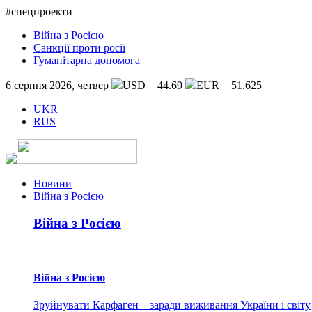
#спецпроекти
Війна з Росією
Санкції проти росії
Гуманітарна допомога
6 серпня 2026, четвер
USD = 44.69
EUR = 51.625
UKR
RUS
Новини
Війна з Росією
Війна з Росією
Війна з Росією
Зруйнувати Карфаген – заради виживання України і світу