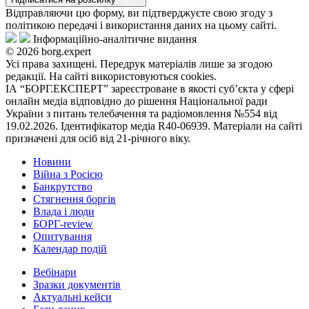
Відправляючи цю форму, ви підтверджуєте свою згоду з
політикою передачі і використання даних на цьому сайті.
Інформаційно-аналітичне видання
© 2026 borg.expert
Усі права захищені. Передрук матеріалів лише за згодою
редакції. На сайті використовуються cookies.
ІА “БОРГ.ЕКСПЕРТ” зареєстроване в якості суб’єкта у сфері
онлайн медіа відповідно до рішення Національної ради
України з питань телебачення та радіомовлення №554 від
19.02.2026. Ідентифікатор медіа R40-06939. Матеріали на сайті
призначені для осіб від 21-річного віку.
Новини
Війна з Росією
Банкрутство
Стягнення боргiв
Влада i люди
БОРГ-review
Опитування
Календар подій
Вебінари
Зразки документів
Актуальні кейси