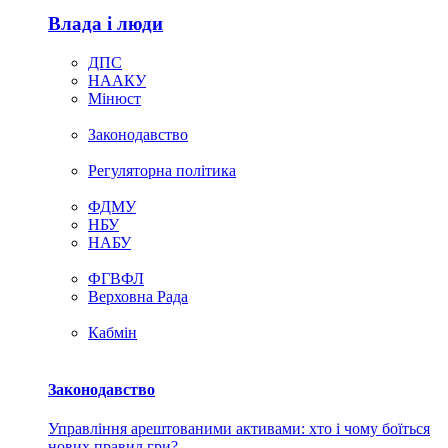
Влада i люди
ДПС
НААКУ
Мінюст
Законодавство
Регуляторна політика
ФДМУ
НБУ
НАБУ
ФГВФЛ
Верховна Рада
Кабмін
Законодавство
Управління арештованими активами: хто і чому боїться
нових правил гри?