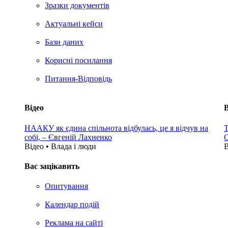
Зразки документів
Актуальні кейси
Бази даних
Корисні посилання
Питання-Відповідь
Відео
В
НААКУ як єдина спільнота відбулась, це я відчув на
Т
собі, – Євгеній Лахненко
С
Відео • Влада i люди
В
Вас зацікавить
Опитування
Календар подій
Реклама на сайтi