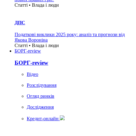
Статті • Влада i люди
ДПС
Податкові виклики 2025 року: аналіз та прогнози від
Якова Вороніна
Статті • Влада i люди
БОРГ-review
БОРГ-review
Вiдео
Розслідування
Огляд ринків
Дослідження
Кредит-онлайн