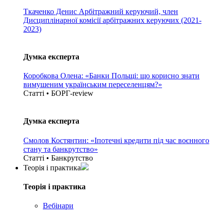
Ткаченко Денис
Арбітражний керуючий, член
Дисциплінарної комісії арбітражних керуючих (2021-
2023)
Думка експерта
Коробкова Олена: «Банки Польщі: що корисно знати
вимушеним українським переселенцям?»
Статті • БОРГ-review
Думка експерта
Смолов Костянтин: «Іпотечні кредити під час воєнного
стану та банкрутство»
Статті • Банкрутство
Теорія i практика
Теорія i практика
Вебінари