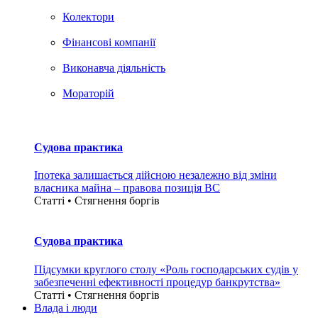
Колектори
Фінансові компанії
Виконавча діяльність
Мораторій
Судова практика
Іпотека залишається дійсною незалежно від зміни
власника майна – правова позиція ВС
Статті • Стягнення боргiв
Судова практика
Підсумки круглого столу «Роль господарських судів у
забезпеченні ефективності процедур банкрутства»
Статті • Стягнення боргiв
Влада i люди