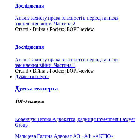
Дослідження
Аналіз захисту права власності в період та після
закінчення війни. Частина 2
Статті • Війна з Росією; БОРГ-review
Дослідження
Аналіз захисту права власності в період та після
закінчення війни. Частина 1
Статті • Війна з Росією; БОРГ-review
Думка експерта
Думка експерта
TOP-3 експерта
Коренчук Тетяна
Адвокатка, радниця Investment Lawyer
Group
Мальцева Галина
Адвокат АО «АФ «АКТІО»