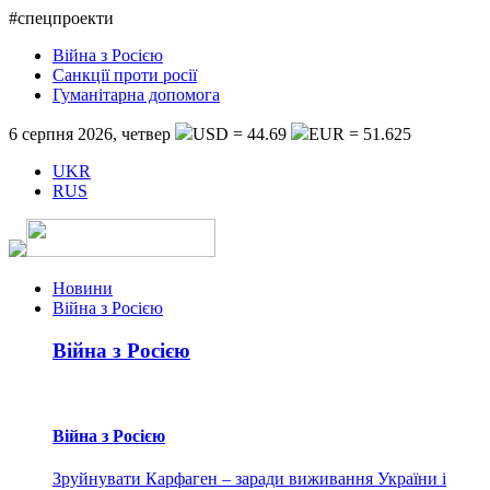
#спецпроекти
Війна з Росією
Санкції проти росії
Гуманітарна допомога
6 серпня 2026, четвер
USD = 44.69
EUR = 51.625
UKR
RUS
Новини
Війна з Росією
Війна з Росією
Війна з Росією
Зруйнувати Карфаген – заради виживання України і