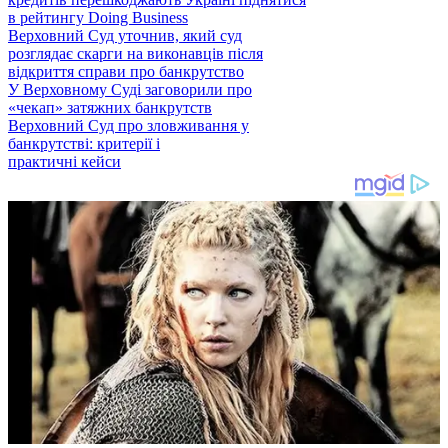
в рейтингу Doing Business
Верховний Суд уточнив, який суд
розглядає скарги на виконавців після
відкриття справи про банкрутство
У Верховному Суді заговорили про
«чекап» затяжних банкрутств
Верховний Суд про зловживання у
банкрутстві: критерії і
практичні кейси