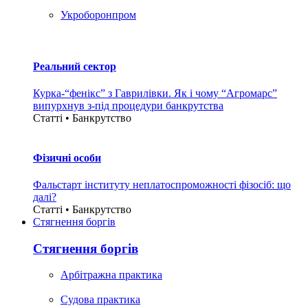
Укроборонпром
Реальний сектор
Курка-“фенікс” з Гаврилівки. Як і чому “Агромарс”
випурхнув з-під процедури банкрутства
Статті • Банкрутство
Фізичні особи
Фальстарт інституту неплатоспроможності фізосіб: що
далі?
Статті • Банкрутство
Стягнення боргiв
Стягнення боргiв
Арбітражна практика
Судова практика