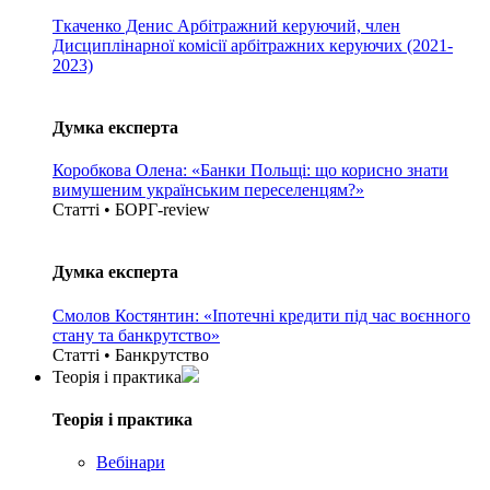
Ткаченко Денис
Арбітражний керуючий, член
Дисциплінарної комісії арбітражних керуючих (2021-
2023)
Думка експерта
Коробкова Олена: «Банки Польщі: що корисно знати
вимушеним українським переселенцям?»
Статті • БОРГ-review
Думка експерта
Смолов Костянтин: «Іпотечні кредити під час воєнного
стану та банкрутство»
Статті • Банкрутство
Теорія i практика
Теорія i практика
Вебінари