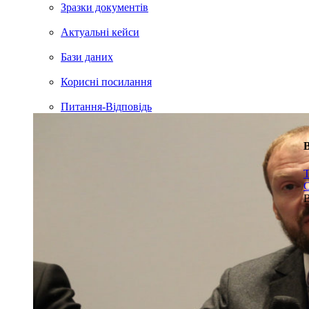
Зразки документів
Актуальні кейси
Бази даних
Корисні посилання
Питання-Відповідь
В
Т
С
В