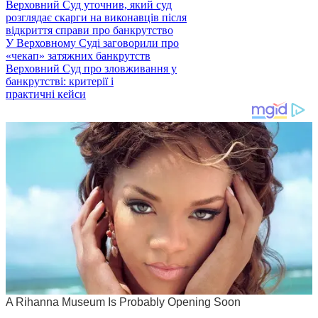
Верховний Суд уточнив, який суд
розглядає скарги на виконавців після
відкриття справи про банкрутство
У Верховному Суді заговорили про
«чекап» затяжних банкрутств
Верховний Суд про зловживання у
банкрутстві: критерії і
практичні кейси