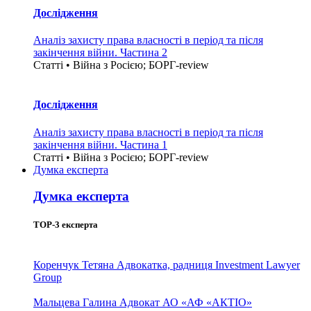
Дослідження
Аналіз захисту права власності в період та після
закінчення війни. Частина 2
Статті • Війна з Росією; БОРГ-review
Дослідження
Аналіз захисту права власності в період та після
закінчення війни. Частина 1
Статті • Війна з Росією; БОРГ-review
Думка експерта
Думка експерта
TOP-3 експерта
Коренчук Тетяна
Адвокатка, радниця Investment Lawyer
Group
Мальцева Галина
Адвокат АО «АФ «АКТІО»