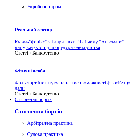
Укроборонпром
Реальний сектор
Курка-“фенікс” з Гаврилівки. Як і чому “Агромарс”
випурхнув з-під процедури банкрутства
Статті • Банкрутство
Фізичні особи
Фальстарт інституту неплатоспроможності фізосіб: що
далі?
Статті • Банкрутство
Стягнення боргiв
Стягнення боргiв
Арбітражна практика
Судова практика