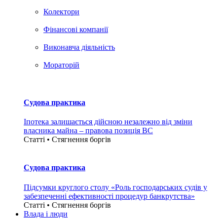
Колектори
Фінансові компанії
Виконавча діяльність
Мораторій
Судова практика
Іпотека залишається дійсною незалежно від зміни
власника майна – правова позиція ВС
Статті • Стягнення боргiв
Судова практика
Підсумки круглого столу «Роль господарських судів у
забезпеченні ефективності процедур банкрутства»
Статті • Стягнення боргiв
Влада i люди