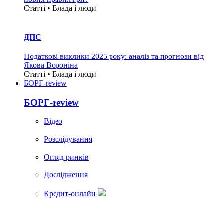
Статті • Влада i люди
ДПС
Податкові виклики 2025 року: аналіз та прогнози від
Якова Вороніна
Статті • Влада i люди
БОРГ-review
БОРГ-review
Вiдео
Розслідування
Огляд ринків
Дослідження
Кредит-онлайн