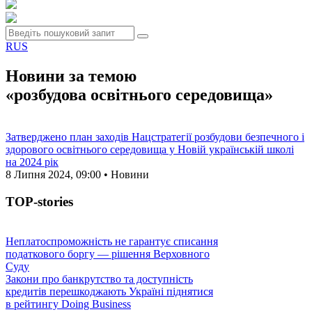
RUS
Новини за темою
«розбудова освітнього середовища»
Затверджено план заходів Нацстратегії розбудови безпечного і
здорового освітнього середовища у Новій українській школі
на 2024 рік
8 Липня 2024, 09:00 • Новини
TOP-stories
Неплатоспроможність не гарантує списання
податкового боргу — рішення Верховного
Суду
Закони про банкрутство та доступність
кредитів перешкоджають Україні піднятися
в рейтингу Doing Business