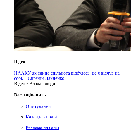
Відео
НААКУ як єдина спільнота відбулась, це я відчув на
собі, – Євгеній Лахненко
Відео • Влада i люди
Вас зацікавить
Опитування
Календар подій
Реклама на сайтi