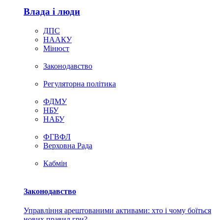
Влада i люди
ДПС
НААКУ
Мінюст
Законодавство
Регуляторна політика
ФДМУ
НБУ
НАБУ
ФГВФЛ
Верховна Рада
Кабмін
Законодавство
Управління арештованими активами: хто і чому боїться
нових правил гри?