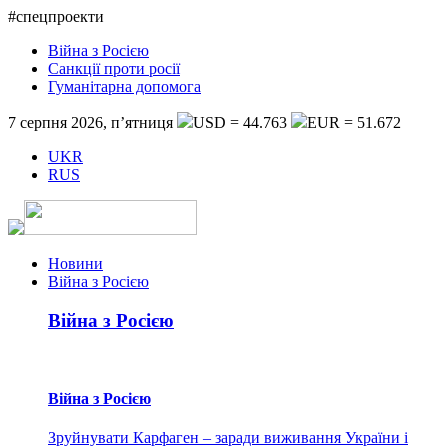
#спецпроекти
Війна з Росією
Санкції проти росії
Гуманітарна допомога
7 серпня 2026, п’ятниця
USD = 44.763
EUR = 51.672
UKR
RUS
Новини
Війна з Росією
Війна з Росією
Війна з Росією
Зруйнувати Карфаген – заради виживання України і