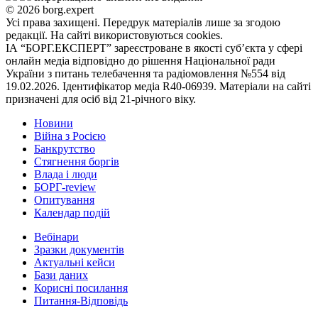
© 2026 borg.expert
Усі права захищені. Передрук матеріалів лише за згодою
редакції. На сайті використовуються cookies.
ІА “БОРГ.ЕКСПЕРТ” зареєстроване в якості суб’єкта у сфері
онлайн медіа відповідно до рішення Національної ради
України з питань телебачення та радіомовлення №554 від
19.02.2026. Ідентифікатор медіа R40-06939. Матеріали на сайті
призначені для осіб від 21-річного віку.
Новини
Війна з Росією
Банкрутство
Стягнення боргiв
Влада i люди
БОРГ-review
Опитування
Календар подій
Вебінари
Зразки документів
Актуальні кейси
Бази даних
Корисні посилання
Питання-Відповідь