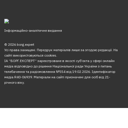
Інформаційно-аналітичне видання
© 2026 borg.expert
Усі права захищені. Передрук матеріалів лише за згодою редакції. На
сайті використовуються cookies.
ІА “БОРГ.ЕКСПЕРТ” зареєстроване в якості суб’єкта у сфері онлайн
медіа відповідно до рішення Національної ради України з питань
телебачення та радіомовлення №554 від 19.02.2026. Ідентифікатор
медіа R40-06939. Матеріали на сайті призначені для осіб від 21-
річного віку.