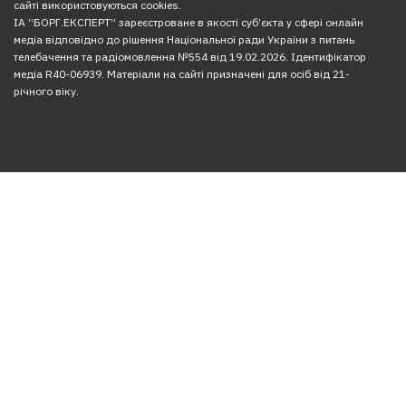
сайті використовуються cookies.
ІА “БОРГ.ЕКСПЕРТ” зареєстроване в якості суб’єкта у сфері онлайн
медіа відповідно до рішення Національної ради України з питань
телебачення та радіомовлення №554 від 19.02.2026. Ідентифікатор
медіа R40-06939. Матеріали на сайті призначені для осіб від 21-
річного віку.