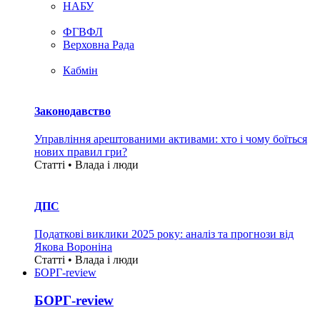
НАБУ
ФГВФЛ
Верховна Рада
Кабмін
Законодавство
Управління арештованими активами: хто і чому боїться
нових правил гри?
Статті • Влада i люди
ДПС
Податкові виклики 2025 року: аналіз та прогнози від
Якова Вороніна
Статті • Влада i люди
БОРГ-review
БОРГ-review