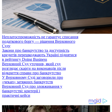
Неплатоспроможність не гарантує списання
податкового боргу — рішення Верховного
Суду
Закони про банкрутство та доступність
кредитів перешкоджають Україні піднятися
в рейтингу Doing Business
Верховний Суд уточнив, який суд
розглядає скарги на виконавців після
відкриття справи про банкрутство
У Верховному Суді заговорили про
«чекап» затяжних банкрутств
Верховний Суд про зловживання у
банкрутстві: критерії і
практичні кейси