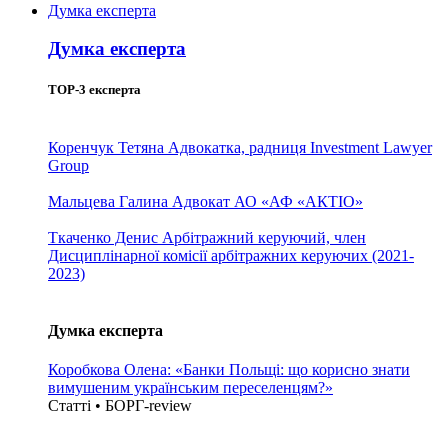
Думка експерта
Думка експерта
TOP-3 експерта
Коренчук Тетяна
Адвокатка, радниця Investment Lawyer
Group
Мальцева Галина
Адвокат АО «АФ «АКТІО»
Ткаченко Денис
Арбітражний керуючий, член
Дисциплінарної комісії арбітражних керуючих (2021-
2023)
Думка експерта
Коробкова Олена: «Банки Польщі: що корисно знати
вимушеним українським переселенцям?»
Статті • БОРГ-review