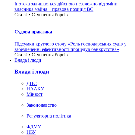
Іпотека залишається дійсною незалежно від зміни
власника майна – правова позиція ВС
Статті • Стягнення боргiв
Судова практика
Підсумки круглого столу «Роль господарських судів у
забезпеченні ефективності процедур банкрутства»
Статті • Стягнення боргiв
Влада i люди
Влада i люди
ДПС
НААКУ
Мінюст
Законодавство
Регуляторна політика
ФДМУ
НБУ