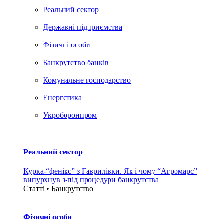
Реальний сектор
Державні підприємства
Фізичні особи
Банкрутство банків
Комунальне господарство
Енергетика
Укроборонпром
Реальний сектор
Курка-“фенікс” з Гаврилівки. Як і чому “Агромарс”
випурхнув з-під процедури банкрутства
Статті • Банкрутство
Фізичні особи