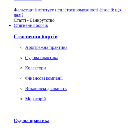
Фальстарт інституту неплатоспроможності фізосіб: що
далі?
Статті • Банкрутство
Стягнення боргiв
Стягнення боргiв
Арбітражна практика
Судова практика
Колектори
Фінансові компанії
Виконавча діяльність
Мораторій
Судова практика