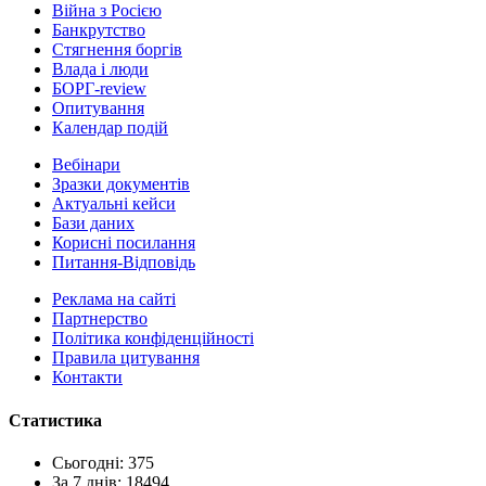
Війна з Росією
Банкрутство
Стягнення боргiв
Влада i люди
БОРГ-review
Опитування
Календар подій
Вебінари
Зразки документів
Актуальні кейси
Бази даних
Корисні посилання
Питання-Відповідь
Реклама на сайтi
Партнерство
Політика конфіденційності
Правила цитування
Контакти
Статистика
Сьогодні: 375
За 7 днів: 18494