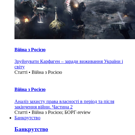
Війна з Росією
Зруйнувати Карфаген – заради виживання України і
світу
Статті • Війна з Росією
Війна з Росією
Аналіз захисту права власності в період та після
закінчення війни. Частина 2
Статті • Війна з Росією; БОРГ-review
Банкрутство
Банкрутство