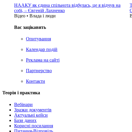
НААКУ як єдина спільнота відбулась, це я відчув на
Т
собі, – Євгеній Лахненко
С
Відео • Влада i люди
В
Вас зацікавить
Опитування
Календар подій
Реклама на сайтi
Партнерство
Контакти
Теорія i практика
Вебінари
Зразки документів
Актуальні кейси
Бази даних
Корисні посилання
Питання-Відповідь