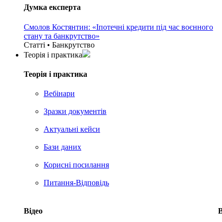
Думка експерта
Смолов Костянтин: «Іпотечні кредити під час воєнного
стану та банкрутство»
Статті • Банкрутство
Теорія i практика
Теорія i практика
Вебінари
Зразки документів
Актуальні кейси
Бази даних
Корисні посилання
Питання-Відповідь
Відео
В