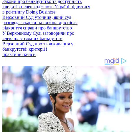
Закони про банкрутство та доступність
кредитів перешкоджають Україні піднятися
в рейтингу Doing Business
Верховний Суд уточнив, який суд
розглядає скарги на виконавців після
відкриття справи про банкрутство
У Верховному Суді заговорили про
«чекап» затяжних банкрутств
Верховний Суд про зловживання у
банкрутстві: критерії і
практичні кейси