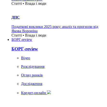
Статті • Влада i люди
ДПС
Податкові виклики 2025 року: аналіз та прогнози від
Якова Вороніна
Статті • Влада i люди
БОРГ-review
БОРГ-review
Вiдео
Розслідування
Огляд ринків
Дослідження
Кредит-онлайн