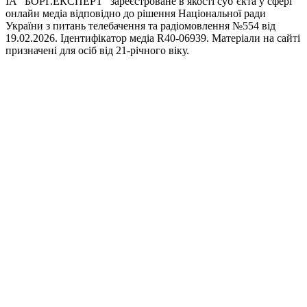
ІА “БОРГ.ЕКСПЕРТ” зареєстроване в якості суб’єкта у сфері
онлайн медіа відповідно до рішення Національної ради
України з питань телебачення та радіомовлення №554 від
19.02.2026. Ідентифікатор медіа R40-06939. Матеріали на сайті
призначені для осіб від 21-річного віку.