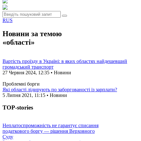
RUS
Новини за темою
«області»
Вартість проїзду в Україні: в яких областях найдешевший
громадський транспорт
27 Червня 2024, 12:35 • Новини
Проблемні борги
Які області лідирують по заборгованості із зарплати?
5 Липня 2021, 11:15 • Новини
TOP-stories
Неплатоспроможність не гарантує списання
податкового боргу — рішення Верховного
Суду