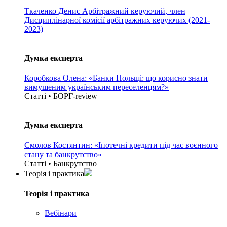
Ткаченко Денис
Арбітражний керуючий, член
Дисциплінарної комісії арбітражних керуючих (2021-
2023)
Думка експерта
Коробкова Олена: «Банки Польщі: що корисно знати
вимушеним українським переселенцям?»
Статті • БОРГ-review
Думка експерта
Смолов Костянтин: «Іпотечні кредити під час воєнного
стану та банкрутство»
Статті • Банкрутство
Теорія i практика
Теорія i практика
Вебінари