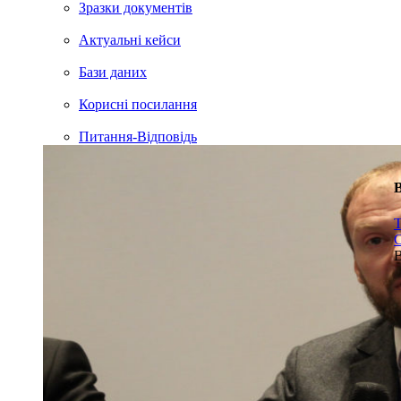
Зразки документів
Актуальні кейси
Бази даних
Корисні посилання
Питання-Відповідь
В
Т
С
В