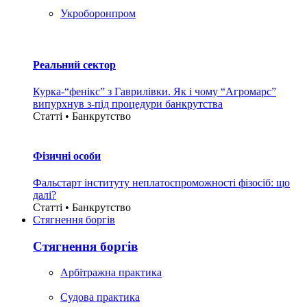
Укроборонпром
Реальний сектор
Курка-“фенікс” з Гаврилівки. Як і чому “Агромарс”
випурхнув з-під процедури банкрутства
Статті • Банкрутство
Фізичні особи
Фальстарт інституту неплатоспроможності фізосіб: що
далі?
Статті • Банкрутство
Стягнення боргiв
Стягнення боргiв
Арбітражна практика
Судова практика