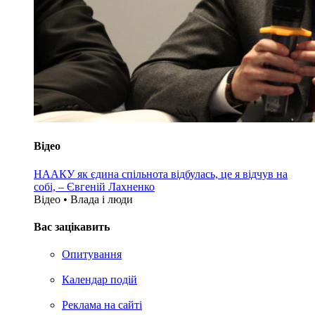
Відео
НААКУ як єдина спільнота відбулась, це я відчув на
собі, – Євгеній Лахненко
Відео • Влада i люди
Вас зацікавить
Опитування
Календар подій
Реклама на сайтi