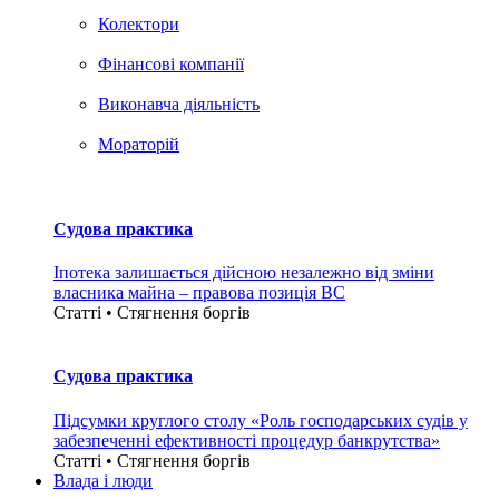
Колектори
Фінансові компанії
Виконавча діяльність
Мораторій
Судова практика
Іпотека залишається дійсною незалежно від зміни
власника майна – правова позиція ВС
Статті • Стягнення боргiв
Судова практика
Підсумки круглого столу «Роль господарських судів у
забезпеченні ефективності процедур банкрутства»
Статті • Стягнення боргiв
Влада i люди