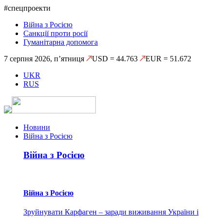
#спецпроекти
Війна з Росією
Санкції проти росії
Гуманітарна допомога
7 серпня 2026, п’ятниця
USD = 44.763
EUR = 51.672
UKR
RUS
Новини
Війна з Росією
Війна з Росією
Війна з Росією
Зруйнувати Карфаген – заради виживання України і