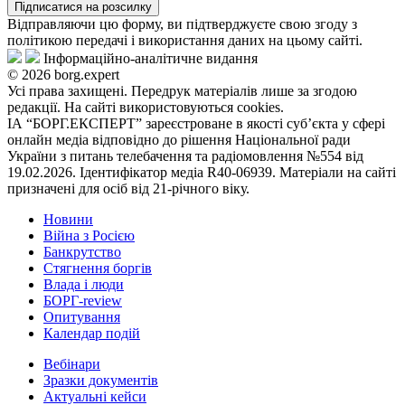
Підписатися на розсилку
Відправляючи цю форму, ви підтверджуєте свою згоду з
політикою передачі і використання даних на цьому сайті.
Інформаційно-аналітичне видання
© 2026 borg.expert
Усі права захищені. Передрук матеріалів лише за згодою
редакції. На сайті використовуються cookies.
ІА “БОРГ.ЕКСПЕРТ” зареєстроване в якості суб’єкта у сфері
онлайн медіа відповідно до рішення Національної ради
України з питань телебачення та радіомовлення №554 від
19.02.2026. Ідентифікатор медіа R40-06939. Матеріали на сайті
призначені для осіб від 21-річного віку.
Новини
Війна з Росією
Банкрутство
Стягнення боргiв
Влада i люди
БОРГ-review
Опитування
Календар подій
Вебінари
Зразки документів
Актуальні кейси