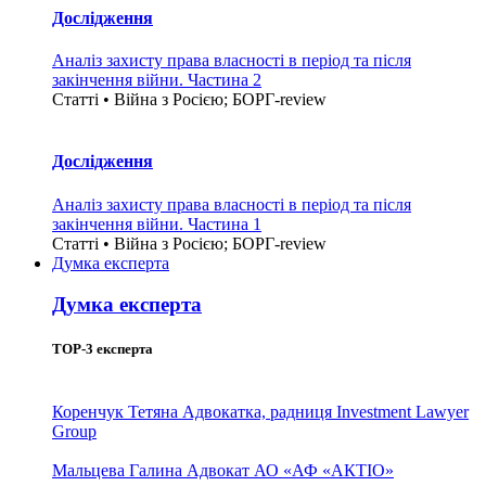
Дослідження
Аналіз захисту права власності в період та після
закінчення війни. Частина 2
Статті • Війна з Росією; БОРГ-review
Дослідження
Аналіз захисту права власності в період та після
закінчення війни. Частина 1
Статті • Війна з Росією; БОРГ-review
Думка експерта
Думка експерта
TOP-3 експерта
Коренчук Тетяна
Адвокатка, радниця Investment Lawyer
Group
Мальцева Галина
Адвокат АО «АФ «АКТІО»