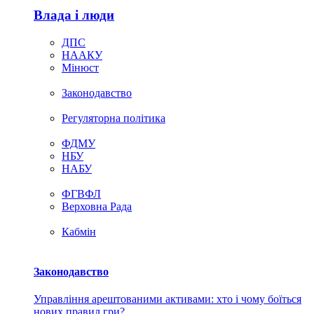
Влада i люди
ДПС
НААКУ
Мінюст
Законодавство
Регуляторна політика
ФДМУ
НБУ
НАБУ
ФГВФЛ
Верховна Рада
Кабмін
Законодавство
Управління арештованими активами: хто і чому боїться
нових правил гри?