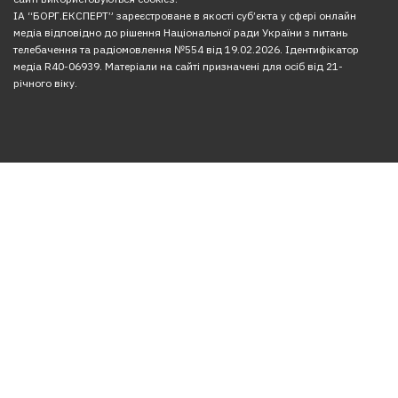
ІА “БОРГ.ЕКСПЕРТ” зареєстроване в якості суб’єкта у сфері онлайн
медіа відповідно до рішення Національної ради України з питань
телебачення та радіомовлення №554 від 19.02.2026. Ідентифікатор
медіа R40-06939. Матеріали на сайті призначені для осіб від 21-
річного віку.