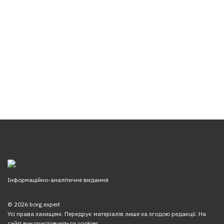
Інформаційно-аналітичне видання
© 2026 borg.expert
Усі права захищені. Передрук матеріалів лише за згодою редакції. На
сайті використовуються cookies.