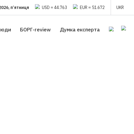
2026, п’ятниця
USD = 44.763
EUR = 51.672
UKR
люди
БОРГ-review
Думка експерта