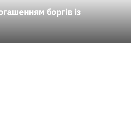
огашенням боргів із