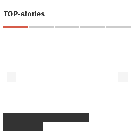
TOP-stories
Закони про банкрутство та доступність
кредитів перешкоджають Україні піднятися
в рейтингу Doing Business