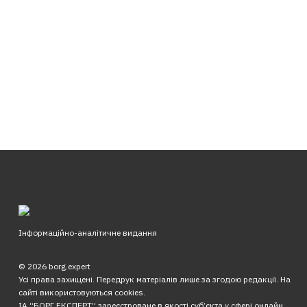
Інформаційно-аналітичне видання
© 2026 borg.expert
Усі права захищені. Передрук матеріалів лише за згодою редакції. На
сайті використовуються cookies.
ІА “БОРГ.ЕКСПЕРТ” зареєстроване в якості суб’єкта у сфері онлайн