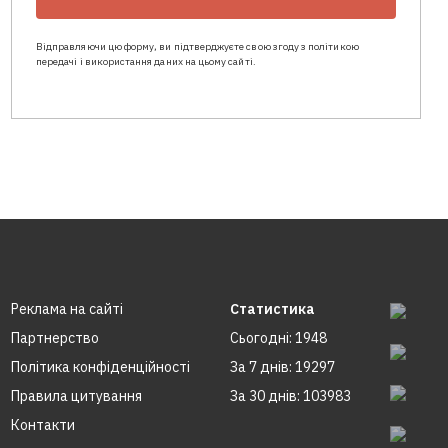
Відправляючи цю форму, ви підтверджуєте свою згоду з політикою
передачі і використання даних на цьому сайті.
Реклама на сайтi
Статистика
Партнерство
Сьогодні: 1948
Політика конфіденційності
За 7 днів: 19297
Правила цитування
За 30 днів: 103983
Контакти