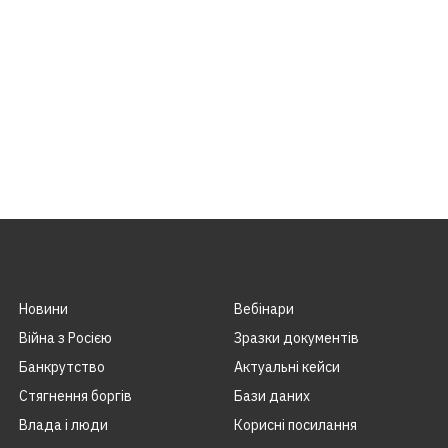
Новини
Вебінари
Війна з Росією
Зразки документів
Банкрутство
Актуальні кейси
Стягнення боргiв
Бази даних
Влада i люди
Корисні посилання