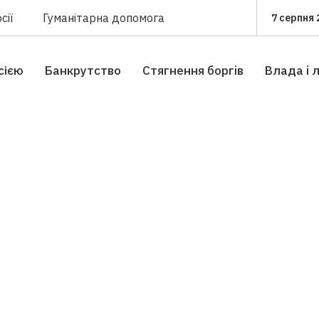
сії
Гуманітарна допомога
7 серпня 
сією
Банкрутство
Стягнення боргiв
Влада i 