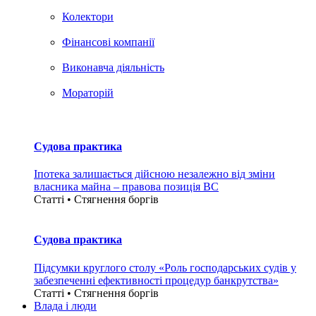
Колектори
Фінансові компанії
Виконавча діяльність
Мораторій
Судова практика
Іпотека залишається дійсною незалежно від зміни
власника майна – правова позиція ВС
Статті • Стягнення боргiв
Судова практика
Підсумки круглого столу «Роль господарських судів у
забезпеченні ефективності процедур банкрутства»
Статті • Стягнення боргiв
Влада i люди