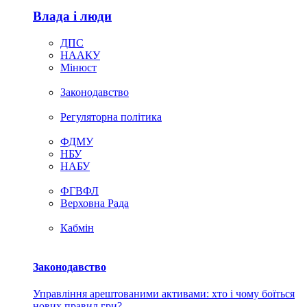
Влада i люди
ДПС
НААКУ
Мінюст
Законодавство
Регуляторна політика
ФДМУ
НБУ
НАБУ
ФГВФЛ
Верховна Рада
Кабмін
Законодавство
Управління арештованими активами: хто і чому боїться
нових правил гри?