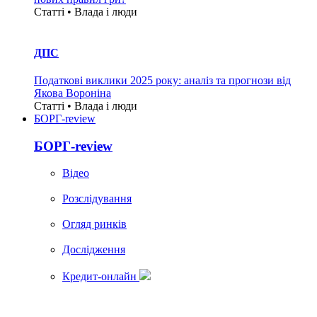
Статті • Влада i люди
ДПС
Податкові виклики 2025 року: аналіз та прогнози від
Якова Вороніна
Статті • Влада i люди
БОРГ-review
БОРГ-review
Вiдео
Розслідування
Огляд ринків
Дослідження
Кредит-онлайн