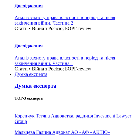
Дослідження
Аналіз захисту права власності в період та після
закінчення війни. Частина 2
Статті • Війна з Росією; БОРГ-review
Дослідження
Аналіз захисту права власності в період та після
закінчення війни. Частина 1
Статті • Війна з Росією; БОРГ-review
Думка експерта
Думка експерта
TOP-3 експерта
Коренчук Тетяна
Адвокатка, радниця Investment Lawyer
Group
Мальцева Галина
Адвокат АО «АФ «АКТІО»