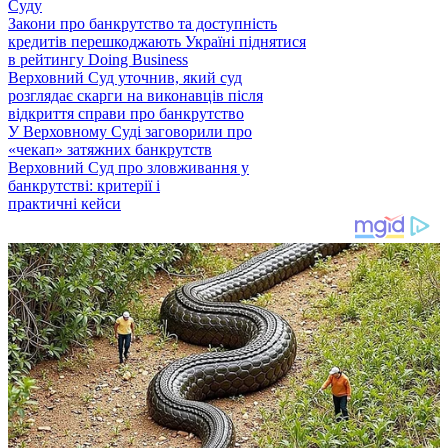
Суду
Закони про банкрутство та доступність
кредитів перешкоджають Україні піднятися
в рейтингу Doing Business
Верховний Суд уточнив, який суд
розглядає скарги на виконавців після
відкриття справи про банкрутство
У Верховному Суді заговорили про
«чекап» затяжних банкрутств
Верховний Суд про зловживання у
банкрутстві: критерії і
практичні кейси