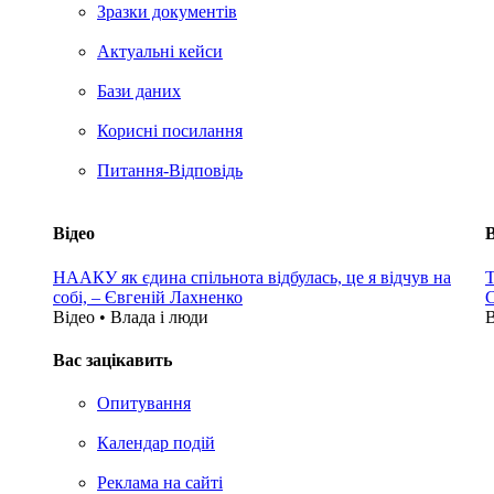
Зразки документів
Актуальні кейси
Бази даних
Корисні посилання
Питання-Відповідь
Відео
В
НААКУ як єдина спільнота відбулась, це я відчув на
Т
собі, – Євгеній Лахненко
С
Відео • Влада i люди
В
Вас зацікавить
Опитування
Календар подій
Реклама на сайтi