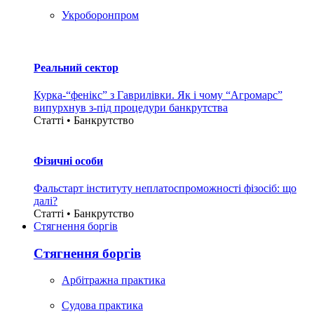
Укроборонпром
Реальний сектор
Курка-“фенікс” з Гаврилівки. Як і чому “Агромарс”
випурхнув з-під процедури банкрутства
Статті • Банкрутство
Фізичні особи
Фальстарт інституту неплатоспроможності фізосіб: що
далі?
Статті • Банкрутство
Стягнення боргiв
Стягнення боргiв
Арбітражна практика
Судова практика