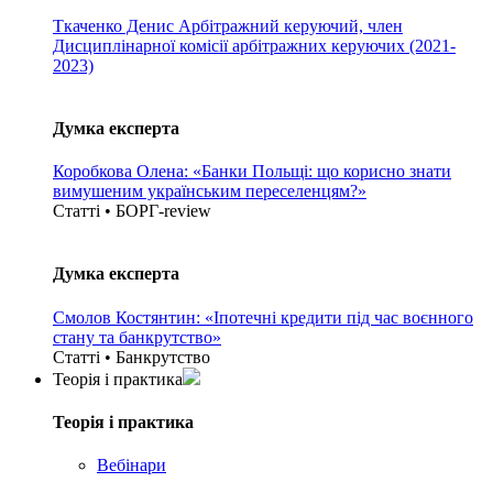
Ткаченко Денис
Арбітражний керуючий, член
Дисциплінарної комісії арбітражних керуючих (2021-
2023)
Думка експерта
Коробкова Олена: «Банки Польщі: що корисно знати
вимушеним українським переселенцям?»
Статті • БОРГ-review
Думка експерта
Смолов Костянтин: «Іпотечні кредити під час воєнного
стану та банкрутство»
Статті • Банкрутство
Теорія i практика
Теорія i практика
Вебінари