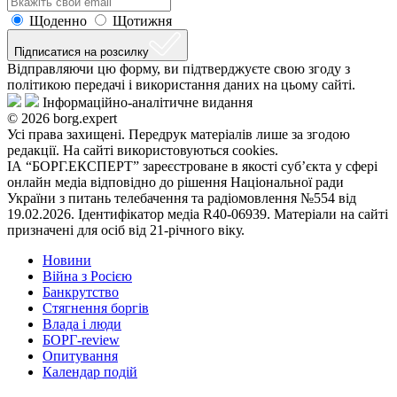
Щоденно
Щотижня
Підписатися на розсилку
Відправляючи цю форму, ви підтверджуєте свою згоду з
політикою передачі і використання даних на цьому сайті.
Інформаційно-аналітичне видання
© 2026 borg.expert
Усі права захищені. Передрук матеріалів лише за згодою
редакції. На сайті використовуються cookies.
ІА “БОРГ.ЕКСПЕРТ” зареєстроване в якості суб’єкта у сфері
онлайн медіа відповідно до рішення Національної ради
України з питань телебачення та радіомовлення №554 від
19.02.2026. Ідентифікатор медіа R40-06939. Матеріали на сайті
призначені для осіб від 21-річного віку.
Новини
Війна з Росією
Банкрутство
Стягнення боргiв
Влада i люди
БОРГ-review
Опитування
Календар подій