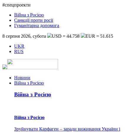
#спецпроекти
Війна з Росією
Санкції проти росії
Гуманітарна допомога
8 серпня 2026, субота
USD = 44.758
EUR = 51.615
UKR
RUS
Новини
Війна з Росією
Війна з Росією
Війна з Росією
Зруйнувати Карфаген – заради виживання України і