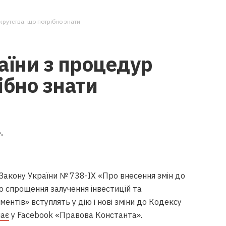
крутства: що потрібно знати
аїни з процедур
ібно знати
.
лу Закону України № 738-IX «Про внесення змін до
о спрощення залучення інвестицій та
ентів» вступлять у дію і нові зміни до Кодексу
чає
у Facebook «Правова Константа».