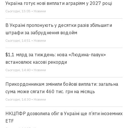
Україна готує нові виплати аграріям у 2027 році
Сьогодні, 15:05 • Новини
В Україні пропонують у десятки разів збільшити
штрафи за забруднення водойм
Сьогодні, 14:51 • Новини
$1,1 млрд за тиждень: нова «Людина-павук»
встановлює касові рекорди
Сьогодні, 14:40 • Новини
Прикордонникам змінили бойові виплати: загальна
сума може сягати 460 тис. грн на місяць
Сьогодні, 14:30 • Новини
НКЦПФР дозволила обіг в Україні ще п’яти іноземних
ETF