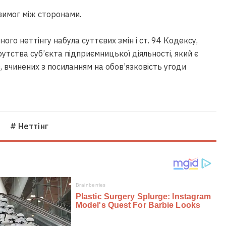
вимог між сторонами.
ного неттінгу набула суттєвих змін і ст. 94 Кодексу,
утства суб’єкта підприємницької діяльності, який є
, вчинених з посиланням на обов’язковість угоди
# Неттінг