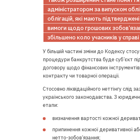
адміністратором за випуском обліг
облігацій, які мають підтвердже
вимоги щодо грошових зобов’язань
збільшено коло учасників у справі
У більшій частині зміни до Кодексу стос
процедури банкрутства буде суб’єкт під
договору щодо фінансових інструментів
контракту чи товарної операції.
Стосовно ліквідаційного неттінгу слід з
українського законодавства. З юридичної
етапи:
визначення вартості кожної деривати
припинення кожної деривативної або
нетто-зобов’язання;