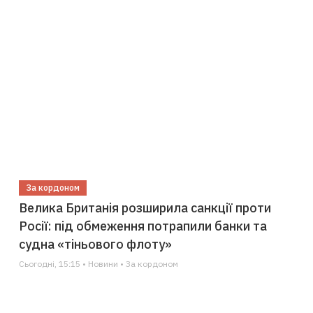
За кордоном
Велика Британія розширила санкції проти
Росії: під обмеження потрапили банки та
судна «тіньового флоту»
Сьогодні, 15:15 • Новини • За кордоном