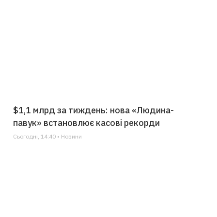
$1,1 млрд за тиждень: нова «Людина-
павук» встановлює касові рекорди
Сьогодні, 14:40 • Новини