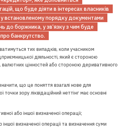
ацій, що буде діяти в інтересах власників
ні у встановленому порядку документами
 до боржника, у зв’язку з чим буде
 про банкрутство.
уватимуться тих випадків, коли учасником
приємницької діяльності, який є стороною
, валютних цінностей або стороною деривативного
азначити, що це поняття взагалі нове для
 точки зору ліквідаційний неттінг має основні
вної або іншої визначеної операції;
 іншої визначеної операції та визначення суми