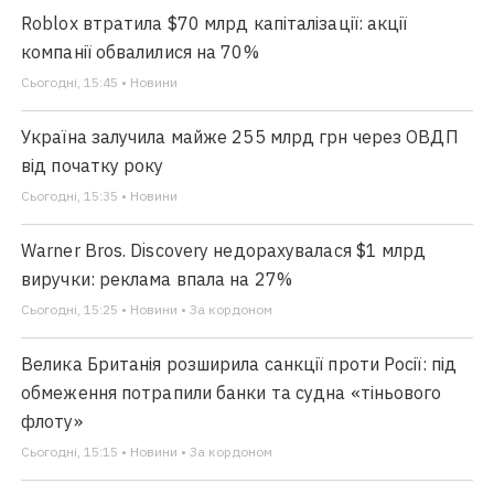
Roblox втратила $70 млрд капіталізації: акції
компанії обвалилися на 70%
Сьогодні, 15:45 • Новини
Україна залучила майже 255 млрд грн через ОВДП
від початку року
Сьогодні, 15:35 • Новини
Warner Bros. Discovery недорахувалася $1 млрд
виручки: реклама впала на 27%
Сьогодні, 15:25 • Новини • За кордоном
Велика Британія розширила санкції проти Росії: під
обмеження потрапили банки та судна «тіньового
флоту»
Сьогодні, 15:15 • Новини • За кордоном