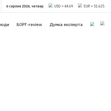
6 серпня 2026, четвер
USD = 44.69
EUR = 51.625
люди
БОРГ-review
Думка експерта