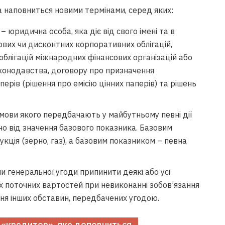
 наповниться новими термінами, серед яких:
– юридична особа, яка діє від свого імені та в
ових чи дисконтних корпоративних облігацій,
, облігацій міжнародних фінансових організацій або
законодавства, договору про призначення
перів (рішення про емісію цінних паперів) та рішень
мови якого передбачають у майбутньому певні дії
но від значення базового показника. Базовим
кція (зерно, газ), а базовим показником – певна
ни генеральної угоди припинити деякі або усі
ніх поточних вартостей при невиконанні зобов’язання
ня інших обставин, передбачених угодою.
 «кредитор», яке доповниться