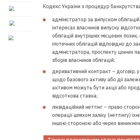
Кодекс України з процедур банкрутства
адміністратор за випуском облігацій 
інтересах власників випуску відсотк
облігацій внутрішніх місцевих позик
іпотечних облігацій відповідно до 
адміністратора, проспекту цінних па
зборів власників облігацій;
деривативний контракт – договір, у
щодо базового активу або дії залеж
активом можуть бути акції або проду
відсоткова ставка;
ліквідаційний неттінг – право сторо
операції шляхом заліку (неттінгу) їх
іншою стороною або через виникнен
Також розширеним стане поняття