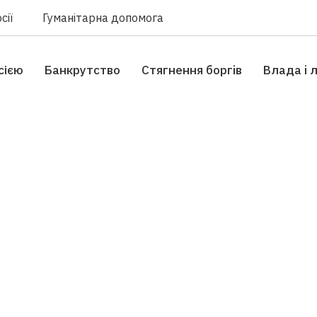
сії
Гуманітарна допомога
сією
Банкрутство
Стягнення боргiв
Влада i 