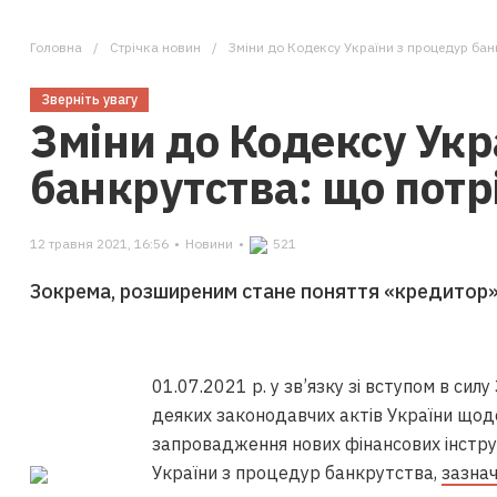
Головна
Стрічка новин
Зміни до Кодексу України з процедур бан
Зверніть увагу
Зміни до Кодексу Укр
банкрутства: що потр
12 травня 2021, 16:56
•
Новини
•
521
Зокрема, розширеним стане поняття «кредитор»
01.07.2021 р. у зв’язку зі вступом в си
деяких законодавчих актів України щод
запровадження нових фінансових інструм
України з процедур банкрутства,
зазна