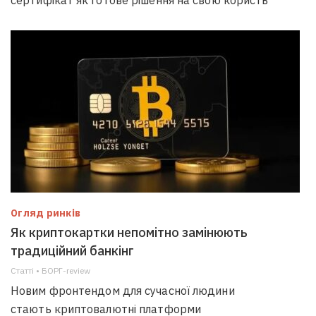
сертифікат як готове рішення на свою користь
Огляд ринків
Як криптокартки непомітно замінюють
традиційний банкінг
Статті • БОРГ-review
Новим фронтендом для сучасної людини
стають криптовалютні платформи