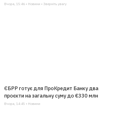
Вчора, 15:46 • Новини • Зверніть увагу
ЄБРР готує для ПроКредит Банку два
проєкти на загальну суму до €330 млн
Вчора, 14:45 • Новини