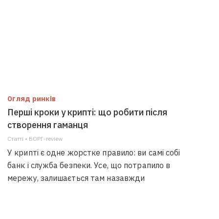
Огляд ринків
Перші кроки у крипті: що робити після
створення гаманця
Статті • БОРГ-review
У крипті є одне жорстке правило: ви самі собі
банк і служба безпеки. Усе, що потрапило в
мережу, залишається там назавжди