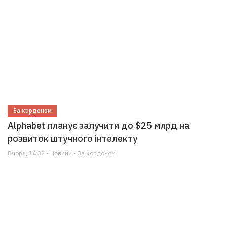
За кордоном
Alphabet планує залучити до $25 млрд на
розвиток штучного інтелекту
Вчора, 14:32 • Новини • За кордоном