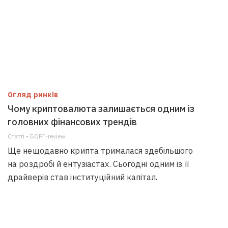
Огляд ринків
Чому криптовалюта залишається одним із
головних фінансових трендів
Статті • БОРГ-review
Ще нещодавно крипта трималася здебільшого
на роздробі й ентузіастах. Сьогодні одним із її
драйверів став інституційний капітал.