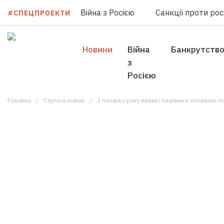
Війна з Росією
Санкції проти росі
#СПЕЦПРОЕКТИ
Новини
Війна
Банкрутств
з
Росією
Головна
Стрічка новин
З початку року великі платники сплатили п