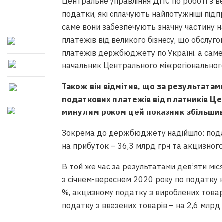
Центральне управління ДПС по роботі з в
податки, які сплачують найпотужніші підпр
саме вони забезпечують значну частину на
платежів від великого бізнесу, що обслуг
платежів держбюджету по Україні, а сам
начальник Центрального міжрегіональног
Також він відмітив, що за результата
податкових платежів від платників Це
минулим роком цей показник збільшивс
Зокрема до держбюджету надійшло: подат
на прибуток – 36,3 млрд грн та акцизного
В той же час за результатами дев’яти міся
з січнем-вереснем 2020 року по податку н
%, акцизному податку з вироблених товарі
податку з ввезених товарів – на 2,6 млрд г