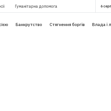
сії
Гуманітарна допомога
6 сер
сією
Банкрутство
Стягнення боргiв
Влада i 