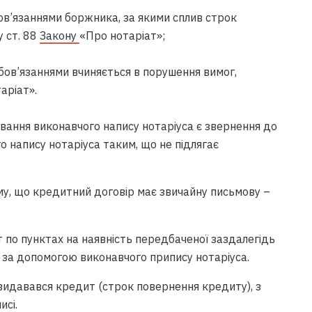
ов’язаннями боржника, за якими сплив строк
у ст. 88
Закону
«Про нотаріат»;
бов’язаннями вчиняється в порушення вимог,
аріат».
вання виконавчого напису нотаріуса є звернення до
о напису нотаріуса таким, що не підлягає
му, що кредитний договір має звичайну письмову –
 по пунктах на наявність передбаченої заздалегідь
 за допомогою виконавчого припису нотаріуса.
й видавався кредит (строк повернення кредиту), з
исі.