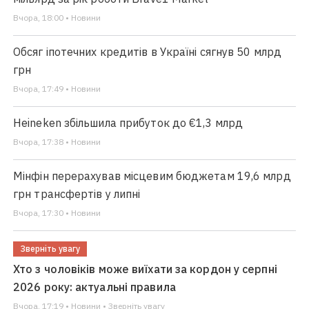
Вчора, 18:00 • Новини
Обсяг іпотечних кредитів в Україні сягнув 50 млрд
грн
Вчора, 17:49 • Новини
Heineken збільшила прибуток до €1,3 млрд
Вчора, 17:38 • Новини
Мінфін перерахував місцевим бюджетам 19,6 млрд
грн трансфертів у липні
Вчора, 17:30 • Новини
Зверніть увагу
Хто з чоловіків може виїхати за кордон у серпні
2026 року: актуальні правила
Вчора, 17:19 • Новини • Зверніть увагу