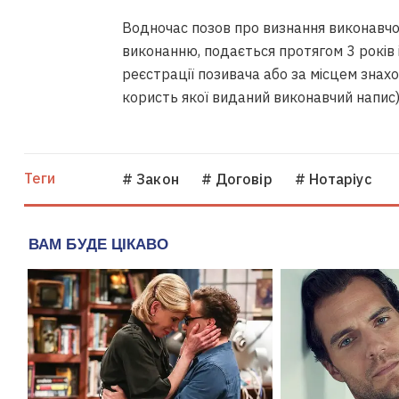
Водночас позов про визнання виконавчог
виконанню, подається протягом 3 років 
реєстрації позивача або за місцем знах
користь якої виданий виконавчий напис)
Теги
# Закон
# Договір
# Нотаріус