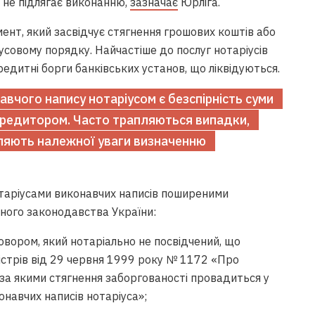
 не підлягає виконанню,
зазначає
Юрліга.
мент, який засвідчує стягнення грошових коштів або
совому порядку. Найчастіше до послуг нотаріусів
едитні борги банківських установ, що ліквідуються.
вчого напису нотаріусом є безспірність суми
кредитором. Часто трапляються випадки,
іляють належної уваги визначенню
отаріусами виконавчих написів поширеними
ного законодавства України:
овором, який нотаріально не посвідчений, що
істрів від 29 червня 1999 року № 1172 «Про
за якими стягнення заборгованості провадиться у
онавчих написів нотаріуса»;