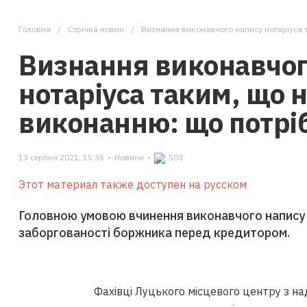
Головна
Стрічка новин
Визнання виконавчого напису нотаріуса т
Визнання виконавчог
нотаріуса таким, що н
виконанню: що потрі
13 серпня 2021, 15:35
•
Новини
•
503
Этот материал также доступен на русском
Головною умовою вчинення виконавчого напису н
заборгованості боржника перед кредитором.
Фахівці Луцького місцевого центру з н