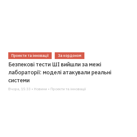
Проекти та інновації
За кордоном
Безпекові тести ШІ вийшли за межі
лабораторії: моделі атакували реальні
системи
Вчора, 15:33 • Новини • Проекти та інновації