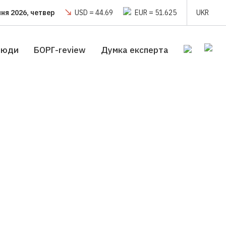
пня 2026, четвер
USD = 44.69
EUR = 51.625
UKR
люди
БОРГ-review
Думка експерта