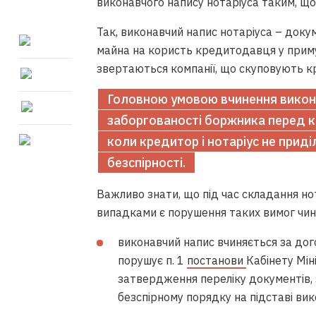
виконавчого напису нотаріуса таким, що
Так, виконавчий напис нотаріуса – доку
майна на користь кредитодавця у приму
звертаються компанії, що скуповують кр
Головною умовою вчинення викона
заборгованості боржника перед 
коли кредитор і нотаріус не прид
безспірності.
Важливо знати, що під час складання н
випадками є порушення таких вимог чин
виконавчий напис вчиняється за дог
порушує п. 1
постанови
Кабінету Мін
затвердження переліку документів, 
безспірному порядку на підставі вик