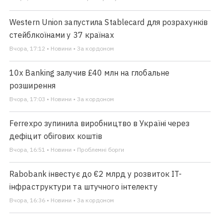
Western Union запустила Stablecard для розрахунків
стейблкоїнами у 37 країнах
Вчора, 17:12 • Новини • За кордоном
10x Banking залучив £40 млн на глобальне
розширення
Вчора, 17:03 • Новини • За кордоном
Ferrexpo зупинила виробництво в Україні через
дефіцит обігових коштів
Вчора, 16:51 • Новини • Проблемні борги
Rabobank інвестує до €2 млрд у розвиток IT-
інфраструктури та штучного інтелекту
Вчора, 16:36 • Новини • За кордоном