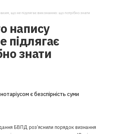
аким, що не підлягає виконанню: що потрібно знати
о напису
е підлягає
бно знати
отаріусом є безспірність суми
адання БВПД роз’яснили порядок визнання