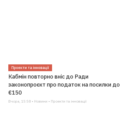
Проекти та інновації
Кабмін повторно вніс до Ради
законопроєкт про податок на посилки до
€150
Вчора, 15:58 • Новини • Проекти та інновації