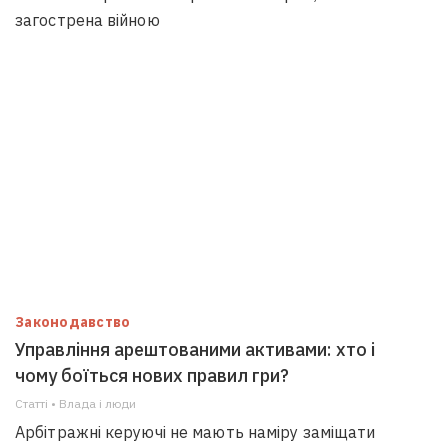
загострена війною
Законодавство
Управління арештованими активами: хто і
чому боїться нових правил гри?
Статті • Влада i люди
Арбітражні керуючі не мають наміру заміщати