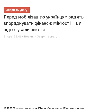
Зверніть увагу
Перед мобілізацією українцям радять
впорядкувати фінанси: Мін’юст і НБУ
підготували чекліст
Вчора, 15:46 • Новини • Зверніть увагу
ЄБРР готує для ПроКредит Банку два