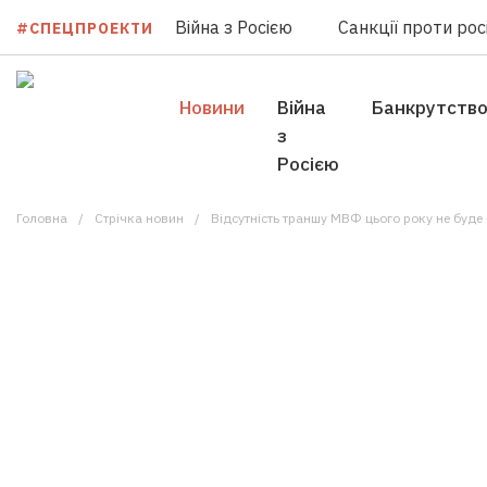
Війна з Росією
Санкції проти росі
#СПЕЦПРОЕКТИ
Новини
Війна
Банкрутств
з
Росією
Головна
Стрічка новин
Відсутність траншу МВФ цього року не буде