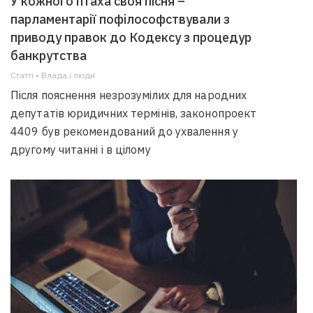
У кожного птаха своя пісня –
парламентарії пофілософствували з
приводу правок до Кодексу з процедур
банкрутства
Статті • Влада i люди
Після пояснення незрозумілих для народних
депутатів юридичних термінів, законопроект
4409 був рекомендований до ухвалення у
другому читанні і в цілому