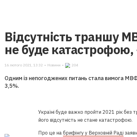
Відсутність траншу М
не буде катастрофою, 
16 лютого 2021, 13:32
•
Новини
•
204
Одним із непогоджених питань стала вимога МВ
3,5%.
Україні буде важко пройти 2021 рік без
його відсутність не стане катастрофою.
Про це на
брифінгу у Верховній Раді
заяви