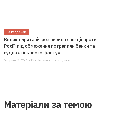
За кордоном
Велика Британія розширила санкції проти
Росії: під обмеження потрапили банки та
судна «тіньового флоту»
6 серпня 2026, 15:15 • Новини • За кордоном
Матеріали за темою