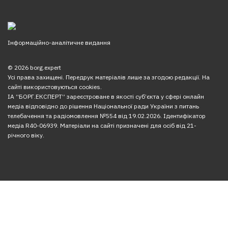
Інформаційно-аналітичне видання
© 2026 borg.expert
Усі права захищені. Передрук матеріалів лише за згодою редакції. На
сайті використовуються cookies.
ІА “БОРГ.ЕКСПЕРТ” зареєстроване в якості суб’єкта у сфері онлайн
медіа відповідно до рішення Національної ради України з питань
телебачення та радіомовлення №554 від 19.02.2026. Ідентифікатор
медіа R40-06939. Матеріали на сайті призначені для осіб від 21-
річного віку.