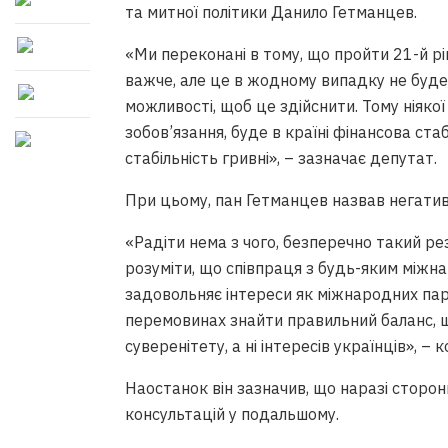
та митної політики Данило Гетманцев.
«Ми переконані в тому, що пройти 21-й р
важче, але це в жодному випадку не буде 
можливості, щоб це здійснити. Тому ніяко
зобов’язання, буде в країні фінансова ста
стабільність гривні», – зазначає депутат.
При цьому, пан Гетманцев назвав негати
«Радіти нема з чого, безперечно такий рез
розуміти, що співпраця з будь-яким міжн
задовольняє інтереси як міжнародних партн
перемовинах знайти правильний баланс, що
суверенітету, а ні інтересів українців», – 
Наостанок він зазначив, що наразі сторо
консультацій у подальшому.