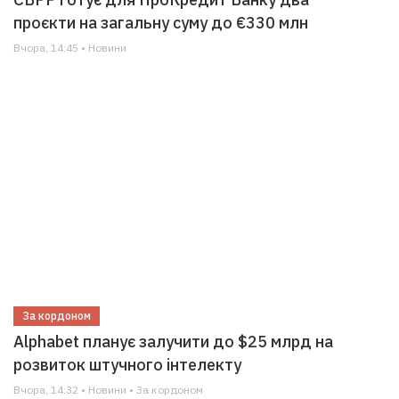
проєкти на загальну суму до €330 млн
Вчора, 14:45 • Новини
За кордоном
Alphabet планує залучити до $25 млрд на
розвиток штучного інтелекту
Вчора, 14:32 • Новини • За кордоном