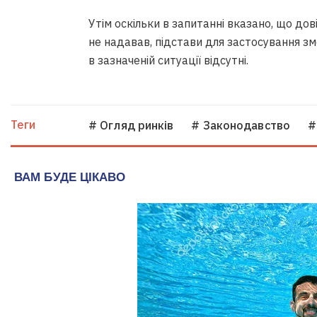
Утім оскільки в запитанні вказано, що д
не надавав, підстави для застосування з
в зазначеній ситуації відсутні.
Теги
# Огляд ринків
# Законодавство
#