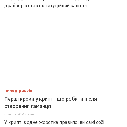
драйверів став інституційний капітал.
Огляд ринків
Перші кроки у крипті: що робити після
створення гаманця
Статті • БОРГ-review
У крипті є одне жорстке правило: ви самі собі