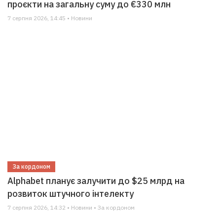
проєкти на загальну суму до €330 млн
7 серпня 2026, 14:45 • Новини
За кордоном
Alphabet планує залучити до $25 млрд на
розвиток штучного інтелекту
7 серпня 2026, 14:32 • Новини • За кордоном