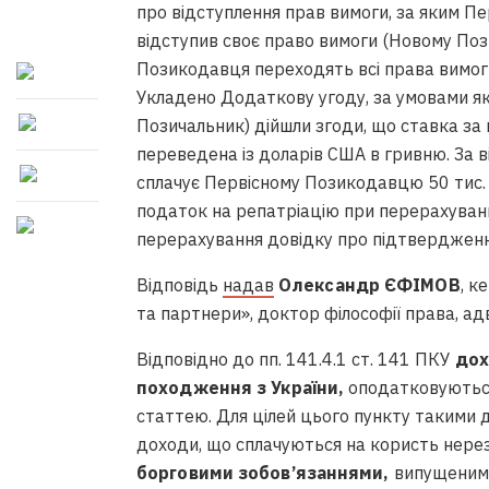
про відступлення прав вимоги, за яким П
відступив своє право вимоги (Новому По
Позикодавця переходять всі права вимоги
Укладено Додаткову угоду, за умовами я
Позичальник) дійшли згоди, що ставка за 
переведена із доларів США в гривню. За
сплачує Первісному Позикодавцю 50 тис. 
податок на репатріацію при перерахуванн
перерахування довідку про підтвердженн
Відповідь
надав
Олександр ЄФІМОВ
, к
та партнери», доктор філософії права, ад
Відповідно до пп. 141.4.1 ст. 141 ПКУ
дох
походження з України,
оподатковуються 
статтею. Для цілей цього пункту такими д
доходи, що сплачуються на користь нерез
борговими зобов’язаннями,
випущеними