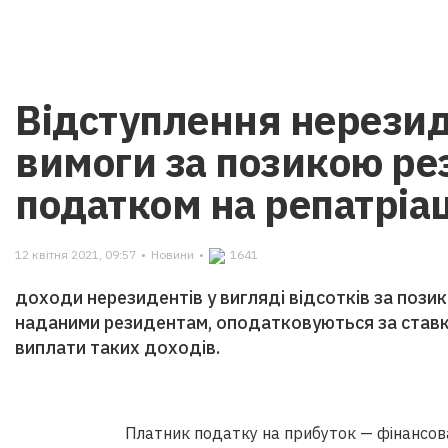
Відступлення нерези
вимоги за позикою ре
податком на репатріа
12 квітня 2021, 09:57
•
Новини
•
1641
доходи нерезидентів у вигляді відсотків за пози
наданими резидентам, оподатковуються за ставк
виплати таких доходів.
Платник податку на прибуток — фінансов