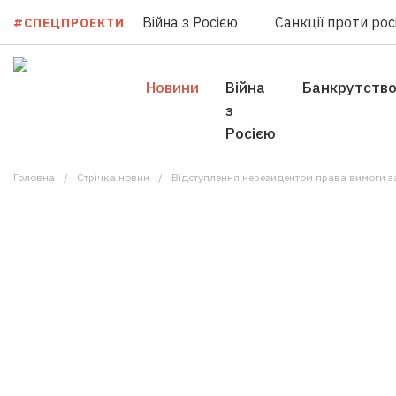
Війна з Росією
Санкції проти росі
#СПЕЦПРОЕКТИ
Новини
Війна
Банкрутств
з
Росією
Головна
Стрічка новин
Відступлення нерезидентом права вимоги за