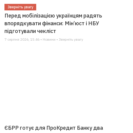
Зверніть увагу
Перед мобілізацією українцям радять
впорядкувати фінанси: Мін’юст і НБУ
підготували чекліст
7 серпня 2026, 15:46 • Новини • Зверніть увагу
ЄБРР готує для ПроКредит Банку два