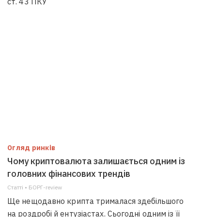
ст. 43 ПКУ
Огляд ринків
Чому криптовалюта залишається одним із
головних фінансових трендів
Статті • БОРГ-review
Ще нещодавно крипта трималася здебільшого
на роздробі й ентузіастах. Сьогодні одним із її