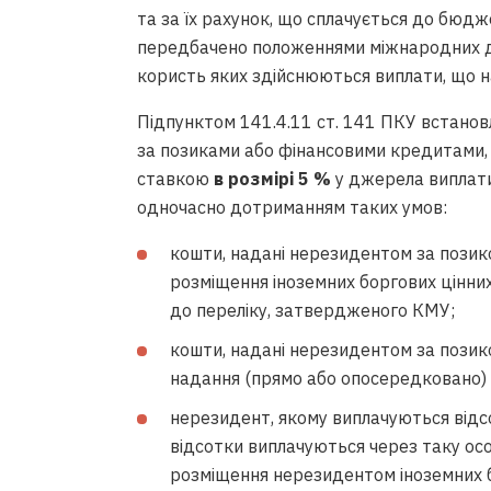
та за їх рахунок, що сплачується до бюдже
передбачено положеннями міжнародних дог
користь яких здійснюються виплати, що н
Підпунктом 141.4.11 ст. 141 ПКУ встановл
за позиками або фінансовими кредитами
ставкою
в розмірі 5 %
у джерела виплати
одночасно дотриманням таких умов:
кошти, надані нерезидентом за позик
розміщення іноземних боргових цінних
до переліку, затвердженого КМУ;
кошти, надані нерезидентом за позик
надання (прямо або опосередковано) 
нерезидент, якому виплачуються відс
відсотки виплачуються через таку осо
розміщення нерезидентом іноземних б