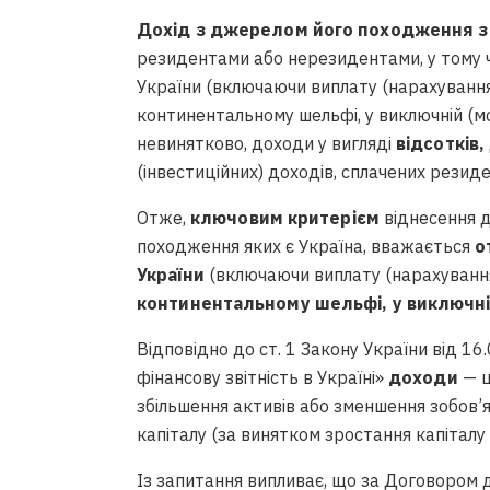
Дохід з джерелом його походження з 
резидентами або нерезидентами, у тому чис
України (включаючи виплату (нарахування
континентальному шельфі, у виключній (морс
невинятково, доходи у вигляді
відсотків,
(інвестиційних) доходів, сплачених резид
Отже,
ключовим критерієм
віднесення д
походження яких є Україна, вважається
о
України
(включаючи виплату (нарахуванн
континентальному шельфі, у виключній
Відповідно до ст. 1 Закону України від 16
фінансову звітність в Україні»
доходи
— ц
збільшення активів або зменшення зобов’
капіталу (за винятком зростання капіталу 
Із запитання випливає, що за Договором