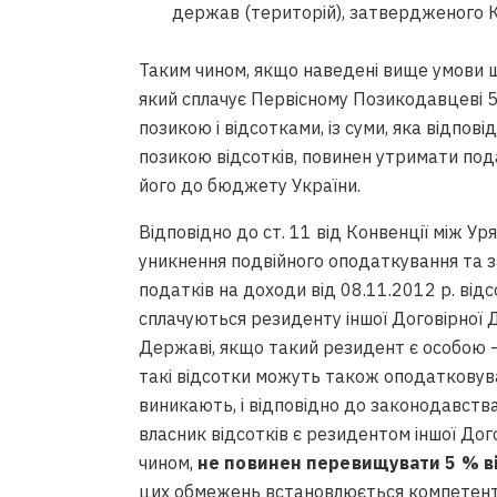
держав (територій), затвердженого КМ
Таким чином, якщо наведені вище умови щ
який сплачує Первісному Позикодавцеві 5
позикою і відсотками, із суми, яка відпов
позикою відсотків, повинен утримати пода
його до бюджету України.
Відповідно до ст. 11 від Конвенції між Ур
уникнення подвійного оподаткування та 
податків на доходи від 08.11.2012 р. від
сплачуються резиденту іншої Договірної 
Державі, якщо такий резидент є особою 
такі відсотки можуть також оподатковуват
виникають, і відповідно до законодавств
власник відсотків є резидентом іншої До
чином,
не повинен перевищувати 5 %
в
цих обмежень встановлюється компетен