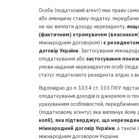
Особа (податковий агент) має право само
або зменшену ставку податку, передбаче
на час виплати доходу нерезиденту,
якщо
(фактичним) отримувачем (власником
міжнародним договором) і
є резидентом
договір України
. Застосування міжнародн
оподаткування або
застосування пониж
умови надання нерезидентом особі (пода
статус податкового резидента згідно з ви
Відповідно до п. 103.4 ст. 103 ПКУ підст
оподаткування доходів із джерелом їх по
урахуванням особливостей, передбачених пу
(податковому агенту), яка виплачує йому
копії), яка підтверджує, що нерезиде
міжнародний договір України
, а також
міжнародним договором України.