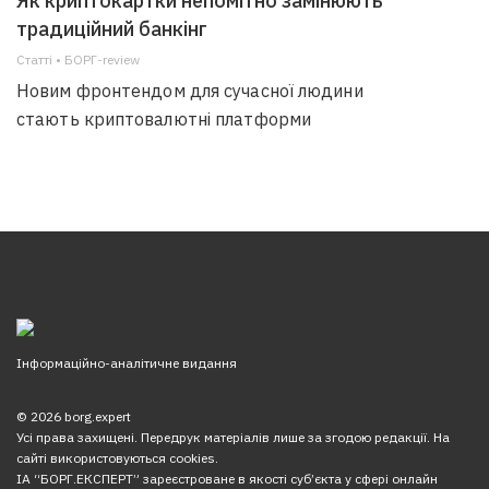
Як криптокартки непомітно замінюють
традиційний банкінг
Статті • БОРГ-review
Новим фронтендом для сучасної людини
стають криптовалютні платформи
Інформаційно-аналітичне видання
© 2026 borg.expert
Усі права захищені. Передрук матеріалів лише за згодою редакції. На
сайті використовуються cookies.
ІА “БОРГ.ЕКСПЕРТ” зареєстроване в якості суб’єкта у сфері онлайн