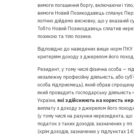
вимоги погашення боргу, включаючи і тіло,
вимоги Новий Позикодавець сплачує Перв
логічно дійдемо висновку, що у вказаній су
Тобто Новий Позикодавець сплатив нерез
позикою та тіло позики.
Відповідно до наведених вище норм ПКУ 
критеріям доходу з джерелом його поход
Резидент, у тому числі фізична особа — п
незалежну професійну діяльність, або су
особа підприємець), який обрав спрощену
який провадить господарську діяльність 
України,
які здійснюють на користь не
виплату з доходу з джерелом його поход
(у тому числі на рахунки нерезидента, що
податок з таких доходів, зазначених у пп
(крім доходів, зазначених у підпунктах 14