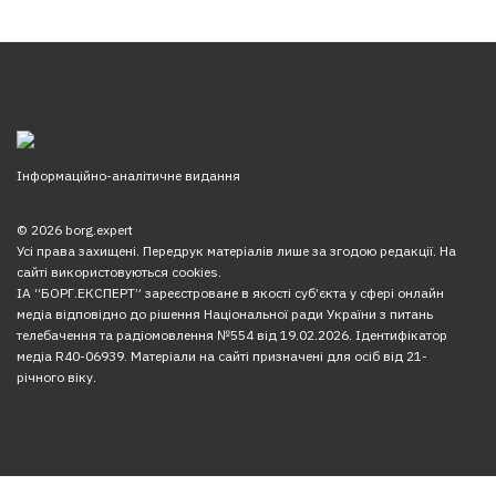
Інформаційно-аналітичне видання
© 2026 borg.expert
Усі права захищені. Передрук матеріалів лише за згодою редакції. На
сайті використовуються cookies.
ІА “БОРГ.ЕКСПЕРТ” зареєстроване в якості суб’єкта у сфері онлайн
медіа відповідно до рішення Національної ради України з питань
телебачення та радіомовлення №554 від 19.02.2026. Ідентифікатор
медіа R40-06939. Матеріали на сайті призначені для осіб від 21-
річного віку.