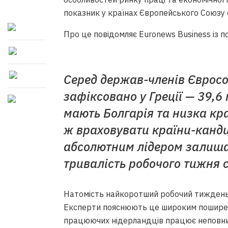
показник у країнах Європейського Союзу 
Про це повідомляє Euronews Business із п
Серед держав-членів Єврос
зафіксовано у Греції — 39,6
мають Болгарія та низка кра
ж враховувати країни-канди
абсолютним лідером залишає
тривалість робочого тижня с
Натомість найкоротший робочий тиждень 
Експерти пояснюють це широким поширен
працюючих нідерландців працює неповний