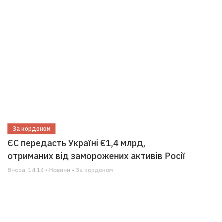
За кордоном
ЄС передасть Україні €1,4 млрд,
отриманих від заморожених активів Росії
Вчора, 14:14 • Новини • За кордоном