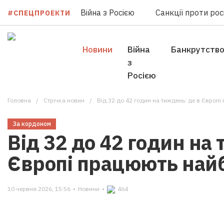
Війна з Росією
Санкції проти росі
#СПЕЦПРОЕКТИ
Новини
Війна
Банкрутств
з
Росією
Головна
Стрічка новин
Від 32 до 42 годин на тиждень: де в Європ
За кордоном
Від 32 до 42 годин на
Європі працюють най
10 червня 2026, 15:56
•
Новини
•
464