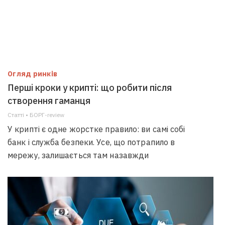
Огляд ринків
Перші кроки у крипті: що робити після
створення гаманця
Статті • БОРГ-review
У крипті є одне жорстке правило: ви самі собі
банк і служба безпеки. Усе, що потрапило в
мережу, залишається там назавжди