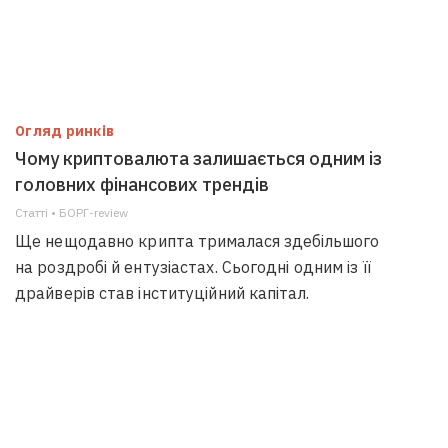
Огляд ринків
Чому криптовалюта залишається одним із
головних фінансових трендів
Статті • БОРГ-review
Ще нещодавно крипта трималася здебільшого
на роздробі й ентузіастах. Сьогодні одним із її
драйверів став інституційний капітал.