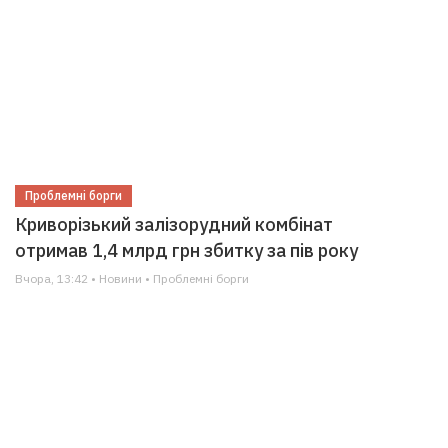
Проблемні борги
Криворізький залізорудний комбінат
отримав 1,4 млрд грн збитку за пів року
Вчора, 13:42 • Новини • Проблемні борги