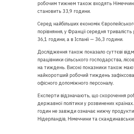
робочим тижнем також входять Німеччина,
становить 33,9 години.
Серед найбільших економік Європейськог
порівняння, у Франції середня тривалість 
36,1 години, а в Іспанії — 36,3 години.
Дослідження також показало суттєві від
працівники сільського господарства, лісо
на тиждень. Високі показники також мают
найкоротший робочий тиждень зафіксован
офісного допоміжного персоналу.
Експерти відзначають, що скорочення роб
державної політики у розвинених країнах
годин не завжди означає нижчу продуктив
Нідерландів, Німеччини та скандинавськ