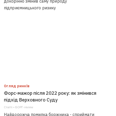
докорінно змінив саму природу
підприємницького ризику
Огляд ринків
Форс-мажор після 2022 року: як змінився
підхід Верховного Суду
Статті • БОРГ-review
Найдорожча помилка боржника - сприймати