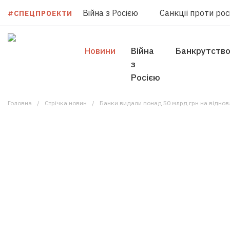
Війна з Росією
Санкції проти росі
#СПЕЦПРОЕКТИ
Новини
Війна
Банкрутств
з
Росією
Головна
Стрічка новин
Банки видали понад 50 млрд грн на віднов