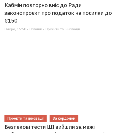
Кабмін повторно вніс до Ради
законопроєкт про податок на посилки до
€150
Вчора, 15:58 • Новини • Проекти та інновації
Проекти та інновації
За кордоном
Безпекові тести ШІ вийшли за межі