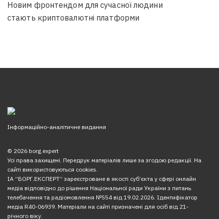
Новим фронтендом для сучасної людини
стають криптовалютні платформи
Інформаційно-аналітичне видання
© 2026 borg.expert
Усі права захищені. Передрук матеріалів лише за згодою редакції. На
сайті використовуються cookies.
ІА “БОРГ.ЕКСПЕРТ” зареєстроване в якості суб’єкта у сфері онлайн
медіа відповідно до рішення Національної ради України з питань
телебачення та радіомовлення №554 від 19.02.2026. Ідентифікатор
медіа R40-06939. Матеріали на сайті призначені для осіб від 21-
річного віку.