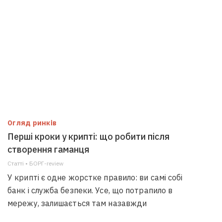
Огляд ринків
Перші кроки у крипті: що робити після
створення гаманця
Статті • БОРГ-review
У крипті є одне жорстке правило: ви самі собі
банк і служба безпеки. Усе, що потрапило в
мережу, залишається там назавжди