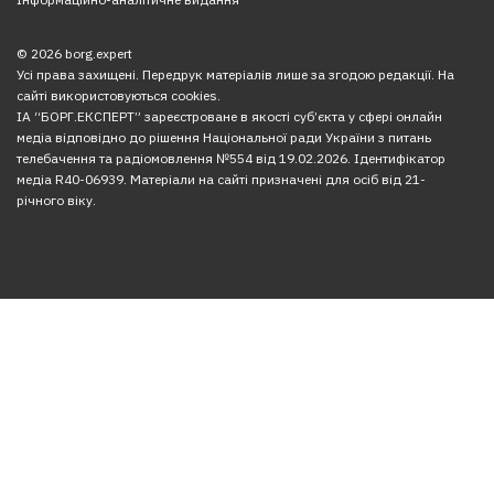
© 2026 borg.expert
Усі права захищені. Передрук матеріалів лише за згодою редакції. На
сайті використовуються cookies.
ІА “БОРГ.ЕКСПЕРТ” зареєстроване в якості суб’єкта у сфері онлайн
медіа відповідно до рішення Національної ради України з питань
телебачення та радіомовлення №554 від 19.02.2026. Ідентифікатор
медіа R40-06939. Матеріали на сайті призначені для осіб від 21-
річного віку.