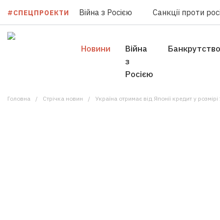
Війна з Росією
Санкції проти росі
#СПЕЦПРОЕКТИ
Новини
Війна
Банкрутств
з
Росією
Головна
Стрічка новин
Україна отримає від Японії кредит у розмір