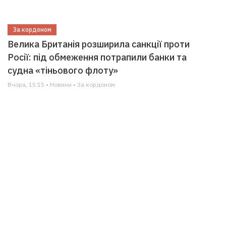
За кордоном
Велика Британія розширила санкції проти
Росії: під обмеження потрапили банки та
судна «тіньового флоту»
Вчора, 15:15 • Новини • За кордоном