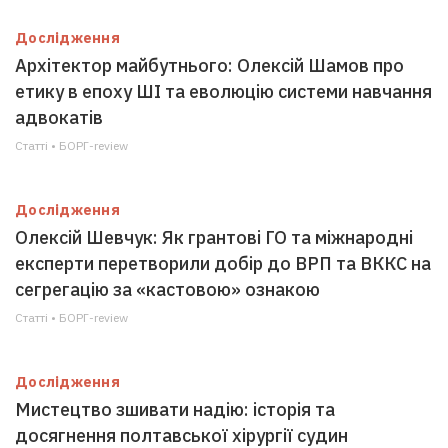
Дослідження
Архітектор майбутнього: Олексій Шамов про
етику в епоху ШІ та еволюцію системи навчання
адвокатів
Статті • БОРГ-review
Дослідження
Олексій Шевчук: Як грантові ГО та міжнародні
експерти перетворили добір до ВРП та ВККС на
сегрегацію за «кастовою» ознакою
Статті • БОРГ-review
Дослідження
Мистецтво зшивати надію: історія та
досягнення полтавської хірургії судин