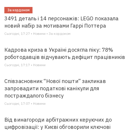
За кордоном
3491 деталь і 14 персонажів: LEGO показала
новий набір за мотивами Гаррі Поттера
Сьогодні, 17:27 • Новини • За кордоном
Кадрова криза в Україні досягла піку: 78%
роботодавців відчувають дефіцит працівників
Сьогодні, 17:17 • Новини
Співзасновник “Нової пошти” закликав
запровадити податкові канікули для
постраждалого бізнесу
Сьогодні, 17:07 • Новини
Від винагороди арбітражних керуючих до
цифровізації: у Києві обговорили ключові