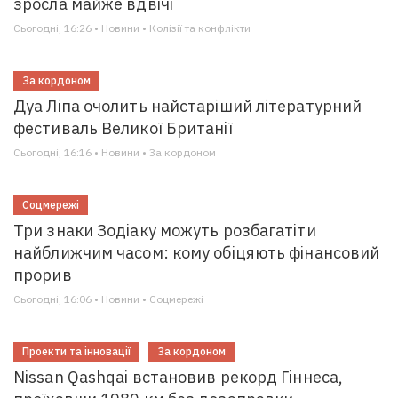
зросла майже вдвічі
Сьогодні, 16:26 • Новини • Колізії та конфлікти
За кордоном
Дуа Ліпа очолить найстаріший літературний
фестиваль Великої Британії
Сьогодні, 16:16 • Новини • За кордоном
Соцмережі
Три знаки Зодіаку можуть розбагатіти
найближчим часом: кому обіцяють фінансовий
прорив
Сьогодні, 16:06 • Новини • Соцмережі
Проекти та інновації
За кордоном
Nissan Qashqai встановив рекорд Гіннеса,