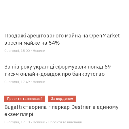
Продажі арештованого майна на OpenMarket
зросли майже на 54%
Сьогодні, 18:00 • Новини
За пів року українці сформували понад 69
тисяч онлайн-довідок про банкрутство
Сьогодні, 17:49 • Новини
Проекти та інновації
За кордоном
Bugatti створила гіперкар Destrier в єдиному
екземплярі
Сьогодні, 17:38 • Новини • Проекти та інновації