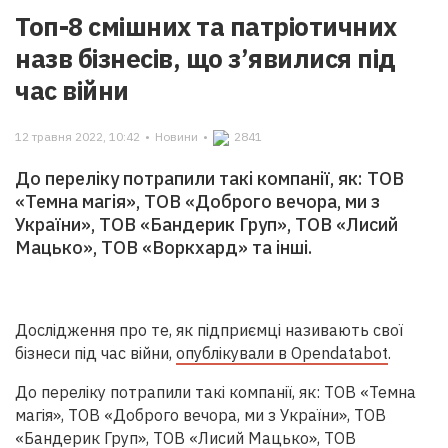
Топ-8 смішних та патріотичних
назв бізнесів, що з’явилися під
час війни
12 травня 2022, 10:42
•
Новини
•
2841
До переліку потрапили такі компанії, як: ТОВ
«Темна магія», ТОВ «Доброго вечора, ми з
України», ТОВ «Бандерик Груп», ТОВ «Лисий
Мацько», ТОВ «Воркхард» та інші.
Дослідження про те, як підприємці називають свої
бізнеси під час війни,
опублікували в Оpendatabot
.
До переліку потрапили такі компанії, як: ТОВ «Темна
магія», ТОВ «Доброго вечора, ми з України», ТОВ
«Бандерик Груп», ТОВ «Лисий Мацько», ТОВ