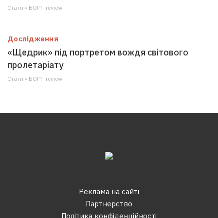
Статті • БОРГ-review
Дослідження
«Щедрик» під портретом вождя світового
пролетаріату
Статті • БОРГ-review
Реклама на сайтi
Партнерство
Політика конфіденційності