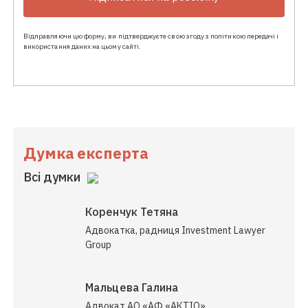
Відправляючи цю форму, ви підтверджуєте свою згоду з політикою передачі і
використання даних на цьому сайті.
Думка експерта
Всі думки
Коренчук Тетяна
Адвокатка, радниця Investment Lawyer
Group
Мальцева Галина
Адвокат АО «АФ «АКТІО»