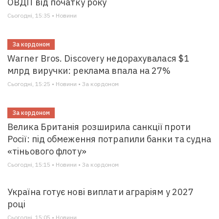
ОВДП від початку року
Сьогодні, 15:35 • Новини
За кордоном
Warner Bros. Discovery недорахувалася $1
млрд виручки: реклама впала на 27%
Сьогодні, 15:25 • Новини • За кордоном
За кордоном
Велика Британія розширила санкції проти
Росії: під обмеження потрапили банки та судна
«тіньового флоту»
Сьогодні, 15:15 • Новини • За кордоном
Україна готує нові виплати аграріям у 2027
році
Сьогодні, 15:05 • Новини